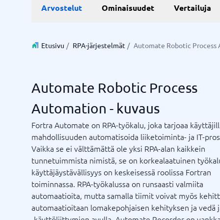
Live chat ja chatbot
Aika ja 
Arvostelut
Ominaisuudet
Vertailuja
Resurssi
Työjärje
Varausjä
Chatbot
Projektin
Live-chat
Projektin
Aikarapor
Etusivu
/
RPA-järjestelmät
/
Automate Robotic Process
Aikarapor
Ajoituso
BPM-sys
Automate Robotic Process
Näytä kai
Automation - kuvaus
Liiketoimintajärjestelmä
Markkin
Fortra Automate on RPA-työkalu, joka tarjoaa käyttäjil
Supply chain management-system
WMS-järjestelmä
Liiketoimintajärjestelmä
Mediapan
mahdollisuuden automatisoida liiketoiminta- ja IT-pros
Talousjärjestelmä
PR-työka
Vaikka se ei välttämättä ole yksi RPA-alan kaikkein
Varastonhallintajärjestelmä
SEO työk
tunnetuimmista nimistä, se on korkealaatuinen työkal
Ostojärjestelmä
Tapahtum
käyttäjäystävällisyys on keskeisessä roolissa Fortran
ERP-järjestelmä
Työkaluj
toiminnassa. RPA-työkalussa on runsaasti valmiita
Integraatioalusta
automaatioita, mutta samalla tiimit voivat myös kehit
Etkö ole varma, mikä järjestelmä?
Näytä kaikki 8 →
automaatioitaan lomakepohjaisen kehityksen ja vedä 
Järjestelmäopas löytää oikean muutamassa minuutissa.
-käyttöliittymien avulla. Automate Recorder on vankka