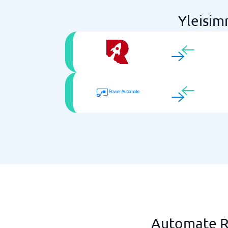
Yleisim
Automate Ro