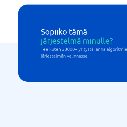
Sopiiko tämä
järjestelmä minulle?
Tee kuten 23000+ yritystä, anna algoritm
järjestelmän valinnassa.