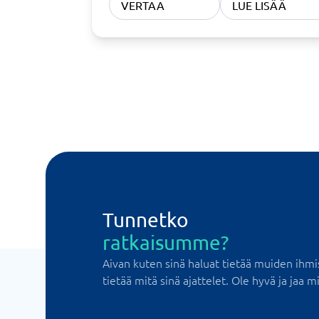
VERTAA
LUE LISÄÄ
Tunnetko
ratkaisumme?
Aivan kuten sinä haluat tietää muiden ihmi
tietää mitä sinä ajattelet. Ole hyvä ja jaa mi