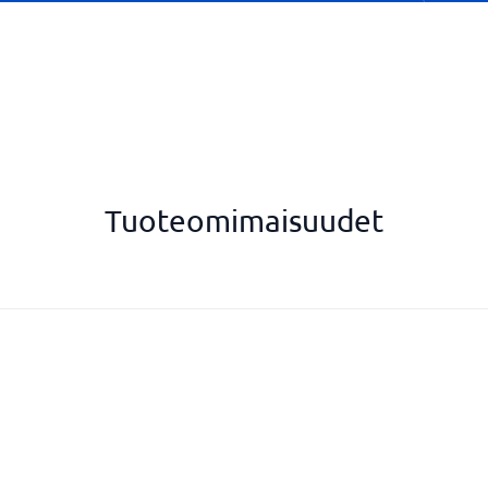
Tuoteomimaisuudet
Valmiit koodimoduulit
Vedä ja pudota -toiminnot
Visualisoidut prosessit