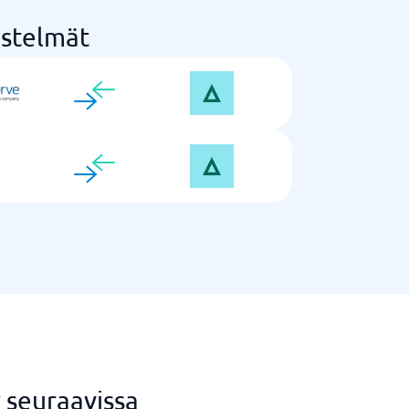
estelmät
 seuraavissa