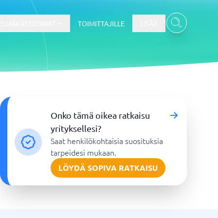
ELMÄKATEGORIAT
TOIMITTAJILLE
LISÄÄ
Kassajärjestelmä
Onko tämä oikea ratkaisu
Kassajärjestelmä
yrityksellesi?
t
Kassajärjestelmäkauppa
Saat henkilökohtaisia suosituksia
Kassajärjestelmän ravintola
tarpeidesi mukaan.
POS-järjestelmä
LÖYDÄ SOPIVA RATKAISU