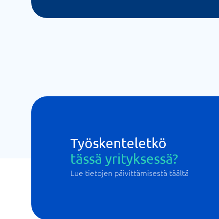
Työskenteletkö
tässä yrityksessä?
Lue tietojen päivittämisestä täältä