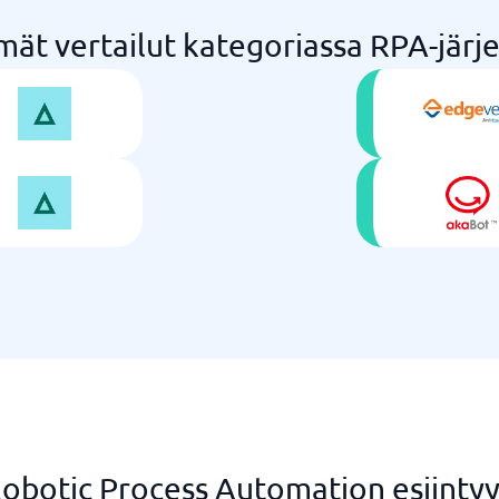
mät vertailut kategoriassa RPA-järj
botic Process Automation esiintyy