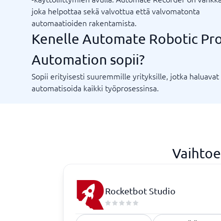
joka helpottaa sekä valvottua että valvomatonta
Rekrytointi ja ATS
Sopimus
automaatioiden rakentamista.
ATS-järjestelmä
Complian
Kenelle Automate Robotic Pr
Rekrytointityökalu
Digitaali
Digitaali
Automation sopii?
KYC-syst
Sopimust
Sopii erityisesti suuremmille yrityksille, jotka haluavat
automatisoida kaikki työprosessinsa.
Vaatimustenmukaisuus
Fysisiä turvajärjestelmiä
Vaihtoe
Consent management platform
Endpoint security
Kyberturvallisuusohjelma
Tietosuoja ja GDPR
Rocketbot Studio