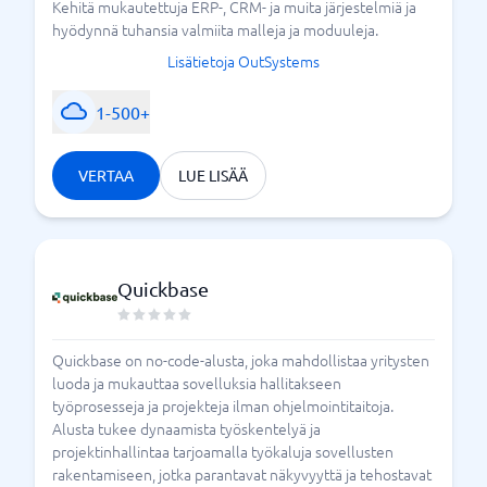
Kehitä mukautettuja ERP-, CRM- ja muita järjestelmiä ja
hyödynnä tuhansia valmiita malleja ja moduuleja.
Lisätietoja OutSystems
1-500+
VERTAA
LUE LISÄÄ
Quickbase
Quickbase on no-code-alusta, joka mahdollistaa yritysten
luoda ja mukauttaa sovelluksia hallitakseen
työprosesseja ja projekteja ilman ohjelmointitaitoja.
Alusta tukee dynaamista työskentelyä ja
projektinhallintaa tarjoamalla työkaluja sovellusten
rakentamiseen, jotka parantavat näkyvyyttä ja tehostavat