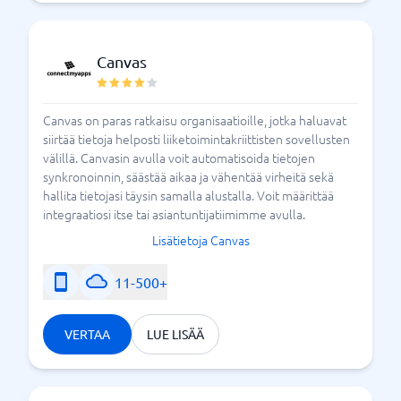
helposti vertailla eri työkaluja löytääksesi sinulle
parhaiten sopivan ratkaisun. Tervetuloa aloittamaan
vertaaminen järjestelmäoppaassamme - jo tänään.
Canvas
Tässä on mitä sinun tulee tietää alhaisen low code-
Canvas on paras ratkaisu organisaatioille, jotka haluavat
työkaluista
siirtää tietoja helposti liiketoimintakriittisten sovellusten
välillä. Canvasin avulla voit automatisoida tietojen
synkronoinnin, säästää aikaa ja vähentää virheitä sekä
hallita tietojasi täysin samalla alustalla. Voit määrittää
integraatiosi itse tai asiantuntijatiimimme avulla.
Lisätietoja Canvas
11-500+
VERTAA
LUE LISÄÄ