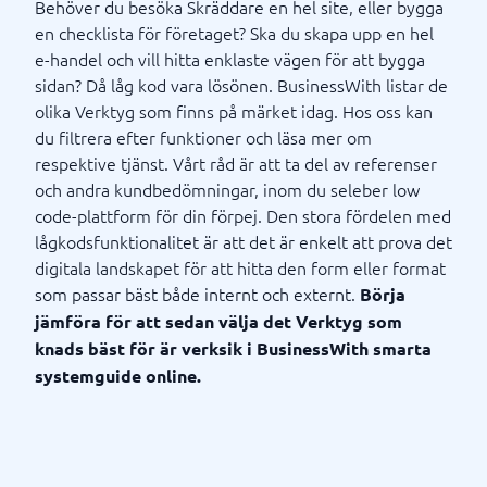
Behöver du besöka Skräddare en hel site, eller bygga
en checklista för företaget? Ska du skapa upp en hel
e-handel och vill hitta enklaste vägen för att bygga
sidan? Då låg kod vara lösönen. BusinessWith listar de
olika Verktyg som finns på märket idag. Hos oss kan
du filtrera efter funktioner och läsa mer om
respektive tjänst. Vårt råd är att ta del av referenser
och andra kundbedömningar, inom du seleber low
code-plattform för din förpej. Den stora fördelen med
lågkodsfunktionalitet är att det är enkelt att prova det
digitala landskapet för att hitta den form eller format
som passar bäst både internt och externt.
Börja
jämföra för att sedan välja det Verktyg som
knads bäst för är verksik i BusinessWith smarta
systemguide online.