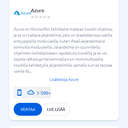
Azure
Azure on Microsoftin kehittämä matalan koodin ohjelma,
ja se on kattava järjestelmä, joka on skaalattavissa useilla
erityyppisillä moduuleilla, kuten iPaaS-järjestelmänä
toimivilla moduuleilla. Järjestelmä on suunniteltu
ohjelmien kehittämiseen rajoitetulla koodilla ja se voi
tarjota ratkaisuja halvemmalla kuin monimutkaisilla
koodilla kehitetyillä järjestelmillä, samalla kun se tarjoaa
useita its...
Lisätietoja Azure
1-500+
VERTAA
LUE LISÄÄ