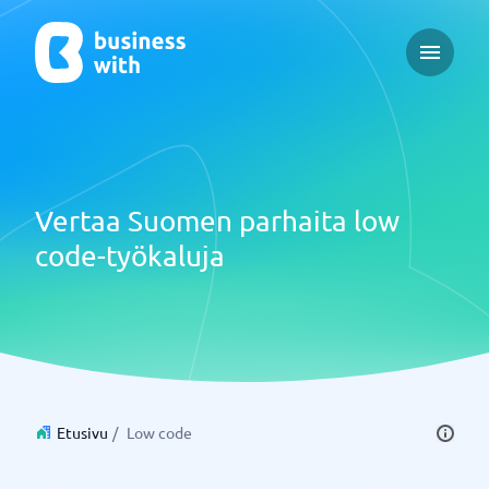
Open ma
Vertaa Suomen parhaita low
code-työkaluja
Etusivu
/
Low code