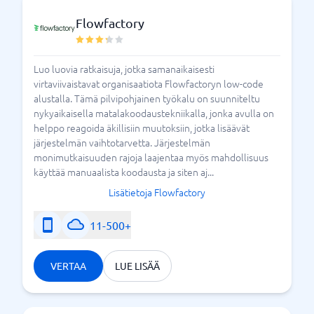
Flowfactory
Luo luovia ratkaisuja, jotka samanaikaisesti
virtaviivaistavat organisaatiota Flowfactoryn low-code
alustalla. Tämä pilvipohjainen työkalu on suunniteltu
nykyaikaisella matalakoodaustekniikalla, jonka avulla on
helppo reagoida äkillisiin muutoksiin, jotka lisäävät
järjestelmän vaihtotarvetta. Järjestelmän
monimutkaisuuden rajoja laajentaa myös mahdollisuus
käyttää manuaalista koodausta ja siten aj...
Lisätietoja Flowfactory
11-500+
VERTAA
LUE LISÄÄ