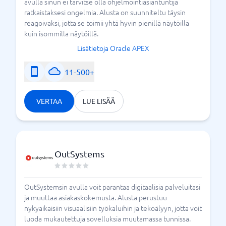
avulla sinun ei tarvitse olla ohjelmointiasiantuntija
ratkaistaksesi ongelmia. Alusta on suunniteltu täysin
reagoivaksi, jotta se toimii yhtä hyvin pienillä näytöillä
kuin isommilla näytöillä.
Lisätietoja Oracle APEX
11-500+
VERTAA
LUE LISÄÄ
OutSystems
OutSystemsin avulla voit parantaa digitaalisia palveluitasi
ja muuttaa asiakaskokemusta. Alusta perustuu
nykyaikaisiin visuaalisiin työkaluihin ja tekoälyyn, jotta voit
luoda mukautettuja sovelluksia muutamassa tunnissa.