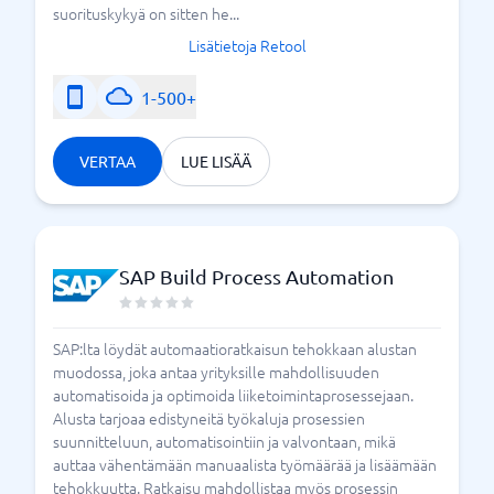
suorituskykyä on sitten he...
Lisätietoja Retool
1-500+
VERTAA
LUE LISÄÄ
SAP Build Process Automation
SAP:lta löydät automaatioratkaisun tehokkaan alustan
muodossa, joka antaa yrityksille mahdollisuuden
automatisoida ja optimoida liiketoimintaprosessejaan.
Alusta tarjoaa edistyneitä työkaluja prosessien
suunnitteluun, automatisointiin ja valvontaan, mikä
auttaa vähentämään manuaalista työmäärää ja lisäämään
tehokkuutta. Ratkaisu mahdollistaa myös prosessin