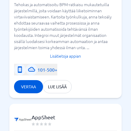
Tehokas ja automatisoitu BPM-ratkaisu mukautetuilla
järjestelmillä, joita voidaan käyttää liiketoiminnan
virtaviivaistamiseen. Kartoita työnkulkuja, anna tekoäly
ehdottaa seuraavaa vaihetta prosessissa ja anna
työntekijöiden automatisoida tehtävänsä ilman
koodausta. Integroi muut järjestelmät organisaation
sisällä luodaksesi korkeamman automaation ja antaa
järjestelmien toimia yhdessä ilman unta. ...
Lisätietoja appian
101-500+
VERTAA
LUE LISÄÄ
AppSheet