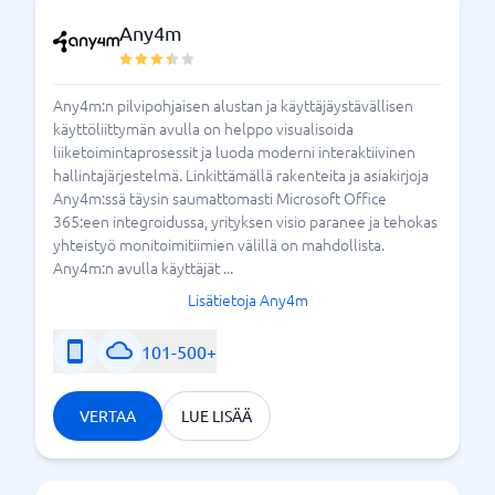
Any4m
Any4m:n pilvipohjaisen alustan ja käyttäjäystävällisen
käyttöliittymän avulla on helppo visualisoida
liiketoimintaprosessit ja luoda moderni interaktiivinen
hallintajärjestelmä. Linkittämällä rakenteita ja asiakirjoja
Any4m:ssä täysin saumattomasti Microsoft Office
365:een integroidussa, yrityksen visio paranee ja tehokas
yhteistyö monitoimitiimien välillä on mahdollista.
Any4m:n avulla käyttäjät ...
Lisätietoja Any4m
101-500+
VERTAA
LUE LISÄÄ