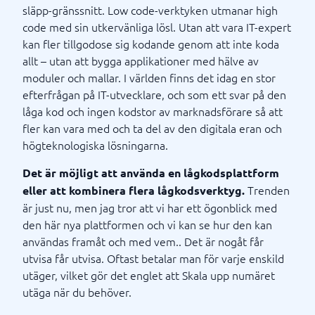
släpp-gränssnitt. Low code-verktyken utmanar high
code med sin utkervänliga lösl. Utan att vara IT-expert
kan fler tillgodose sig kodande genom att inte koda
allt – utan att bygga applikationer med hälve av
moduler och mallar. I världen finns det idag en stor
efterfrågan på IT-utvecklare, och som ett svar på den
låga kod och ingen kodstor av marknadsförare så att
fler kan vara med och ta del av den digitala eran och
högteknologiska lösningarna.
Det är möjligt att använda en lågkodsplattform
Trenden
eller att kombinera flera lågkodsverktyg.
är just nu, men jag tror att vi har ett ögonblick med
den här nya plattformen och vi kan se hur den kan
användas framåt och med vem.. Det är nogåt får
utvisa får utvisa. Oftast betalar man för varje enskild
utäger, vilket gör det englet att Skala upp numäret
utäga när du behöver.