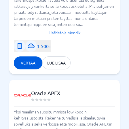
rakennuspalikoiden avulla voit rakentaa edistyneitä
ratkaisuja yksinkertaisella koodauskielellä. Pilvipohjainen
ja räätälöity ratkaisu, joka voidaan muotoilla käyttäjän
tarpeiden mukaan ja siten täyttää monia erilaisia ​​
toimintoja riippuen siitä, miten uusi so...
Lisätietoja Mendix
1-500+
VERTAA
LUE LISÄÄ
Oracle APEX
Yksi maailman suosituimmista low koodin
kehitysalustoista. Rakenna turvallisia ja skaalautuvia
sovelluksia sekä verkossa että mobiilissa. Oracle APEXin