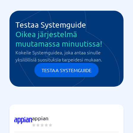
Testaa Systemguide
Oikea järjestelmä
muutamassa minuutissa!
Kokeile Systemguidea, joka antaa sinulle
yksilöllisiä suosituksia tarpeidesi mukaan.
TESTAA SYSTEMGUIDE
appian