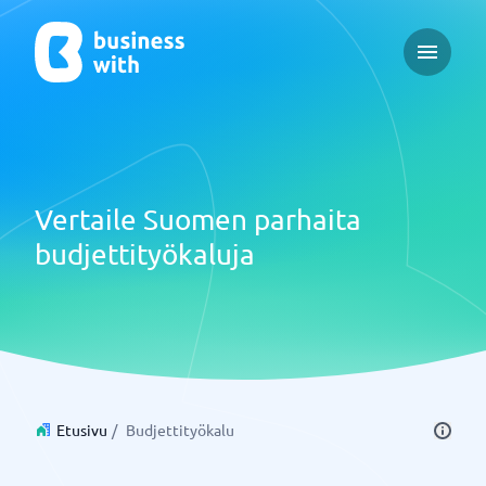
Open ma
Vertaile Suomen parhaita
budjettityökaluja
Etusivu
/
Budjettityökalu