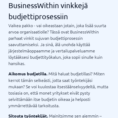
BusinessWithin vinkkejä
budjettiprosessiin
Vaikea pakko - vai oikeastaan ​​jotain, joka lisää suurta
arvoa organisaatiolle? Tässä ovat BusinessWithin
parhaat vinkit sujuvan budjettiprosessin
saavuttamiseksi. Ja sinä, älä unohda käyttää
järjestelmäoppaamme ja vertailupalveluamme
löytääksesi budjettityökalun, joka sopii sinulle kuin
hansikas.
Mitä haluat budjetillasi? Miten
Aikomus budjetilla.
kerrot tämän selkeästi, jotta saat työntekijäsi
mukaan? Se voi kuulostaa itsestäänselvyydeltä, mutta
tosiasia on, että monet yritykset eivät pysty
selvittämään itse budjetin oikeaa ja helposti
ymmärrettävää tarkoitusta.
Mainitsimme sen aiemmin –
Sitouta työntekijät.