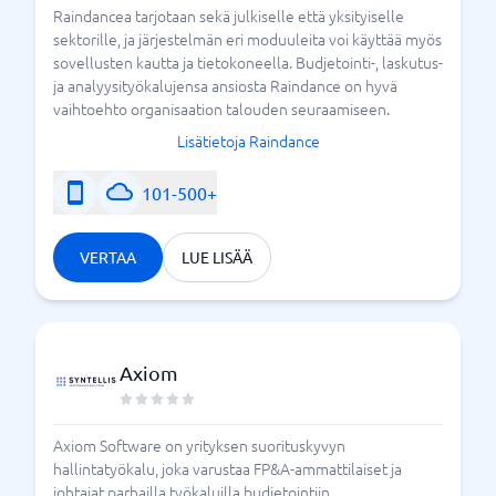
Raindancea tarjotaan sekä julkiselle että yksityiselle
sektorille, ja järjestelmän eri moduuleita voi käyttää myös
sovellusten kautta ja tietokoneella. Budjetointi-, laskutus-
ja analyysityökalujensa ansiosta Raindance on hyvä
vaihtoehto organisaation talouden seuraamiseen.
Lisätietoja Raindance
101-500+
VERTAA
LUE LISÄÄ
Axiom
Axiom Software on yrityksen suorituskyvyn
hallintatyökalu, joka varustaa FP&A-ammattilaiset ja
johtajat parhailla työkaluilla budjetointiin,