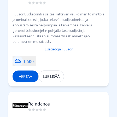
Fuusor Budjetointi sisältää kattavan valikoiman toimintoja
ja ominaisuuksia, jotka tekevät budjetoinnista ja
ennustamisesta helpompaa ja tarkempaa. Palvelu
generoi tulosbudjetin pohjalta tasebudjetin ja
kassavirtaennusteen automaattisesti annettujen
parametrien mukaisesti.
Lisätietoja Fuusor
1-500+
VERTAA
LUE LISÄÄ
Raindance