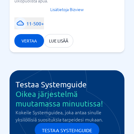
ulkopuolista apua.
Lisätietoja Bizview
11-500+
VERTAA
LUE LISÄÄ
Testaa Systemguide
Oikea järjestelmä
muutamassa minuutissa!
Kokeile Systemguidea, joka antaa sinulle
yksilöllisiä suosituksia tarpeidesi mukaan.
TESTAA SYSTEMGUIDE