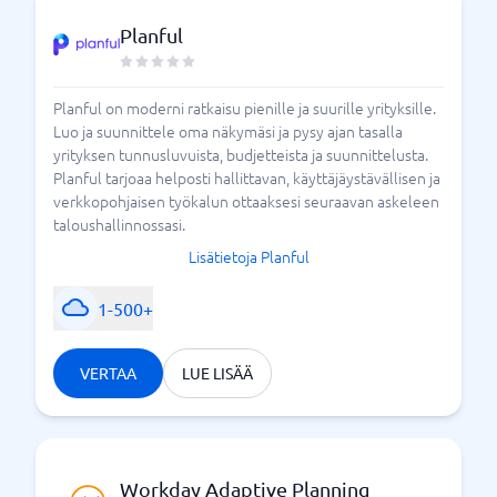
Planful
Planful on moderni ratkaisu pienille ja suurille yrityksille.
Luo ja suunnittele oma näkymäsi ja pysy ajan tasalla
yrityksen tunnusluvuista, budjetteista ja suunnittelusta.
Planful tarjoaa helposti hallittavan, käyttäjäystävällisen ja
verkkopohjaisen työkalun ottaaksesi seuraavan askeleen
taloushallinnossasi.
Lisätietoja Planful
1-500+
VERTAA
LUE LISÄÄ
Workday Adaptive Planning