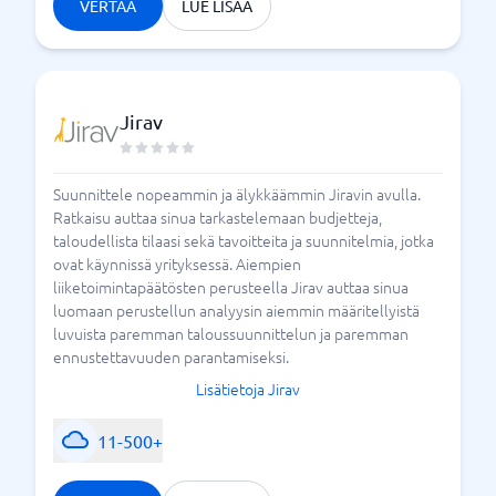
VERTAA
LUE LISÄÄ
Jirav
Suunnittele nopeammin ja älykkäämmin Jiravin avulla.
Ratkaisu auttaa sinua tarkastelemaan budjetteja,
taloudellista tilaasi sekä tavoitteita ja suunnitelmia, jotka
ovat käynnissä yrityksessä. Aiempien
liiketoimintapäätösten perusteella Jirav auttaa sinua
luomaan perustellun analyysin aiemmin määritellyistä
luvuista paremman taloussuunnittelun ja paremman
ennustettavuuden parantamiseksi.
Lisätietoja Jirav
11-500+