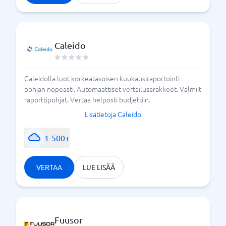
vertaamaan budjettityökaluja kanssamme
löytääksesi yrityksellesi parhaiten
BusinessWithissä
sopivan työkalun – ja saada enemmän hallintaa.
Caleido
BusinessWithin vinkkejä budjettiprosessiin
Caleidolla luot korkeatasoisen kuukausiraportointi-
pohjan nopeasti. Automaattiset vertailusarakkeet. Valmiit
raporttipohjat. Vertaa helposti budjettiin.
Lisätietoja Caleido
1-500+
VERTAA
LUE LISÄÄ
Fuusor