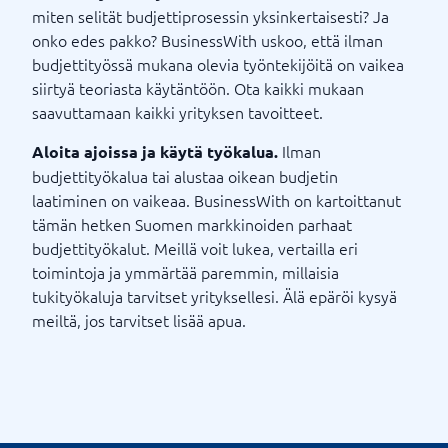
miten selität budjettiprosessin yksinkertaisesti? Ja
onko edes pakko? BusinessWith uskoo, että ilman
budjettityössä mukana olevia työntekijöitä on vaikea
siirtyä teoriasta käytäntöön. Ota kaikki mukaan
saavuttamaan kaikki yrityksen tavoitteet.
Ilman
Aloita ajoissa ja käytä työkalua.
budjettityökalua tai alustaa oikean budjetin
laatiminen on vaikeaa. BusinessWith on kartoittanut
tämän hetken Suomen markkinoiden parhaat
budjettityökalut. Meillä voit lukea, vertailla eri
toimintoja ja ymmärtää paremmin, millaisia ​​
tukityökaluja tarvitset yrityksellesi. Älä epäröi kysyä
meiltä, ​​jos tarvitset lisää apua.