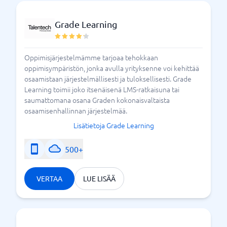
jonkin aikaa vertaillaksesi eri järjestelmiä ja työkaluja
toisiinsa. Mitä arvosteluja eri toimittajat ovat saaneet
Grade Learning
muilta asiakkailta? Mitkä ominaisuudet ovat sinulle
tärkeitä? BusinessWith tekee
taitojen
Oppimisjärjestelmämme tarjoaa tehokkaan
valinnasta paljon
kehittämisjärjestelmän
oppimisympäristön, jonka avulla yrityksenne voi kehittää
helpompaa. Löydä oikea osaamisen
osaamistaan järjestelmällisesti ja tuloksellisesti. Grade
kehittämisviidakosta suoraan kanssamme.
Learning toimii joko itsenäisenä LMS-ratkaisuna tai
saumattomana osana Graden kokonaisvaltaista
osaamisenhallinnan järjestelmää.
Taitojen kehittämisen edut
Lisätietoja Grade Learning
500+
VERTAA
LUE LISÄÄ