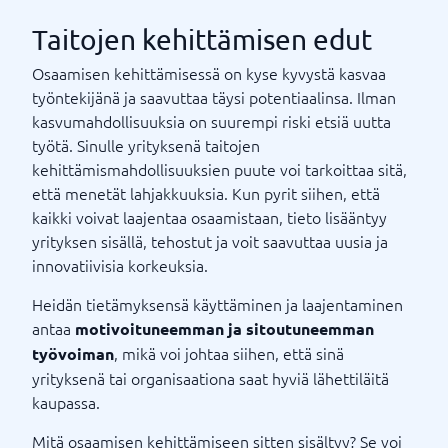
Taitojen kehittämisen edut
Osaamisen kehittämisessä on kyse kyvystä kasvaa
työntekijänä ja saavuttaa täysi potentiaalinsa. Ilman
kasvumahdollisuuksia on suurempi riski etsiä uutta
työtä. Sinulle yrityksenä taitojen
kehittämismahdollisuuksien puute voi tarkoittaa sitä,
että menetät lahjakkuuksia. Kun pyrit siihen, että
kaikki voivat laajentaa osaamistaan, tieto lisääntyy
yrityksen sisällä, tehostut ja voit saavuttaa uusia ja
innovatiivisia korkeuksia.
Heidän tietämyksensä käyttäminen ja laajentaminen
antaa
motivoituneemman ja sitoutuneemman
, mikä voi johtaa siihen, että sinä
työvoiman
yrityksenä tai organisaationa saat hyviä lähettiläitä
kaupassa.
Mitä osaamisen kehittämiseen sitten sisältyy? Se voi