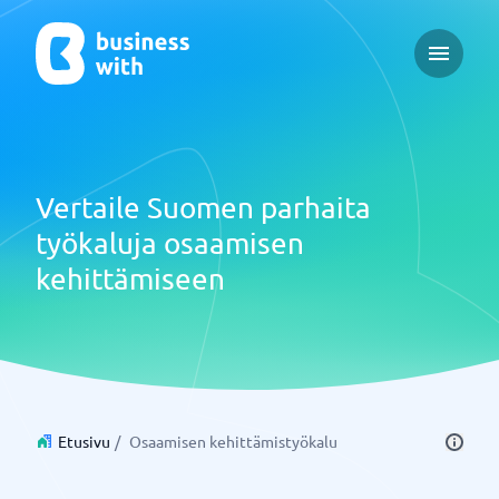
Open ma
Vertaile Suomen parhaita
työkaluja osaamisen
kehittämiseen
Etusivu
/
Osaamisen kehittämistyökalu