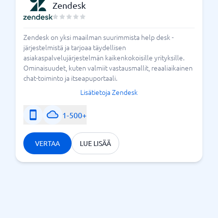
Zendesk
Zendesk on yksi maailman suurimmista help desk -
järjestelmistä ja tarjoaa täydellisen
asiakaspalvelujärjestelmän kaikenkokoisille yrityksille.
Ominaisuudet, kuten valmiit vastausmallit, reaaliaikainen
chat-toiminto ja itseapuportaali.
Lisätietoja Zendesk
1-500+
VERTAA
LUE LISÄÄ