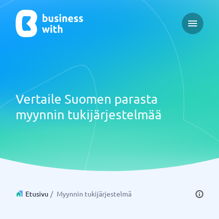
Open ma
Vertaile Suomen parasta
myynnin tukijärjestelmää
Etusivu
/
Myynnin tukijärjestelmä