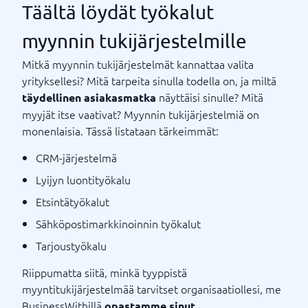
Täältä löydät työkalut
myynnin tukijärjestelmille
Mitkä myynnin tukijärjestelmät kannattaa valita
yrityksellesi? Mitä tarpeita sinulla todella on, ja miltä
näyttäisi sinulle? Mitä
täydellinen asiakasmatka
myyjät itse vaativat? Myynnin tukijärjestelmiä on
monenlaisia. Tässä listataan tärkeimmät:
CRM-järjestelmä
Lyijyn luontityökalu
Etsintätyökalut
Sähköpostimarkkinoinnin työkalut
Tarjoustyökalu
Riippumatta siitä, minkä tyyppistä
myyntitukijärjestelmää tarvitset organisaatiollesi, me
BusinessWithillä
opastamme sinut