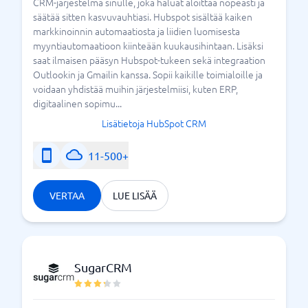
CRM-järjestelmä sinulle, joka haluat aloittaa nopeasti ja
säätää sitten kasvuvauhtiasi. Hubspot sisältää kaiken
markkinoinnin automaatiosta ja liidien luomisesta
myyntiautomaatioon kiinteään kuukausihintaan. Lisäksi
saat ilmaisen pääsyn Hubspot-tukeen sekä integraation
Outlookin ja Gmailin kanssa. Sopii kaikille toimialoille ja
voidaan yhdistää muihin järjestelmiisi, kuten ERP,
digitaalinen sopimu...
Lisätietoja HubSpot CRM
11-500+
VERTAA
LUE LISÄÄ
SugarCRM