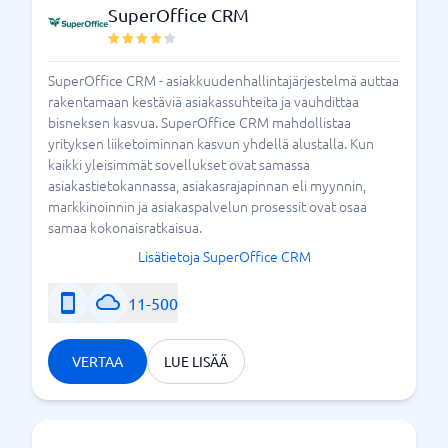
SuperOffice CRM
SuperOffice CRM - asiakkuudenhallintajärjestelmä auttaa
rakentamaan kestäviä asiakassuhteita ja vauhdittaa
bisneksen kasvua. SuperOffice CRM mahdollistaa
yrityksen liiketoiminnan kasvun yhdellä alustalla. Kun
kaikki yleisimmät sovellukset ovat samassa
asiakastietokannassa, asiakasrajapinnan eli myynnin,
markkinoinnin ja asiakaspalvelun prosessit ovat osaa
samaa kokonaisratkaisua.
Lisätietoja SuperOffice CRM
11-500
VERTAA
LUE LISÄÄ