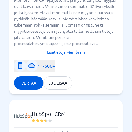
Membrain on CRM-järjestelmä ja myyntituki, jota myyjäsi
ovat kaivanneet. Membrain on suunnattu B2B-yrityksille,
jotka työskentelevät monimutkaisen myynnin parissa ja
pyrkivät lisäämään kasvua. Membrainissa keskitytään
tukemaan, rohkaisemaan ja luomaan onnistuneita
myyntiprosesseja sen sijaan, että tallennettaisiin tietoja
jälkikäteen. Membrain perustuu
prosessilähestymistapaan, jossa prosessit ova...
Lisätietoja Membrain
11-500+
VERTAA
LUE LISÄÄ
HubSpot CRM