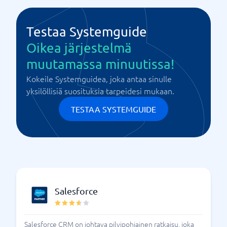
Testaa Systemguide
Oikea järjestelmä
muutamassa minuutissa!
Kokeile Systemguidea, joka antaa sinulle
yksilöllisiä suosituksia tarpeidesi mukaan.
TESTAA SYSTEMGUIDE
Salesforce
Salesforce CRM on johtava pilvipohjainen ratkaisu, joka