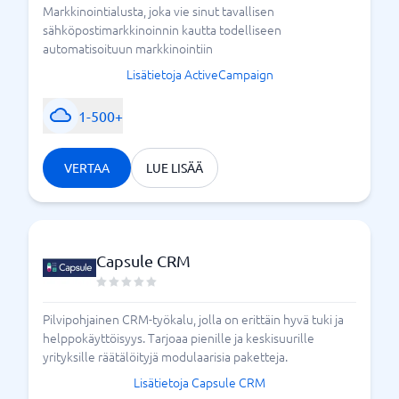
Markkinointialusta, joka vie sinut tavallisen
sähköpostimarkkinoinnin kautta todelliseen
automatisoituun markkinointiin
Lisätietoja ActiveCampaign
1-500+
VERTAA
LUE LISÄÄ
Capsule CRM
Pilvipohjainen CRM-työkalu, jolla on erittäin hyvä tuki ja
helppokäyttöisyys. Tarjoaa pienille ja keskisuurille
yrityksille räätälöityjä modulaarisia paketteja.
Lisätietoja Capsule CRM