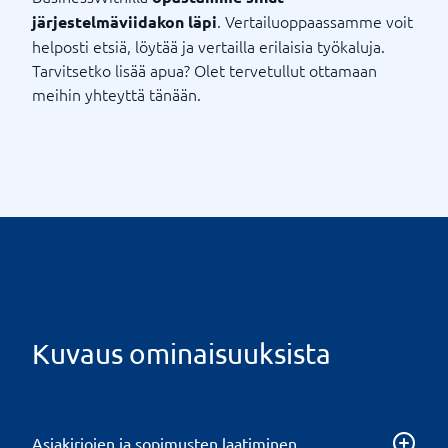
. Vertailuoppaassamme voit
järjestelmäviidakon läpi
helposti etsiä, löytää ja vertailla erilaisia ​​työkaluja.
Tarvitsetko lisää apua? Olet tervetullut ottamaan
meihin yhteyttä tänään.
Kuvaus ominaisuuksista
Asiakirjojen ja sopimusten laatiminen