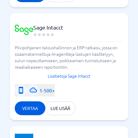
Sage Intacct
Pilvipohjainen taloushallinnon ja ERP-ratkaisu, jossa on
sisäänrakennettuja AI-agentteja laskujen käsittelyyn,
sulun nopeuttamiseen, poikkeamien tunnistukseen ja
reaaliaikaiseen raportointiin.
Lisätietoja Sage Intacct
1-500+
VERTAA
LUE LISÄÄ