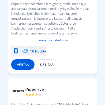
tarjoaa laajan räätälöinnin myyntiin, markkinointiin ja
asiakaspalveluun kaikenkokoisille yrityksille. Se tarjoaa
tehokkaita työkaluja liidien hallintaan, myynnin
ennustamiseen ja integroituu laajaan valikoimaan
kolmannen osapuolen sovelluksia Salesforce
AppExchangen kautta. Alusta on suunniteltu
keskittämään asiakasvuorovaikutusta, virtaviiv...
Lisätietoja Salesforce
101-500+
VERTAA
LUE LISÄÄ
Pipedrive
Käyttäjäystävällinen ja moderni CRM-järjestelmä, joka