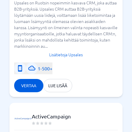
Upsales on Ruotsin nopeimmin kasvava CRM, joka auttaa
B2B-yrityksiä. Upsales CRM auttaa B2B-yrityksiä
löytämään uusia liidejä, voittamaan lisää liiketoimintaa ja
luomaan lisämyyntiä olemassa olevien asiakkaiden
kanssa. Lisämyynti on ilmeinen valinta nopeasti kasvaville
myyntiorganisaatioille, jotka haluavat täydellisen CRM:n,
jonka lisäksi on mahdollista kehittää toimintoja, kuten
markkinoinnin au...
Lisätietoja Upsales
1-500+
VERTAA
LUE LISÄÄ
ActiveCampaign