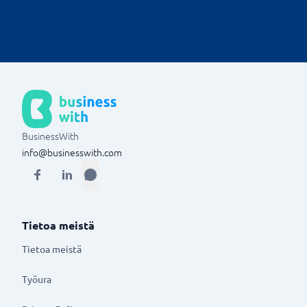
asiakkaita yhdessä paikassa ja tallenna heitä
erottelevia ominaisuuksia, jotta jokaisesta
vuorovaikutuksesta tulee mahdollisimman
henkilökohtainen.
BusinessWith
info@businesswith.com
Tietoa meistä
Tietoa meistä
Työura