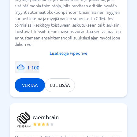
sisältää monia toimintoja, joita tarvitaan erittäin hyvään
myyntiautomaatiokokoonpanoon. Ensimmäinen myyjien
suunnittelema ja myyjiä varten suunniteltu CRM. Jos
toimialasi keskittyy toistuvaan laskutukseen tai tilauksiin,
Toistuva liikevaihto -ominaisuus voi auttaa seuraamaan ja
ennustamaan ansaintamahdollisuuksiasi ajan myötä jopa
diilien vo...
Lisätietoja Pipedrive
1-100
VERTAA
LUE LISÄÄ
Membrain