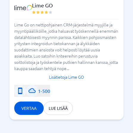
Lime GO
Lime Go on nettipohjainen CRM-järjestelmä myyjille ja
myyntipäälliköille, jotka haluavat työskennellä enemmän
datalähtöisesti myynnin parissa. Kaikkien pohjoismaisten
yritysten integroidun tietokannan ja älykkäiden
suodattimien ansiosta voit helposti löytää uusia
asiakkaita. Luo satoihin kriteereihin perustuvia
soittolistoja ja työskentele putkien hallinnan kanssa, jotta
kauppa saadaan tehtyä nope...
Lisätietoja Lime GO
1-500
VERTAA
LUE LISÄÄ