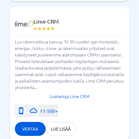
Siksi päätöksentekoon kannattaa ottaa mukaan ne,
jotka käyttävät myynnin tukijärjestelmiä. Varmista
aina, että hallinta on mukana, mutta valitse yksi tai
Lime CRM
useampi työkalu, jota myyjät itse haluavat kokeilla.
Varaa hetki myyntitukijärjestelmien luotettavaan
vertailuun ennen päätöksen tekemistä ja lue
Luo rakennetta ja kasvua. Yli 30 vuoden ajan kiinteistö-,
arvostelut. Mitä arvosteluja kukin järjestelmä saa?
energia-, tukku-, kone- ja rakennusalan yritykset ovat
Mitä ominaisuuksia tarvitset? **Vertaa ja valitse
kääntyneet puoleemme alakohtaisen CRM:n saamiseksi.
myynnin tukijärjestelmiä **Meillä BusinessWithissä.
Prosessi toteutetaan parhaiden käytäntöjen mukaisesti
skaalautuvassa järjestelmässä, joka pystyy ratkaisemaan
useimmat asiat. Loput ratkaisemme käyttäjäkoulutuksella
Täältä löydät työkalut myynnin tukijärjestelmille
ja paikallisten asiantuntijoiden tuella. Lime CRM perustuu
yksinkerta...
Lisätietoja Lime CRM
11-500+
VERTAA
LUE LISÄÄ