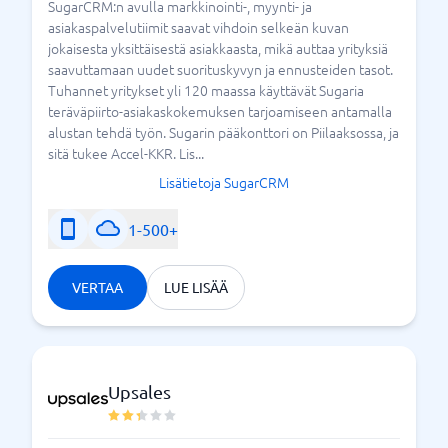
SugarCRM:n avulla markkinointi-, myynti- ja
asiakaspalvelutiimit saavat vihdoin selkeän kuvan
jokaisesta yksittäisestä asiakkaasta, mikä auttaa yrityksiä
saavuttamaan uudet suorituskyvyn ja ennusteiden tasot.
Tuhannet yritykset yli 120 maassa käyttävät Sugaria
teräväpiirto-asiakaskokemuksen tarjoamiseen antamalla
alustan tehdä työn. Sugarin pääkonttori on Piilaaksossa, ja
sitä tukee Accel-KKR. Lis...
Lisätietoja SugarCRM
1-500+
VERTAA
LUE LISÄÄ
Upsales