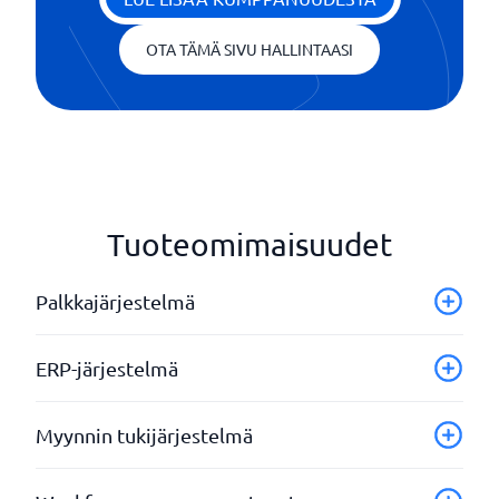
OTA TÄMÄ SIVU HALLINTAASI
Tuoteomimaisuudet
Palkkajärjestelmä
Absence management
ERP-järjestelmä
API-integraatiot
Benefits management (basic)
Aikataulu
Myynnin tukijärjestelmä
Dashboard
Budjettityökalu
Digital salary specification
Business Intelligence
Asiakirjojen ja sopimusten laatiminen