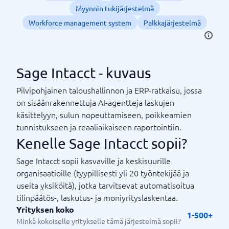
Myynnin tukijärjestelmä
Workforce management system
Palkkajärjestelmä
Sage Intacct - kuvaus
Pilvipohjainen taloushallinnon ja ERP-ratkaisu, jossa
on sisäänrakennettuja AI-agentteja laskujen
käsittelyyn, sulun nopeuttamiseen, poikkeamien
tunnistukseen ja reaaliaikaiseen raportointiin.
Kenelle Sage Intacct sopii?
Sage Intacct sopii kasvaville ja keskisuurille
organisaatioille (tyypillisesti yli 20 työntekijää ja
useita yksiköitä), jotka tarvitsevat automatisoitua
tilinpäätös-, laskutus- ja moniyrityslaskentaa.
Yrityksen koko
1-500+
Minkä kokoiselle yritykselle tämä järjestelmä sopii?