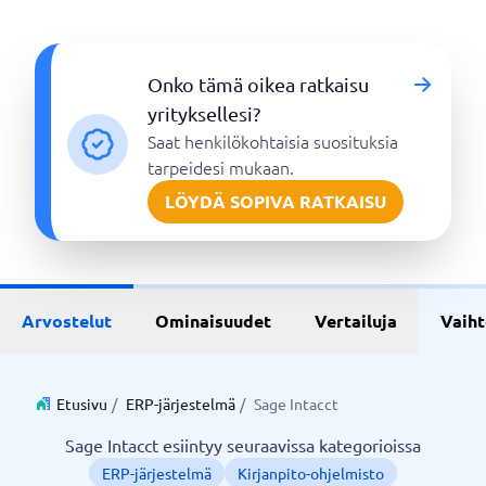
Onko tämä oikea ratkaisu
yrityksellesi?
Saat henkilökohtaisia suosituksia
tarpeidesi mukaan.
LÖYDÄ SOPIVA RATKAISU
Arvostelut
Ominaisuudet
Vertailuja
Vaih
Etusivu
/
ERP-järjestelmä
/
Sage Intacct
Sage Intacct esiintyy seuraavissa kategorioissa
ERP-järjestelmä
Kirjanpito-ohjelmisto