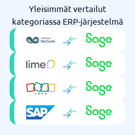
Useiden työehtosopimusten hallinnointi
Yleisimmät vertailut
Varasto ja logistiikka
Veroilmoitukset
kategoriassa ERP-järjestelmä
Workforce planning