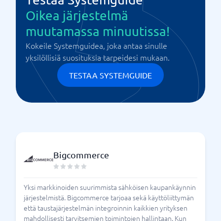
Oikea järjestelmä
muutamassa minuutissa!
Kokeile Systemguidea, joka antaa sinulle
yksilöllisiä suosituksia tarpeidesi mukaan.
TESTAA SYSTEMGUIDE
Bigcommerce
Yksi markkinoiden suurimmista sähköisen kaupankäynnin
järjestelmistä. Bigcommerce tarjoaa sekä käyttöliittymän
että taustajärjestelmän integroinnin kaikkien yrityksen
mahdollisesti tarvitsemien toimintojen hallintaan. Kun