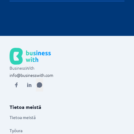
olemassa oleviin valikoimiin tehtäviä muutoksia paljon
Verkkokaupan hyvä toiminto on tehdä niin sanottuja
nopeammin ja tehokkaammin.
älykkäitä tuotesuosituksia. Jotkin sähköisen
kaupankäynnin alustat tarjoavat tekoälyä, joka voi
ohjata suosituksia asiakkailleen. Hyvä toiminnallisuus,
mutta tässäkin on joitain rajoituksia.
BusinessWith
info@businesswith.com
Tietoa meistä
Tietoa meistä
Työura