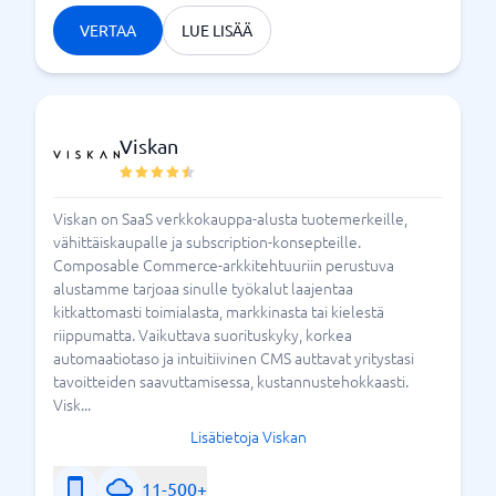
kaupankäynnin alustoja ja valitse paras
VERTAA
LUE LISÄÄ
palveluntarjoaja omasi perusteella tarpeet ja
vaatimukset.
Mitä minun tulee ottaa
Viskan
huomioon valittaessa
verkkokaupan?
Viskan on SaaS verkkokauppa-alusta tuotemerkeille,
vähittäiskaupalle ja subscription-konsepteille.
Verkkokaupan valinta ei ole päätös, jonka sinun pitäisi
Composable Commerce-arkkitehtuuriin perustuva
tehdä silmänräpäyksessä, mutta jos noudatat
alustamme tarjoaa sinulle työkalut laajentaa
muutamia yksinkertaisia ​​​​vinkkejä, se on helpompaa:
kitkattomasti toimialasta, markkinasta tai kielestä
riippumatta. Vaikuttava suorituskyky, korkea
Yksinkertainen asennus
automaatiotaso ja intuitiivinen CMS auttavat yritystasi
Tämä on myymäläsi - digitaalisessa muodossa!
tavoitteiden saavuttamisessa, kustannustehokkaasti.
Visk...
Myymälällä tulee olla houkutteleva ulkonäkö ja
tilauksen tekemisen tulee olla helppoa ja sen
Lisätietoja Viskan
ympärillä olevien vaiheiden ymmärtäminen.
Navigoinnin tulee tuntua selkeältä ja oston tulee olla
11-500+