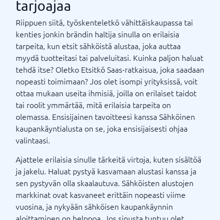
tarjoajaa
Riippuen siitä, työskenteletkö vähittäiskaupassa tai
kenties jonkin brändin haltija sinulla on erilaisia ​​
tarpeita, kun etsit sähköistä alustaa, joka auttaa
myydä tuotteitasi tai palveluitasi. Kuinka paljon haluat
tehdä itse? Oletko Etsitkö Saas-ratkaisua, joka saadaan
nopeasti toimimaan? Jos olet isompi yrityksissä, voit
ottaa mukaan useita ihmisiä, joilla on erilaiset taidot
tai roolit ymmärtää, mitä erilaisia ​​tarpeita on
olemassa. Ensisijainen tavoitteesi kanssa Sähköinen
kaupankäyntialusta on se, joka ensisijaisesti ohjaa
valintaasi.
Ajattele erilaisia ​​sinulle tärkeitä virtoja, kuten sisältöä
ja jakelu. Haluat pystyä kasvamaan alustasi kanssa ja
sen pystyvän olla skaalautuva. Sähköisten alustojen
markkinat ovat kasvaneet erittäin nopeasti viime
vuosina, ja nykyään sähköisen kaupankäynnin
aloittaminen on helppoa. Jos sinusta tuntuu olet