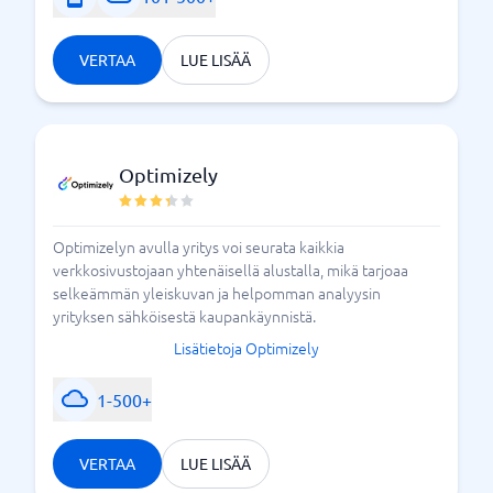
Haluatko lisää apua? Vertaa ja löydä oikea järjestelmä
täältä kanssamme BusinessWithissä.
VERTAA
LUE LISÄÄ
Vertaa sähköisen kaupankäynnin alustan tarjoajaa
Optimizely
Optimizelyn avulla yritys voi seurata kaikkia
verkkosivustojaan yhtenäisellä alustalla, mikä tarjoaa
selkeämmän yleiskuvan ja helpomman analyysin
yrityksen sähköisestä kaupankäynnistä.
Lisätietoja Optimizely
1-500+
VERTAA
LUE LISÄÄ