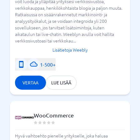
voit luoda ja ylläpitää yrityksesi verkkosivustoa,
verkkokauppaa, henkilökohtaista blogia ja paljon muuta.
Ratkaisussa on sisäänrakennetut markkinointi- ja
analyysityökalut, ja se voidaan integroida yli 200
sovellukseen, jos tarvitset lisätoimintoja, kuten
aikataulun tai live-chatin. Weeblyn avulla voit hallita
verkkosivustoasi tai verkkokau...
Lisätietoja Weebly
1-500+
VERTAA
LUE LISÄÄ
WooCommerce
Hyvä vaihtoehto pienelle yritykselle, joka haluaa