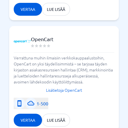
VERTAA
LUE LISÄÄ
OpenCart
Verrattuna muihin ilmaisiin verkkokauppaalustoihin,
OpenCart on yksi täydellisimmistä – se tarjoaa täyden
kirjaston asiakasresurssien hallintaa (CRM), markkinointia
ja luetteloiden hallintaresursseja alkuperäisessä,
avoimen lähdekoodin käyttöliittymässä.
Lisätietoja OpenCart
1-500
VERTAA
LUE LISÄÄ