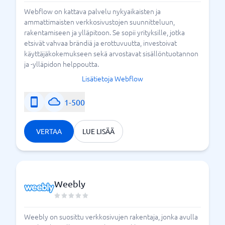
Webflow on kattava palvelu nykyaikaisten ja
ammattimaisten verkkosivustojen suunnitteluun,
rakentamiseen ja ylläpitoon. Se sopii yrityksille, jotka
etsivät vahvaa brändiä ja erottuvuutta, investoivat
käyttäjäkokemukseen sekä arvostavat sisällöntuotannon
ja -ylläpidon helppoutta.
Lisätietoja Webflow
1-500
VERTAA
LUE LISÄÄ
Weebly
Weebly on suosittu verkkosivujen rakentaja, jonka avulla