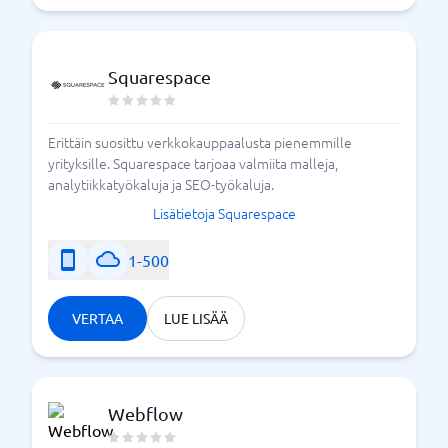
Squarespace
Erittäin suosittu verkkokauppaalusta pienemmille
yrityksille. Squarespace tarjoaa valmiita malleja,
analytiikkatyökaluja ja SEO-työkaluja.
Lisätietoja Squarespace
1-500
VERTAA
LUE LISÄÄ
Webflow