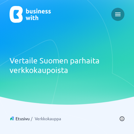
Open ma
Vertaile Suomen parhaita
verkkokaupoista
Etusivu
/
Verkkokauppa