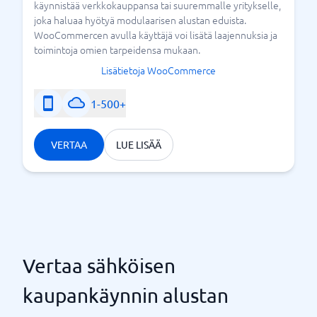
käynnistää verkkokauppansa tai suuremmalle yritykselle,
joka haluaa hyötyä modulaarisen alustan eduista.
WooCommercen avulla käyttäjä voi lisätä laajennuksia ja
toimintoja omien tarpeidensa mukaan.
Lisätietoja WooCommerce
1-500+
VERTAA
LUE LISÄÄ
Vertaa sähköisen
kaupankäynnin alustan