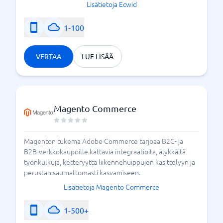
Lisätietoja Ecwid
1-100
VERTAA
LUE LISÄÄ
Magento Commerce
Magenton tukema Adobe Commerce tarjoaa B2C- ja
B2B-verkkokaupoille kattavia integraatioita, älykkäitä
työnkulkuja, ketteryyttä liikennehuippujen käsittelyyn ja
perustan saumattomasti kasvamiseen.
Lisätietoja Magento Commerce
1-500+