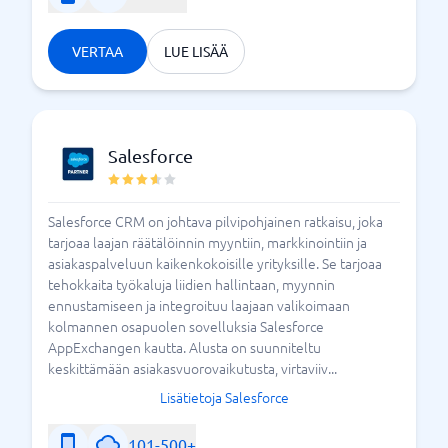
mahdollista suorittaa ilman monimutkaisia ​​vaiheita.
Maksamisen pitäisi olla helppoa.
VERTAA
LUE LISÄÄ
Mobiiliystävällinen
Asiakkaidesi pitäisi pystyä löytämään sinut missä
tahansa, riippumatta siitä, istuvatko he bussissa,
rullaavat olohuoneen sohvalla vai seisovatko jonossa
Salesforce
ruokakaupassa. Verkkokauppa-alustasi suunnittelun ja
ominaisuuksien pitäisi toimia hyvin puhelimessa, jotta
Salesforce CRM on johtava pilvipohjainen ratkaisu, joka
et menetä asiakkaita.
tarjoaa laajan räätälöinnin myyntiin, markkinointiin ja
Skaalautuvuus
asiakaspalveluun kaikenkokoisille yrityksille. Se tarjoaa
tehokkaita työkaluja liidien hallintaan, myynnin
Mitkä ovat tavoitteesi yrityksesi kanssa? Löydä
ennustamiseen ja integroituu laajaan valikoimaan
sähköisen kaupankäynnin alustaratkaisu, jonka avulla
kolmannen osapuolen sovelluksia Salesforce
voit kasvaa ja joka voi laajentua. Älä myöskään
AppExchangen kautta. Alusta on suunniteltu
unohda, että alustan on kestettävä korkeampi
keskittämään asiakasvuorovaikutusta, virtaviiv...
käyttöaste tiettyinä aikoina. Et halua alustaa, jossa sen
Lisätietoja Salesforce
takana oleva tekniikka on horjuvaa ja hauras ja joka
estää sinua kasvamasta.
101-500+