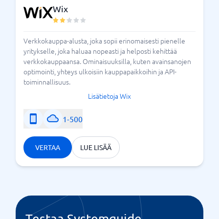
Wix
Verkkokauppa-alusta, joka sopii erinomaisesti pienelle
yritykselle, joka haluaa nopeasti ja helposti kehittää
verkkokauppaansa. Ominaisuuksilla, kuten avainsanojen
optimointi, yhteys ulkoisiin kauppapaikkoihin ja API-
toiminnallisuus.
Lisätietoja Wix
1-500
VERTAA
LUE LISÄÄ
Testaa Systemguide