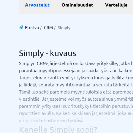
Live chat ja chatbot
Aika ja 
Arvostelut
Ominaisuudet
Vertailuja
Resurssi
Työjärje
Varausjä
Chatbot
Projektin
Live-chat
Projektin
Aikarapor
Etusivu
/
CRM
/
Simply
Aikarapor
Ajoituso
BPM-sys
Simply - kuvaus
Näytä kai
Simplyn CRM-järjestelmä on loistava yrityksille, jotka 
parantaa myyntiprosessejaan ja saada työstään kaiken i
Liiketoimintajärjestelmä
Markkin
Järjestelmän kautta voit yrityksenä luoda ja hallita ko
Supply chain management-system
WMS-järjestelmä
Liiketoimintajärjestelmä
Mediapan
ja liidejä, seurata myyntitoimintaa ja seurata tärkeitä 
Talousjärjestelmä
PR-työka
Tämä luo sekä parempia myyntituloksia että parempaa 
Varastonhallintajärjestelmä
SEO työk
viestintää. Järjestelmä voi myös auttaa sinua ymmär
Ostojärjestelmä
Tapahtum
paremmin yrityksesi suorituskykyä tietoihin perustuvi
ERP-järjestelmä
Työkaluj
raporttien avulla. Kaiken kaikkiaan järjestelmä, joka au
Integraatioalusta
yritystäsi tehostamaan työtäsi.
Etkö ole varma, mikä järjestelmä?
Näytä kaikki 8 →
Järjestelmäopas löytää oikean muutamassa minuutissa.
Kenelle Simply sopii?