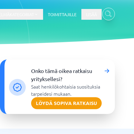
ELMÄKATEGORIAT
TOIMITTAJILLE
LISÄÄ
Kassajärjestelmä
Onko tämä oikea ratkaisu
Kassajärjestelmä
yrityksellesi?
t
Kassajärjestelmäkauppa
Saat henkilökohtaisia suosituksia
Kassajärjestelmän ravintola
tarpeidesi mukaan.
POS-järjestelmä
LÖYDÄ SOPIVA RATKAISU