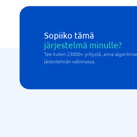
Sopiiko tämä
järjestelmä minulle?
Tee kuten 23000+ yritystä, anna algoritm
järjestelmän valinnassa.