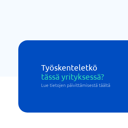
Työskenteletkö
tässä yrityksessä?
Lue tietojen päivittämisestä täältä