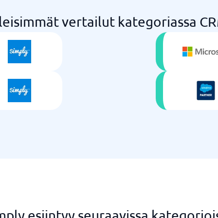
leisimmät vertailut kategoriassa C
mply esiintyy seuraavissa kategorioi