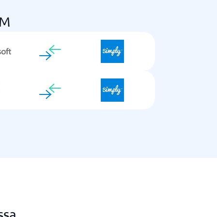
RM
ssa