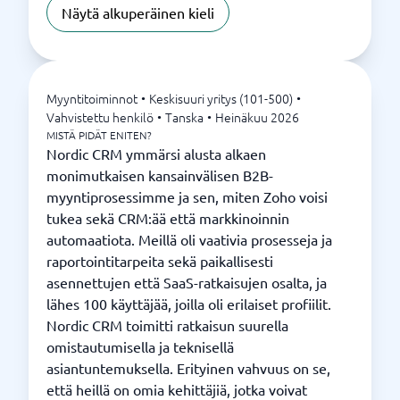
Näytä alkuperäinen kieli
Myyntitoiminnot
•
Keskisuuri yritys (101-500)
•
Vahvistettu henkilö
•
Tanska
•
Heinäkuu 2026
MISTÄ PIDÄT ENITEN?
Nordic CRM ymmärsi alusta alkaen
monimutkaisen kansainvälisen B2B-
myyntiprosessimme ja sen, miten Zoho voisi
tukea sekä CRM:ää että markkinoinnin
automaatiota. Meillä oli vaativia prosesseja ja
raportointitarpeita sekä paikallisesti
asennettujen että SaaS-ratkaisujen osalta, ja
lähes 100 käyttäjää, joilla oli erilaiset profiilit.
Nordic CRM toimitti ratkaisun suurella
omistautumisella ja teknisellä
asiantuntemuksella. Erityinen vahvuus on se,
että heillä on omia kehittäjiä, jotka voivat