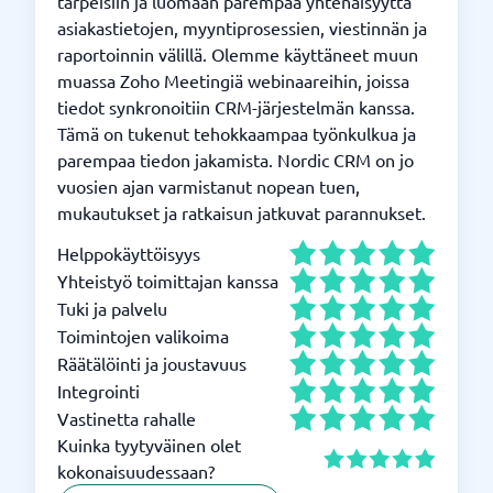
tarpeisiin ja luomaan parempaa yhtenäisyyttä
asiakastietojen, myyntiprosessien, viestinnän ja
raportoinnin välillä. Olemme käyttäneet muun
muassa Zoho Meetingiä webinaareihin, joissa
tiedot synkronoitiin CRM-järjestelmän kanssa.
Tämä on tukenut tehokkaampaa työnkulkua ja
parempaa tiedon jakamista. Nordic CRM on jo
vuosien ajan varmistanut nopean tuen,
mukautukset ja ratkaisun jatkuvat parannukset.
Helppokäyttöisyys
Yhteistyö toimittajan kanssa
Tuki ja palvelu
Toimintojen valikoima
Räätälöinti ja joustavuus
Integrointi
Vastinetta rahalle
Kuinka tyytyväinen olet
kokonaisuudessaan?