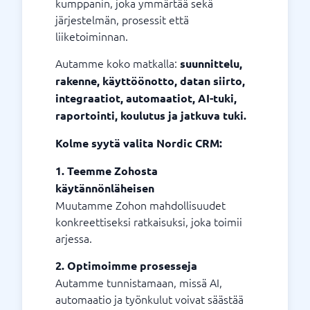
kumppanin, joka ymmärtää sekä
järjestelmän, prosessit että
liiketoiminnan.
Autamme koko matkalla:
suunnittelu,
rakenne, käyttöönotto, datan siirto,
integraatiot, automaatiot, AI-tuki,
raportointi, koulutus ja jatkuva tuki.
Kolme syytä valita Nordic CRM:
1. Teemme Zohosta
käytännönläheisen
Muutamme Zohon mahdollisuudet
konkreettiseksi ratkaisuksi, joka toimii
arjessa.
2. Optimoimme prosesseja
Autamme tunnistamaan, missä AI,
automaatio ja työnkulut voivat säästää