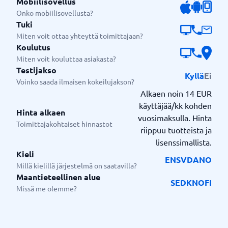
Mobiilisovellus
Projektit, tehtävät, ajankäyttö, työnkulut ja sisäinen
Onko mobiilisovellusta?
seuranta.
Tuki
4. Markkinointi ja viestintä
Miten voit ottaa yhteyttä toimittajaan?
Kampanjat, lomakkeet, segmentointi, uutiskirjeet ja
Koulutus
automatisoidut asiakaspolut.
Miten voit kouluttaa asiakasta?
Testijakso
Kyllä
Ei
5. Tekoäly, automaatio ja raportointi
Voinko saada ilmaisen kokeilujakson?
Dashboardit, data-analyysi, automaattiset ilmoitukset,
Alkaen noin 14 EUR
prosessit ja AI-tuki arjen työhön.
käyttäjää/kk kohden
Hinta alkaen
vuosimaksulla. Hinta
Zoho sopii sekä
yksinyrittäjille, pienille tiimeille,
Toimittajakohtaiset hinnastot
riippuu tuotteista ja
.
kasvuyrityksille että enterprise-ratkaisuihin
lisenssimallista.
Alustan voi ottaa käyttöön yksinkertaisesti ja laajentaa
Kieli
EN
SV
DA
NO
myöhemmin uusilla sovelluksilla, automaatioilla,
Millä kielillä järjestelmä on saatavilla?
käyttäjillä ja kehittyneemmillä prosesseilla.
Maantieteellinen alue
SE
DK
NO
FI
Missä me olemme?
Zohon vahvuus on yhdistelmä
laajaa
toiminnallisuutta, joustavuutta ja kilpailukykyistä
. Yritys saa käyttöönsä laajan valikoiman
hintatasoa