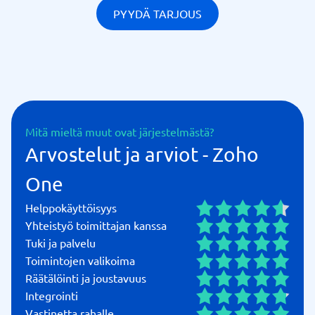
PYYDÄ TARJOUS
Mitä mieltä muut ovat järjestelmästä?
Arvostelut ja arviot - Zoho
One
Helppokäyttöisyys
Yhteistyö toimittajan kanssa
Tuki ja palvelu
Toimintojen valikoima
Räätälöinti ja joustavuus
Integrointi
Vastinetta rahalle