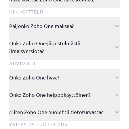
automaattisia sähköposteja, hallita tukipyyntöjä,
esimerkiksi CRM, Desk, Projects tai Analytics. Tietoja
rakentaa dashboardeja, viedä raportteja, hallita
voidaan luoda manuaalisesti, tuoda taulukoista tai
Zoho Onea käyttävät omistajat, myyntipäälliköt,
HINNOITTELU
projekteja ja automatisoida sisäisiä työnkulkuja.
automaattisesti lomakkeista, sähköposteista,
asiakkuuspäälliköt, tukitiimit, projektipäälliköt,
Myynnin, tuen ja markkinoinnin data voidaan myös
integraatioista ja työnkuluista.
markkinointipäälliköt ja johto. Se sopii yhden hengen
Paljonko Zoho One maksaa?
koota yhteen, jotta johto saa selkeän kokonaiskuvan
yrityksille, pienille tiimeille, kasvuyrityksille ja
pipelinesta, toiminnasta, asiakaspalvelusta ja
Zoho-lisenssit alkavat noin 15 eurosta käyttäjää kohti
enterprise-ratkaisuihin. Tyypillisiä toimialoja ovat
tuloksista.
Onko Zoho One-järjestelmästä
kuukaudessa vuosimaksulla. Lopullinen hinta riippuu
konsultointi, SaaS, palveluyritykset, teollisuus, B2B-
ilmaisversiota?
tuotteista, käyttäjämäärästä ja lisenssimallista.
myynti, jäsenjärjestöt sekä yritykset, joilla on tuki- tai
Käyttöönotto, tietojen siirto, integraatiot, työnkulut,
projektitoimituksia.
Kyllä, Zoho tarjoaa ilmaisia kokeilujaksoja tietyille
ARVIOINTI
tekoälytuki, dashboardit ja koulutus hinnoitellaan
tuotteille ja ilmaisen pääsyn yksittäisiin Zoho-
yleensä erikseen tarpeen ja monimutkaisuuden
applikaatioihin rajoituksin. Zoho Onen jatkuvaan
Onko Zoho One hyvä?
mukaan.
käyttöön tai suurempiin CRM-asetuksiin tarvitaan
Zoho One on vahva valinta organisaatioille, jotka
yleensä maksullinen lisenssi.
Onko Zoho One helppokäyttöinen?
haluavat yhdistää CRM, tuen, projektit, markkinoinnin,
tekoälyn, automaation ja raportoinnin yhdelle
Useimmat käyttäjät oppivat päivittäiset CRM- ja
alustalle. Sen suurin vahvuus on joustavuus ja hyvä
Miten Zoho One huolehtii tietoturvasta?
tukitehtävät muutamassa tunnissa tai yhdessä
hinta-laatusuhde. Se sopii huonommin, jos
työpäivässä. Täydellinen käyttöönotto kenttineen,
organisaatio haluaa vain hyvin yksinkertaisen erillisen
Zoho One tukee tietojen tallennusta Euroopassa,
YRITYS JA LUOTTAMUS
rooleineen, työnkulkuineen, integraatioineen ja