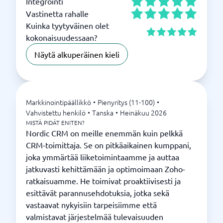
Integrointi
Vastinetta rahalle
Kuinka tyytyväinen olet
kokonaisuudessaan?
Näytä alkuperäinen kieli
Markkinointipäällikkö
•
Pienyritys (11-100)
•
Vahvistettu henkilö
•
Tanska
•
Heinäkuu 2026
MISTÄ PIDÄT ENITEN?
Nordic CRM on meille enemmän kuin pelkkä
CRM-toimittaja. Se on pitkäaikainen kumppani,
joka ymmärtää liiketoimintaamme ja auttaa
jatkuvasti kehittämään ja optimoimaan Zoho-
ratkaisuamme. He toimivat proaktiivisesti ja
esittävät parannusehdotuksia, jotka sekä
vastaavat nykyisiin tarpeisiimme että
valmistavat järjestelmää tulevaisuuden