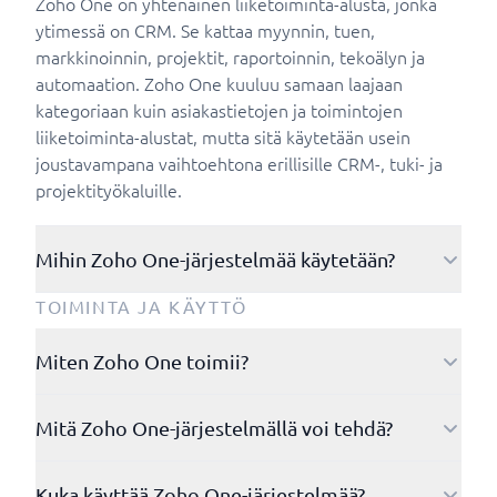
Zoho One on yhtenäinen liiketoiminta-alusta, jonka
ytimessä on CRM. Se kattaa myynnin, tuen,
markkinoinnin, projektit, raportoinnin, tekoälyn ja
automaation. Zoho One kuuluu samaan laajaan
kategoriaan kuin asiakastietojen ja toimintojen
liiketoiminta-alustat, mutta sitä käytetään usein
joustavampana vaihtoehtona erillisille CRM-, tuki- ja
projektityökaluille.
Mihin Zoho One-järjestelmää käytetään?
Zoho Onea käytetään asiakastietojen, myynnin, tuen,
TOIMINTA JA KÄYTTÖ
projektien, markkinoinnin ja raportoinnin
yhdistämiseen yhdelle alustalle. Tyypillinen työnkulku
Miten Zoho One toimii?
on, että liidi tulee lomakkeen kautta, se kvalifioidaan
Zoho Onea käytetään ensisijaisesti selaimessa sekä
CRMä, siitä tehdään tarjous, se luodaan asiakkaaksi,
Mitä Zoho One-järjestelmällä voi tehdä?
mobiili- ja tablet-sovellusten kautta. Käyttäjät
sitä palvellaan Deskissä ja se näkyy johdon
kirjautuvat sisään Zoho-tilillään tai SSO:lla ja
dashboardeissa.
Zoho Onella voi luoda tarjouksia, lähettää
työskentelevät asiaankuuluvissa sovelluksissa,
Kuka käyttää Zoho One-järjestelmää?