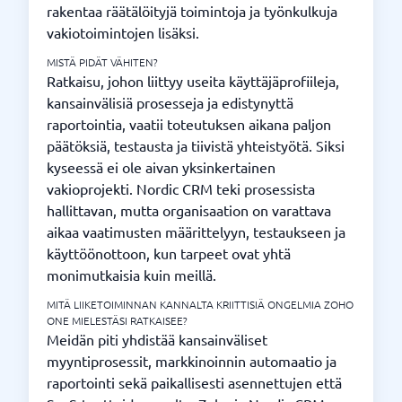
rakentaa räätälöityjä toimintoja ja työnkulkuja
vakiotoimintojen lisäksi.
MISTÄ PIDÄT VÄHITEN?
Ratkaisu, johon liittyy useita käyttäjäprofiileja,
kansainvälisiä prosesseja ja edistynyttä
raportointia, vaatii toteutuksen aikana paljon
päätöksiä, testausta ja tiivistä yhteistyötä. Siksi
kyseessä ei ole aivan yksinkertainen
vakioprojekti. Nordic CRM teki prosessista
hallittavan, mutta organisaation on varattava
aikaa vaatimusten määrittelyyn, testaukseen ja
käyttöönottoon, kun tarpeet ovat yhtä
monimutkaisia kuin meillä.
MITÄ LIIKETOIMINNAN KANNALTA KRIITTISIÄ ONGELMIA ZOHO
ONE MIELESTÄSI RATKAISEE?
Meidän piti yhdistää kansainväliset
myyntiprosessit, markkinoinnin automaatio ja
raportointi sekä paikallisesti asennettujen että