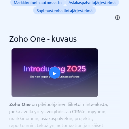
Markkinoinnin automaatio
Asiakaspalvelujärjestelmä
Sopimustenhallintajärjestelmä
Zoho One - kuvaus
▸
on pilvipohjainen liiketoiminta-alusta,
Zoho One
jonka avulla yritys voi yhdistää CRM:n, myynnin,
markkinoinnin, asiakaspalvelun, projektit,
raportoinnin, tekoälyn, automaation ja sisäiset