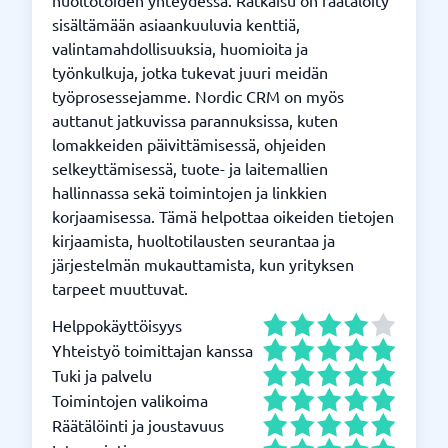
huoltotöiden yhteydessä. Ratkaisu on räätälöity
sisältämään asiaankuuluvia kenttiä,
valintamahdollisuuksia, huomioita ja
työnkulkuja, jotka tukevat juuri meidän
työprosessejamme. Nordic CRM on myös
auttanut jatkuvissa parannuksissa, kuten
lomakkeiden päivittämisessä, ohjeiden
selkeyttämisessä, tuote- ja laitemallien
hallinnassa sekä toimintojen ja linkkien
korjaamisessa. Tämä helpottaa oikeiden tietojen
kirjaamista, huoltotilausten seurantaa ja
järjestelmän mukauttamista, kun yrityksen
tarpeet muuttuvat.
Helppokäyttöisyys
Yhteistyö toimittajan kanssa
Tuki ja palvelu
Toimintojen valikoima
Räätälöinti ja joustavuus