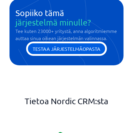
Tuki KMA:lle
Sopimusten salattu tallennus
Social media integration
Split-testaus / a-b
Myyntiputken hallinta
Työajanseuranta
Sopiiko tämä
Sopimusten tarkistustyökalut
Sähköinen allekirjoitus
Tapahtumien ajoittaminen
Sähköpostikampanjat
Sähköinen allekirjoitus
Tarjouskonfiguraattori/CPQ
järjestelmä minulle?
Webhook
Tilastot ja raportit
Tilastot
Track leads
Tee kuten 23000+ yritystä, anna algoritmiemme
Yhteydenotot ja prospektien käsittely
auttaa sinua oikean järjestelmän valinnassa.
TESTAA JÄRJESTELMÄOPASTA
Tietoa Nordic CRM:sta