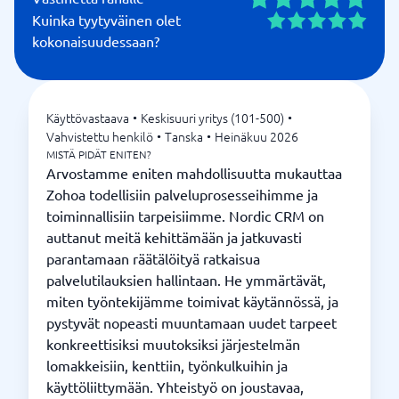
Kuinka tyytyväinen olet
kokonaisuudessaan?
Käyttövastaava
•
Keskisuuri yritys (101-500)
•
Vahvistettu henkilö
•
Tanska
•
Heinäkuu 2026
MISTÄ PIDÄT ENITEN?
Arvostamme eniten mahdollisuutta mukauttaa
Zohoa todellisiin palveluprosesseihimme ja
toiminnallisiin tarpeisiimme. Nordic CRM on
auttanut meitä kehittämään ja jatkuvasti
parantamaan räätälöityä ratkaisua
palvelutilauksien hallintaan. He ymmärtävät,
miten työntekijämme toimivat käytännössä, ja
pystyvät nopeasti muuntamaan uudet tarpeet
konkreettisiksi muutoksiksi järjestelmän
lomakkeisiin, kenttiin, työnkulkuihin ja
käyttöliittymään. Yhteistyö on joustavaa,