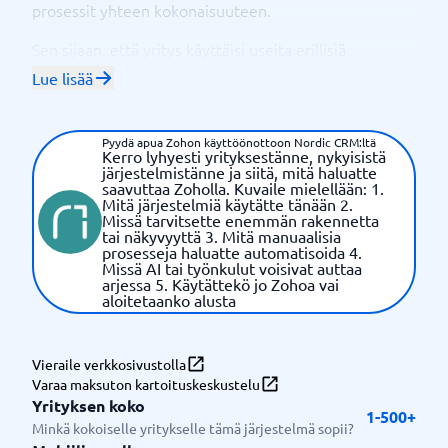
prosessit yhteen kokonaisuuteen.
Sen sijaan, että yritys käyttäisi useita erillisiä
järjestelmiä, Zoho tarjoaa yhteisen alustan, jossa
Lue lisää
asiakastiedot, liidit, myyntiaktiviteetit,
tukipyynnöt, projektit, kampanjat, lomakkeet,
Pyydä apua Zohon käyttöönottoon Nordic CRM:ltä
raportit, tekoälyavusteiset työkalut ja
Kerro lyhyesti yrityksestänne, nykyisistä
toimivat yhdessä.
automaatiot
järjestelmistänne ja siitä, mitä haluatte
saavuttaa Zoholla. Kuvaile mielellään: 1.
Mitä järjestelmiä käytätte tänään 2.
Zohoa voidaan käyttää muun muassa:
Missä tarvitsette enemmän rakennetta
tai näkyvyyttä 3. Mitä manuaalisia
1. CRM ja myynti
prosesseja haluatte automatisoida 4.
Missä AI tai työnkulut voisivat auttaa
Liidien, pipeline-hallinnan, asiakastietojen ja myynnin
arjessa 5. Käytättekö jo Zohoa vai
seurannan tueksi.
aloitetaanko alusta
2. Asiakaspalvelu
Tukipyynnöt, priorisointi, SLA, asiakashistoria ja
Vieraile verkkosivustolla
Varaa maksuton kartoituskeskustelu
automatisoidut palveluprosessit.
Yrityksen koko
1-500+
3. Projektit ja sisäinen työ
Minkä kokoiselle yritykselle tämä järjestelmä sopii?