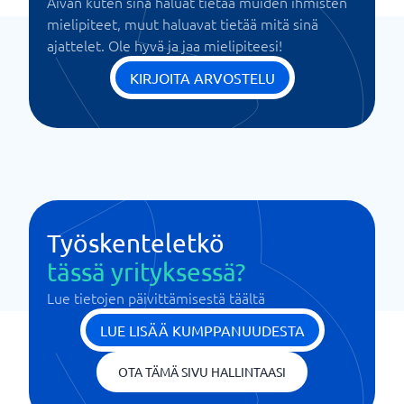
Aivan kuten sinä haluat tietää muiden ihmisten
mielipiteet, muut haluavat tietää mitä sinä
ajattelet. Ole hyvä ja jaa mielipiteesi!
KIRJOITA ARVOSTELU
Työskenteletkö
tässä yrityksessä?
Lue tietojen päivittämisestä täältä
LUE LISÄÄ KUMPPANUUDESTA
OTA TÄMÄ SIVU HALLINTAASI