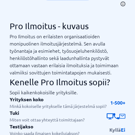
Pro Ilmoitus - kuvaus
Pro Ilmoitus on erilaisten organisaatioiden
monipuolinen ilmoitusjärjestelmä. Sen avulla
työnantaja ja esimiehet, työsuojeluhenkilöstö,
henkilöstöhallinto sekä laadunhallinta pystyvät
ottamaan vastaan erilaisia ilmoituksia ja toimimaan
valmiiksi sovittujen toimintatapojen mukaisesti.
Kenelle Pro Ilmoitus sopii?
Sopii kaikenkokoisille yrityksille.
Yrityksen koko
1-500+
Minkä kokoiselle yritykselle tämä järjestelmä sopii?
Tuki
Miten voit ottaa yhteyttä toimittajaan?
Testijakso
Kyllä
Ei
Voinko saada ilmaisen kokeilujakson?