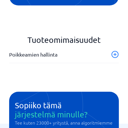
Tuoteomimaisuudet
Poikkeamien hallinta
API
Asian tila
Ilmoitukset
Lukukuittaukset
Mallit
Sopiiko tämä
Tapaushistoria
järjestelmä minulle?
Tee kuten 23000+ yritystä, anna algoritmiemme