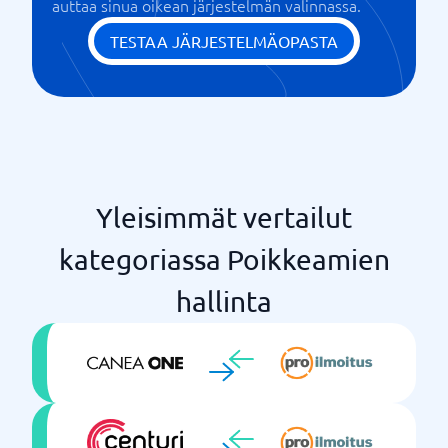
auttaa sinua oikean järjestelmän valinnassa.
TESTAA JÄRJESTELMÄOPASTA
Yleisimmät vertailut
kategoriassa Poikkeamien
hallinta