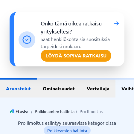
Onko tämä oikea ratkaisu
yrityksellesi?
Saat henkilökohtaisia suosituksia
tarpeidesi mukaan.
LÖYDÄ SOPIVA RATKAISU
Arvostelut
Ominaisuudet
Vertailuja
Vaih
Etusivu
/
Poikkeamien hallinta
/
Pro Ilmoitus
Pro Ilmoitus esiintyy seuraavissa kategorioissa
Poikkeamien hallinta