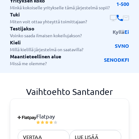
Yrityksen koko
1-500
Minkä kokoiselle yritykselle tämä järjestelmä sopii?
Tuki
Miten voit ottaa yhteyttä toimittajaan?
Testijakso
Kyllä
Ei
Voinko saada ilmaisen kokeilujakson?
Kieli
SV
NO
Millä kielillä järjestelmä on saatavilla?
Maantieteellinen alue
SE
NO
DK
FI
Missä me olemme?
Vaihtoehto Santander
Flatpay
VERTAA
LUE LISÄÄ