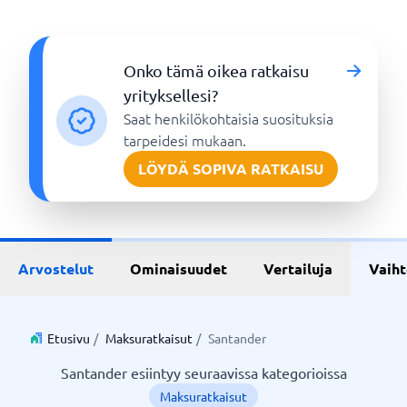
Onko tämä oikea ratkaisu
yrityksellesi?
Saat henkilökohtaisia suosituksia
tarpeidesi mukaan.
LÖYDÄ SOPIVA RATKAISU
Arvostelut
Ominaisuudet
Vertailuja
Vaih
Etusivu
/
Maksuratkaisut
/
Santander
Santander esiintyy seuraavissa kategorioissa
Maksuratkaisut