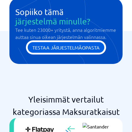
Sopiiko tämä
järjestelmä minulle?
Tee kuten 23000+ yritystä, anna algoritmiemme
auttaa sinua oikean järjestelmän valinnassa.
TESTAA JÄRJESTELMÄOPASTA
Yleisimmät vertailut
kategoriassa Maksuratkaisut