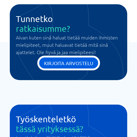
Tunnetko
ratkaisumme?
Aivan kuten sinä haluat tietää muiden ihmisten
mielipiteet, muut haluavat tietää mitä sinä
ajattelet. Ole hyvä ja jaa mielipiteesi!
KIRJOITA ARVOSTELU
Työskenteletkö
tässä yrityksessä?