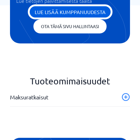
Lue tietojen päivittämisestä täältä
LUE LISÄÄ KUMPPANUUDESTA
OTA TÄMÄ SIVU HALLINTAASI
Tuoteomimaisuudet
Maksuratkaisut
Osamaksu