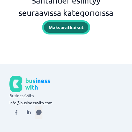
Santander esiintyy
seuraavissa kategorioissa
Maksuratkaisut
BusinessWith
info@businesswith.com