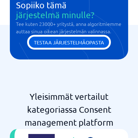
Sopiiko tämä
järjestelmä minulle?
Tee kuten 23000+ yritystä, anna algoritmiemme
auttaa sinua oikean järjestelmän valinnassa.
TESTAA JÄRJESTELMÄOPASTA
Yleisimmät vertailut
kategoriassa Consent
management platform