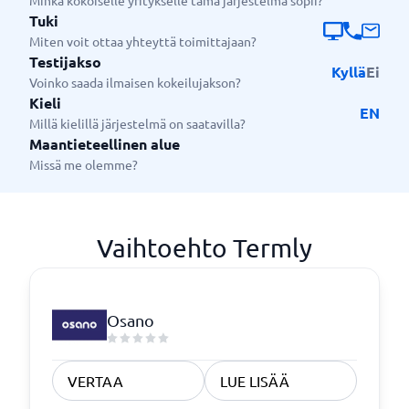
Minkä kokoiselle yritykselle tämä järjestelmä sopii?
Tuki
Miten voit ottaa yhteyttä toimittajaan?
Testijakso
Kyllä
Ei
Voinko saada ilmaisen kokeilujakson?
Kieli
EN
Millä kielillä järjestelmä on saatavilla?
Maantieteellinen alue
Missä me olemme?
Vaihtoehto Termly
Osano
VERTAA
LUE LISÄÄ