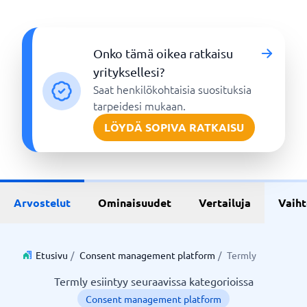
Onko tämä oikea ratkaisu
yrityksellesi?
Saat henkilökohtaisia suosituksia
tarpeidesi mukaan.
LÖYDÄ SOPIVA RATKAISU
Arvostelut
Ominaisuudet
Vertailuja
Vaih
Etusivu
/
Consent management platform
/
Termly
Termly esiintyy seuraavissa kategorioissa
Consent management platform