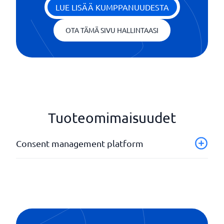
LUE LISÄÄ KUMPPANUUDESTA
OTA TÄMÄ SIVU HALLINTAASI
Tuoteomimaisuudet
Consent management platform
API
Bannerit
Mukautuva käyttöliittymä
Tietokanta
Tilastot ja analyysi