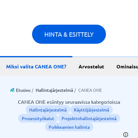
HINTA & ESITTELY
Miksi valita CANEA ONE?
Arvostelut
Ominais
Etusivu
/
Hallintajärjestelmä
/
CANEA ONE
CANEA ONE esiintyy seuraavissa kategorioissa
Hallintajärjestelmä
Käyttöjärjestelmä
Prosessityökalut
Projektinhallintajärjestelmä
Poikkeamien hallinta