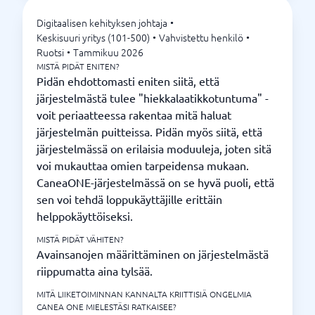
Digitaalisen kehityksen johtaja
•
Keskisuuri yritys (101-500)
•
Vahvistettu henkilö
•
Ruotsi
•
Tammikuu 2026
MISTÄ PIDÄT ENITEN?
Pidän ehdottomasti eniten siitä, että
järjestelmästä tulee "hiekkalaatikkotuntuma" -
voit periaatteessa rakentaa mitä haluat
järjestelmän puitteissa. Pidän myös siitä, että
järjestelmässä on erilaisia moduuleja, joten sitä
voi mukauttaa omien tarpeidensa mukaan.
CaneaONE-järjestelmässä on se hyvä puoli, että
sen voi tehdä loppukäyttäjille erittäin
helppokäyttöiseksi.
MISTÄ PIDÄT VÄHITEN?
Avainsanojen määrittäminen on järjestelmästä
riippumatta aina tylsää.
MITÄ LIIKETOIMINNAN KANNALTA KRIITTISIÄ ONGELMIA
CANEA ONE MIELESTÄSI RATKAISEE?