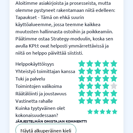
Aloitimme asiakirjoista ja prosesseista, mutta
olemme pystyneet rakentamaan niitä edelleen:
Tapaukset - Tämä on ehkä suurin
käyttöalueemme, jossa teemme kaikkea
muutosten hallinnasta ostoihin ja poikkeamiin.
Päätimme ostaa Strategy-moduulin, koska sen
avulla KPI:t ovat helposti ymmärrettävissä ja
niitä on helppo päivittää siististi.
Helppokäyttöisyys
Yhteistyö toimittajan kanssa
Tuki ja palvelu
Toimintojen valikoima
Räätälöinti ja joustavuus
Vastinetta rahalle
Kuinka tyytyväinen olet
kokonaisuudessaan?
JÄRJESTELMÄN OMISTAJAN KOMMENTTI
Näytä alkuperäinen kieli