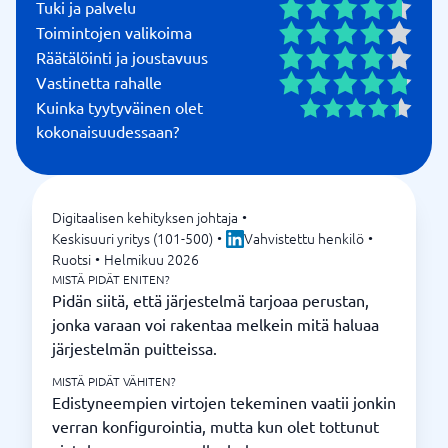
Tuki ja palvelu
system at a pace that suits your organization.
Toimintojen valikoima
Five modules. One connected platform.
Räätälöinti ja joustavuus
Vastinetta rahalle
What makes CANEA ONE unique is that everything is
Kuinka tyytyväinen olet
connected. Not five separate tools that communicate
kokonaisuudessaan?
poorly with each other, but one system where the
parts strengthen one another and where you always
have a clear thread from overarching goals to daily
work.
Digitaalisen kehityksen johtaja
•
Keskisuuri yritys (101-500)
•
Vahvistettu henkilö
•
Break down your
Performance Management:
Ruotsi
•
Helmikuu 2026
strategy into measurable goals and follow them up
MISTÄ PIDÄT ENITEN?
continuously.
Pidän siitä, että järjestelmä tarjoaa perustan,
jonka varaan voi rakentaa melkein mitä haluaa
Make your ways of working
Process Management:
järjestelmän puitteissa.
visible and accessible across the entire organization.
MISTÄ PIDÄT VÄHITEN?
Edistyneempien virtojen tekeminen vaatii jonkin
Capture deviations,
Case Management:
verran konfigurointia, mutta kun olet tottunut
improvement suggestions, complaints, internal