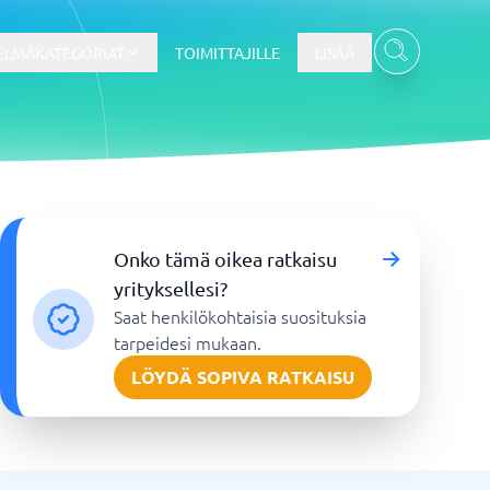
ELMÄKATEGORIAT
TOIMITTAJILLE
LISÄÄ
Kassajärjestelmä
Onko tämä oikea ratkaisu
Kassajärjestelmä
yrityksellesi?
t
Kassajärjestelmäkauppa
Saat henkilökohtaisia suosituksia
Kassajärjestelmän ravintola
tarpeidesi mukaan.
POS-järjestelmä
LÖYDÄ SOPIVA RATKAISU