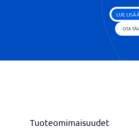
LUE LIS
OTA TÄM
Tuoteomimaisuudet