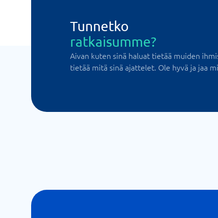
Tunnetko
ratkaisumme?
Aivan kuten sinä haluat tietää muiden ihmi
tietää mitä sinä ajattelet. Ole hyvä ja jaa mi