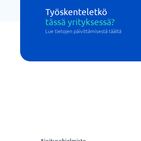
Työskenteletkö
tässä yrityksessä?
Lue tietojen päivittämisestä täältä
Ajoitusohjelmisto