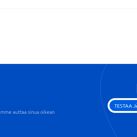
Tehtävien määrittely
TESTAA 
iemme auttaa sinua oikean