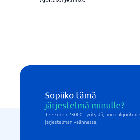
Sisäinen viestintä (chat, foorumi jne.)
Sopiiko tämä
järjestelmä minulle?
Tee kuten 23000+ yritystä, anna algoritm
järjestelmän valinnassa.