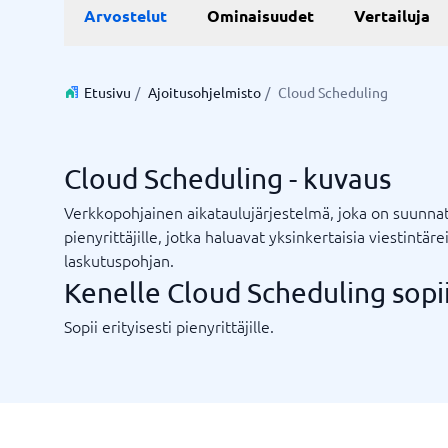
Live chat ja chatbot
Aika ja 
Arvostelut
Ominaisuudet
Vertailuja
Resurssi
Työjärje
Varausjä
Chatbot
Projektin
Live-chat
Projektin
Aikarapor
Etusivu
/
Ajoitusohjelmisto
/
Cloud Scheduling
Aikarapor
Ajoituso
BPM-sys
Cloud Scheduling - kuvaus
Näytä kai
Verkkopohjainen aikataulujärjestelmä, joka on suunna
pienyrittäjille, jotka haluavat yksinkertaisia ​​viestintärei
Liiketoimintajärjestelmä
Markkin
laskutuspohjan.
Supply chain management-system
WMS-järjestelmä
Liiketoimintajärjestelmä
Mediapan
Kenelle Cloud Scheduling sopi
Talousjärjestelmä
PR-työka
Varastonhallintajärjestelmä
SEO työk
Sopii erityisesti pienyrittäjille.
Ostojärjestelmä
Tapahtum
ERP-järjestelmä
Työkaluj
Integraatioalusta
Etkö ole varma, mikä järjestelmä?
Näytä kaikki 8 →
Järjestelmäopas löytää oikean muutamassa minuutissa.