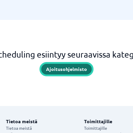
cheduling esiintyy seuraavissa kateg
Ajoitusohjelmisto
Tietoa meistä
Toimittajille
Tietoa meistä
Toimittajille