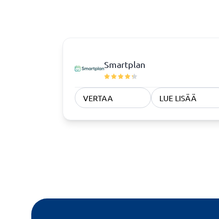
Rekrytointi ja ATS
Sopimus
ATS-järjestelmä
Complian
Rekrytointityökalu
Digitaali
Digitaali
KYC-syst
Smartplan
Sopimust
VERTAA
LUE LISÄÄ
Vaatimustenmukaisuus
Fysisiä turvajärjestelmiä
Consent management platform
Endpoint security
Kyberturvallisuusohjelma
Tietosuoja ja GDPR