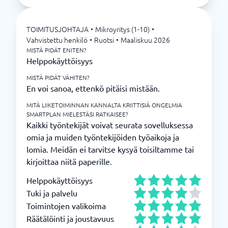
TOIMITUSJOHTAJA
•
Mikroyritys (1-10)
•
Vahvistettu henkilö
•
Ruotsi
•
Maaliskuu 2026
MISTÄ PIDÄT ENITEN?
Helppokäyttöisyys
MISTÄ PIDÄT VÄHITEN?
En voi sanoa, ettenkö pitäisi mistään.
MITÄ LIIKETOIMINNAN KANNALTA KRIITTISIÄ ONGELMIA
SMARTPLAN MIELESTÄSI RATKAISEE?
Kaikki työntekijät voivat seurata sovelluksessa
omia ja muiden työntekijöiden työaikoja ja
lomia. Meidän ei tarvitse kysyä toisiltamme tai
kirjoittaa niitä paperille.
Helppokäyttöisyys
Tuki ja palvelu
Toimintojen valikoima
Räätälöinti ja joustavuus