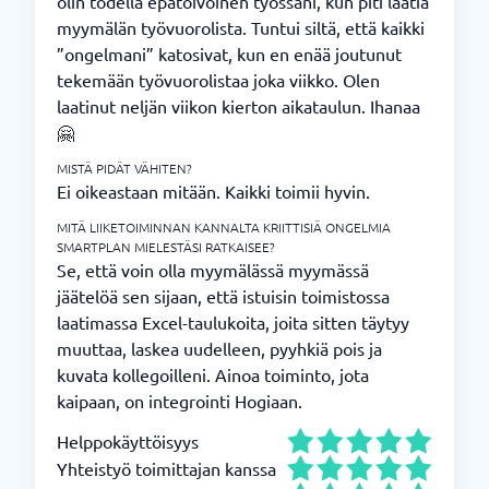
olin todella epätoivoinen työssäni, kun piti laatia
myymälän työvuorolista. Tuntui siltä, että kaikki
”ongelmani” katosivat, kun en enää joutunut
tekemään työvuorolistaa joka viikko. Olen
laatinut neljän viikon kierton aikataulun. Ihanaa
🤗
MISTÄ PIDÄT VÄHITEN?
Ei oikeastaan mitään. Kaikki toimii hyvin.
MITÄ LIIKETOIMINNAN KANNALTA KRIITTISIÄ ONGELMIA
SMARTPLAN MIELESTÄSI RATKAISEE?
Se, että voin olla myymälässä myymässä
jäätelöä sen sijaan, että istuisin toimistossa
laatimassa Excel-taulukoita, joita sitten täytyy
muuttaa, laskea uudelleen, pyyhkiä pois ja
kuvata kollegoilleni. Ainoa toiminto, jota
kaipaan, on integrointi Hogiaan.
Helppokäyttöisyys
Yhteistyö toimittajan kanssa