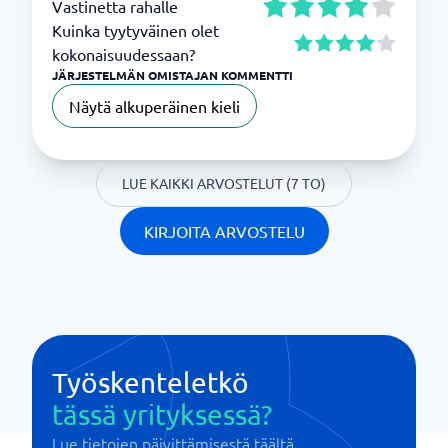
Vastinetta rahalle
Kuinka tyytyväinen olet
kokonaisuudessaan?
JÄRJESTELMÄN OMISTAJAN KOMMENTTI
Näytä alkuperäinen kieli
LUE KAIKKI ARVOSTELUT (7 TO)
KIRJOITA ARVOSTELU
Työskenteletkö
tässä yrityksessä?
Lue tietojen päivittämisestä täältä