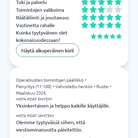
Tuki ja palvelu
Toimintojen valikoima
Räätälöinti ja joustavuus
Vastinetta rahalle
Kuinka tyytyväinen olet
kokonaisuudessaan?
Näytä alkuperäinen kieli
Operatiivisten toimintojen päällikkö
•
Pienyritys (11-100)
•
Vahvistettu henkilö
•
Ruotsi
•
Maaliskuu 2026
MISTÄ PIDÄT ENITEN?
Yksinkertainen ja helppo kaikille käyttäjille.
MISTÄ PIDÄT VÄHITEN?
Olemme tyytyväisiä siihen, että
viestiominaisuutta päivitettiin.