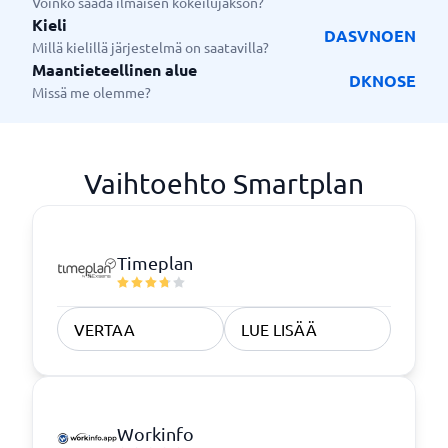
Voinko saada ilmaisen kokeilujakson?
Kieli
DA
SV
NO
EN
Millä kielillä järjestelmä on saatavilla?
Maantieteellinen alue
DK
NO
SE
Missä me olemme?
Vaihtoehto Smartplan
Timeplan
VERTAA
LUE LISÄÄ
Workinfo