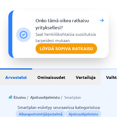
Onko tämä oikea ratkaisu
yrityksellesi?
Saat henkilökohtaisia suosituksia
tarpeidesi mukaan.
LÖYDÄ SOPIVA RATKAISU
Arvostelut
Ominaisuudet
Vertailuja
Vaih
Etusivu
/
Ajoitusohjelmisto
/
Smartplan
Smartplan esiintyy seuraavissa kategorioissa
Aikaraportointijärjestelmä
Ajoitusohjelmisto