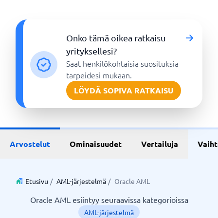
Onko tämä oikea ratkaisu
yrityksellesi?
Saat henkilökohtaisia suosituksia
tarpeidesi mukaan.
LÖYDÄ SOPIVA RATKAISU
Arvostelut
Ominaisuudet
Vertailuja
Vaih
Etusivu
/
AML-järjestelmä
/
Oracle AML
Oracle AML esiintyy seuraavissa kategorioissa
AML-järjestelmä