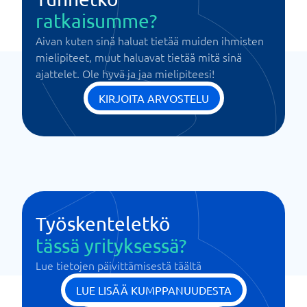
ratkaisumme?
Aivan kuten sinä haluat tietää muiden ihmisten
mielipiteet, muut haluavat tietää mitä sinä
ajattelet. Ole hyvä ja jaa mielipiteesi!
KIRJOITA ARVOSTELU
Työskenteletkö
tässä yrityksessä?
Lue tietojen päivittämisestä täältä
LUE LISÄÄ KUMPPANUUDESTA