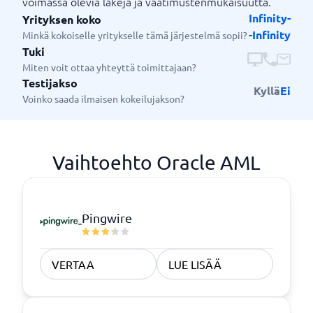
voimassa olevia lakeja ja vaatimustenmukaisuutta.
Infinity-
Yrityksen koko
-Infinity
Minkä kokoiselle yritykselle tämä järjestelmä sopii?
Tuki
Miten voit ottaa yhteyttä toimittajaan?
Testijakso
Kyllä
Ei
Voinko saada ilmaisen kokeilujakson?
Vaihtoehto Oracle AML
Pingwire
VERTAA
LUE LISÄÄ