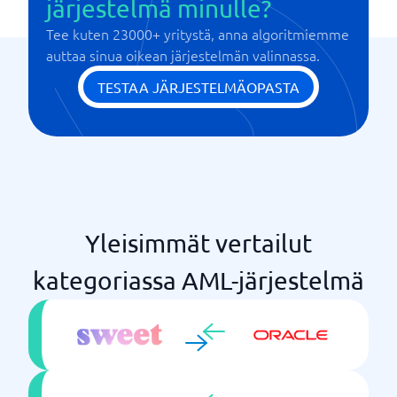
järjestelmä minulle?
Tee kuten 23000+ yritystä, anna algoritmiemme
auttaa sinua oikean järjestelmän valinnassa.
TESTAA JÄRJESTELMÄOPASTA
Yleisimmät vertailut
kategoriassa AML-järjestelmä