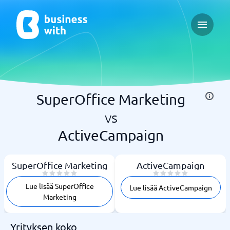
Open ma
SuperOffice Marketing
vs
ActiveCampaign
SuperOffice Marketing
ActiveCampaign
Lue lisää SuperOffice
Lue lisää ActiveCampaign
Marketing
Yrityksen koko