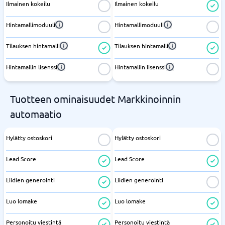
Ilmainen kokeilu
Ilmainen kokeilu
Hintamallimoduuli
Hintamallimoduuli
Tilauksen hintamalli
Tilauksen hintamalli
Hintamallin lisenssi
Hintamallin lisenssi
Tuotteen ominaisuudet Markkinoinnin
automaatio
Hylätty ostoskori
Hylätty ostoskori
Lead Score
Lead Score
Liidien generointi
Liidien generointi
Luo lomake
Luo lomake
Personoitu viestintä
Personoitu viestintä