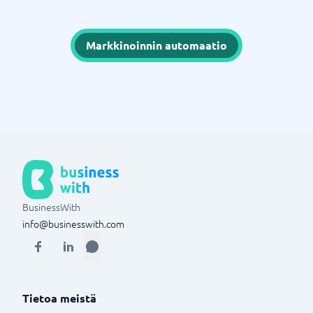
Markkinoinnin automaatio
BusinessWith
info@businesswith.com
Tietoa meistä