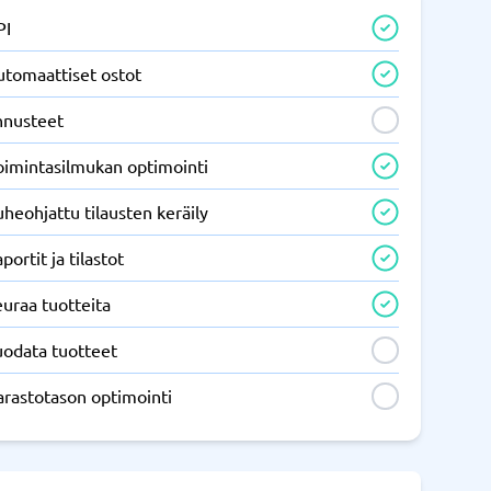
PI
utomaattiset ostot
nnusteet
oimintasilmukan optimointi
heohjattu tilausten keräily
portit ja tilastot
uraa tuotteita
uodata tuotteet
arastotason optimointi