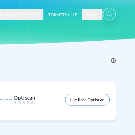
ELMÄKATEGORIAT
TOIMITTAJILLE
LISÄÄ
Kassajärjestelmä
Kassajärjestelmä
t
Kassajärjestelmäkauppa
Kassajärjestelmän ravintola
POS-järjestelmä
Optiscan
Lue lisää Optiscan