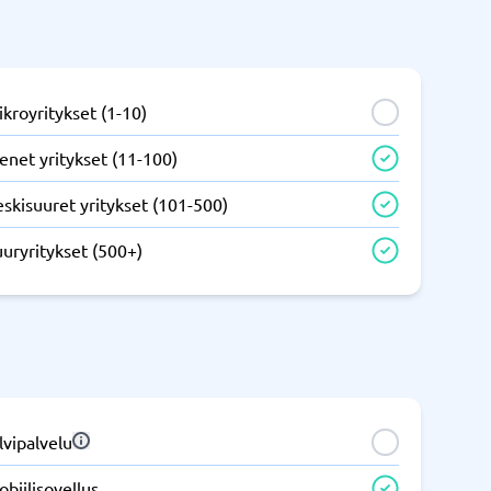
IT ja infrastruktuuri
tem
Remote desktop system
kroyritykset (1-10)
enet yritykset (11-100)
skisuuret yritykset (101-500)
uryritykset (500+)
Puhelinvaihde ja yrityspuhelut
m
Puhelimen vaihto
Auto dialer
IP-puhelin
lvipalvelu
Näytä kaikki kategoriat
→
biilisovellus