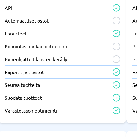
API
A
Automaattiset ostot
A
Ennusteet
E
Poimintasilmukan optimointi
P
Puheohjattu tilausten keräily
Pu
Raportit ja tilastot
Ra
Seuraa tuotteita
Se
Suodata tuotteet
S
Varastotason optimointi
V