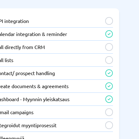
I integration
alendar integration & reminder
ll directly from CRM
ll lists
ontact/ prospect handling
reate documents & agreements
ashboard - Myynnin yleiskatsaus
-mail campaigns
tegroidut myyntiprosessit
älleenmyyjä