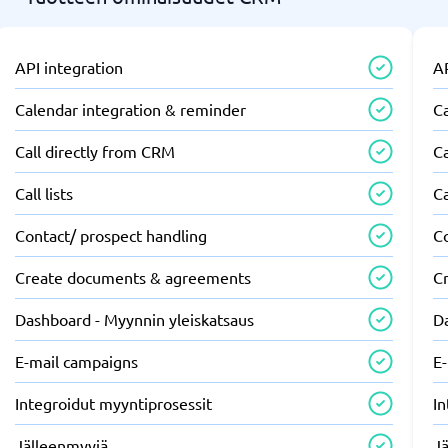
API integration
AP
Calendar integration & reminder
C
Call directly from CRM
Ca
Call lists
Ca
Contact/ prospect handling
C
Create documents & agreements
C
Dashboard - Myynnin yleiskatsaus
D
E-mail campaigns
E
Integroidut myyntiprosessit
In
Jälleenmyyjä
J