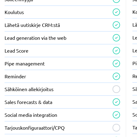
K
Koulutus
Lä
Lähetä uutiskirje CRM:stä
L
Lead generation via the web
L
Lead Score
P
Pipe management
R
Reminder
Sä
Sähköinen allekirjoitus
Sa
Sales forecasts & data
So
Social media integration
T
Tarjouskonfiguraattori/CPQ