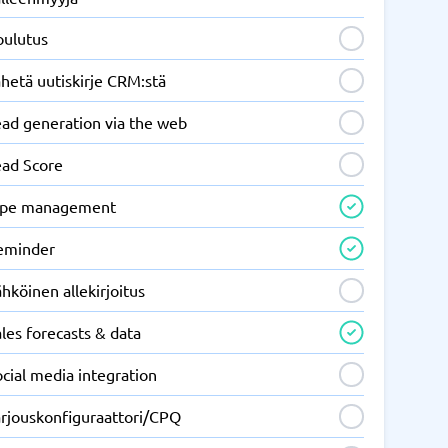
oulutus
hetä uutiskirje CRM:stä
ead generation via the web
ead Score
ipe management
eminder
hköinen allekirjoitus
les forecasts & data
cial media integration
arjouskonfiguraattori/CPQ