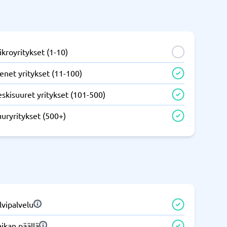
IT ja infrastruktuuri
tem
Remote desktop system
kroyritykset (1-10)
enet yritykset (11-100)
skisuuret yritykset (101-500)
uryritykset (500+)
Puhelinvaihde ja yrityspuhelut
m
Puhelimen vaihto
Auto dialer
IP-puhelin
lvipalvelu
Näytä kaikki kategoriat
→
ikan päällä