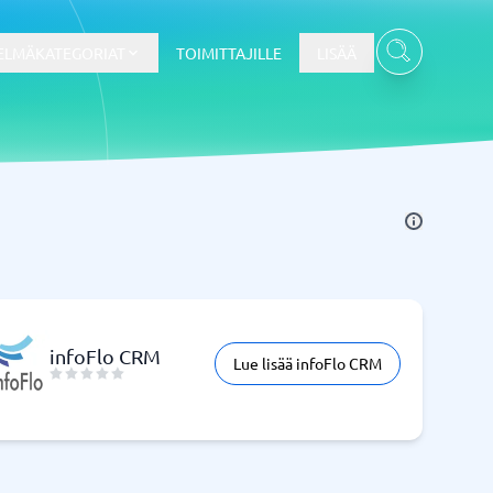
ELMÄKATEGORIAT
TOIMITTAJILLE
LISÄÄ
Kassajärjestelmä
Kassajärjestelmä
t
Kassajärjestelmäkauppa
Kassajärjestelmän ravintola
POS-järjestelmä
infoFlo CRM
Lue lisää infoFlo CRM