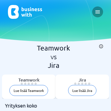
Open ma
Teamwork
vs
Jira
Teamwork
Jira
Lue lisää Teamwork
Lue lisää Jira
Yrityksen koko