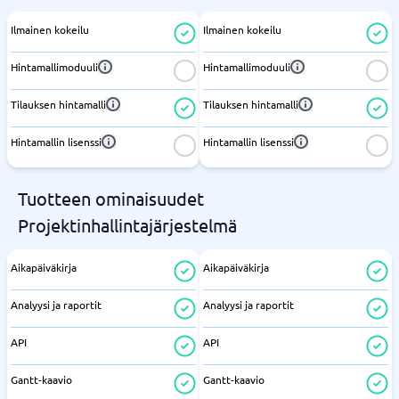
Ilmainen kokeilu
Ilmainen kokeilu
Hintamallimoduuli
Hintamallimoduuli
Tilauksen hintamalli
Tilauksen hintamalli
Hintamallin lisenssi
Hintamallin lisenssi
Tuotteen ominaisuudet
Projektinhallintajärjestelmä
Aikapäiväkirja
Aikapäiväkirja
Analyysi ja raportit
Analyysi ja raportit
API
API
Gantt-kaavio
Gantt-kaavio