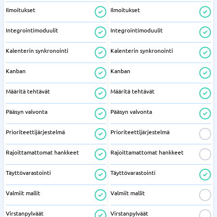
Ilmoitukset
Ilmoitukset
Integrointimoduulit
Integrointimoduulit
Kalenterin synkronointi
Kalenterin synkronointi
Kanban
Kanban
Määritä tehtävät
Määritä tehtävät
Pääsyn valvonta
Pääsyn valvonta
Prioriteettijärjestelmä
Prioriteettijärjestelmä
Rajoittamattomat hankkeet
Rajoittamattomat hankkeet
Täyttövarastointi
Täyttövarastointi
Valmiit mallit
Valmiit mallit
Virstanpylväät
Virstanpylväät