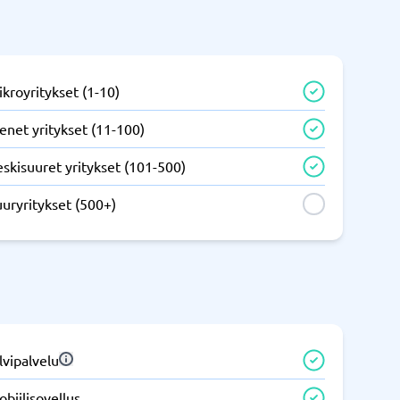
IT ja infrastruktuuri
tem
Remote desktop system
kroyritykset (1-10)
enet yritykset (11-100)
skisuuret yritykset (101-500)
uryritykset (500+)
Puhelinvaihde ja yrityspuhelut
m
Puhelimen vaihto
Auto dialer
IP-puhelin
lvipalvelu
Näytä kaikki kategoriat
→
biilisovellus