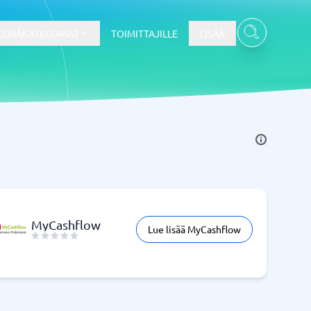
ELMÄKATEGORIAT
TOIMITTAJILLE
LISÄÄ
Kassajärjestelmä
Kassajärjestelmä
t
Kassajärjestelmäkauppa
Kassajärjestelmän ravintola
POS-järjestelmä
MyCashflow
Lue lisää MyCashflow