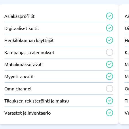
Asiakasprofiilit
As
Digitaaliset kuitit
Di
Henkilökunnan käyttäjät
H
Kampanjat ja alennukset
K
Mobiilimaksutavat
M
Myyntiraportit
M
Omnichannel
O
Tilauksen rekisteröinti ja maksu
Ti
Varastot ja inventaario
Va