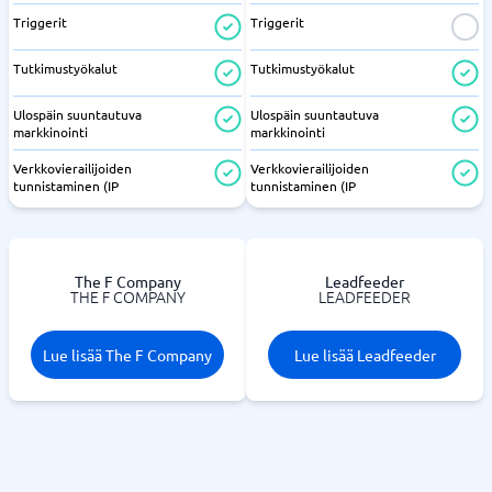
Triggerit
Triggerit
Tutkimustyökalut
Tutkimustyökalut
Ulospäin suuntautuva
Ulospäin suuntautuva
markkinointi
markkinointi
Verkkovierailijoiden
Verkkovierailijoiden
tunnistaminen (IP
tunnistaminen (IP
The F Company
Leadfeeder
THE F COMPANY
LEADFEEDER
Lue lisää The F Company
Lue lisää Leadfeeder