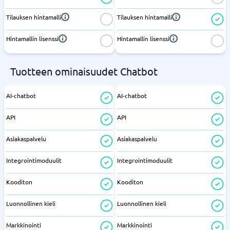
Tilauksen hintamalli
Tilauksen hintamalli
Hintamallin lisenssi
Hintamallin lisenssi
Tuotteen ominaisuudet Chatbot
AI-chatbot
AI-chatbot
API
API
Asiakaspalvelu
Asiakaspalvelu
Integrointimoduulit
Integrointimoduulit
Kooditon
Kooditon
Luonnollinen kieli
Luonnollinen kieli
Markkinointi
Markkinointi