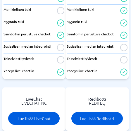
Monikielinen tuki
Monikielinen tuki
Myynnin tuki
Myynnin tuki
Sääntöihin perustuva chatbot
Sääntöihin perustuva chatbot
Sosiaalisen median integrointi
Sosiaalisen median integrointi
Tekstiviestit/viestit
Tekstiviestit/viestit
Yhteys live-chattiin
Yhteys live-chattiin
LiveChat
Redibotti
LIVECHAT INC
REDITEQ
Lue lisää LiveChat
Lue lisää Redibotti