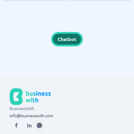
Chatbot
BusinessWith
info@businesswith.com