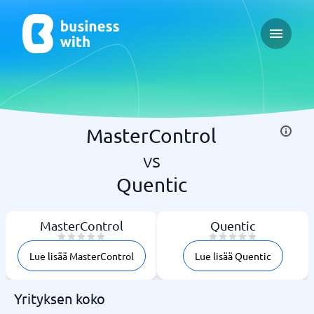
Open ma
MasterControl
vs
Quentic
MasterControl
Quentic
Lue lisää MasterControl
Lue lisää Quentic
Yrityksen koko