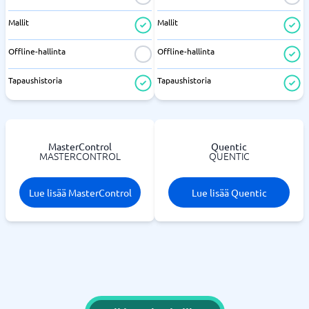
Mallit
Mallit
Offline-hallinta
Offline-hallinta
Tapaushistoria
Tapaushistoria
MasterControl
Quentic
MASTERCONTROL
QUENTIC
Lue lisää MasterControl
Lue lisää Quentic