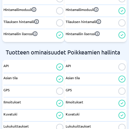
Hintamallimoduuli
Hintamallimoduuli
Tilauksen hintamalli
Tilauksen hintamalli
Hintamallin lisenssi
Hintamallin lisenssi
Tuotteen ominaisuudet Poikkeamien hallinta
API
API
Asian tila
Asian tila
GPS
GPS
Ilmoitukset
Ilmoitukset
Kuvatuki
Kuvatuki
Lukukuittaukset
Lukukuittaukset