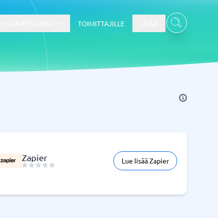
ELMÄKATEGORIAT
TOIMITTAJILLE
LISÄÄ
Kassajärjestelmä
Kassajärjestelmä
t
Kassajärjestelmäkauppa
Kassajärjestelmän ravintola
POS-järjestelmä
Zapier
Lue lisää Zapier