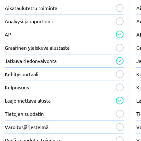
Aikataulutettu toiminta
Ai
Analyysi ja raportointi
An
API
A
Graafinen yleiskuva alustasta
Gr
Jatkuva tiedonvalvonta
J
Kehitysportaali
Ke
Kelpoisuus
K
Laajennettava alusta
La
Tietojen suodatin
Ti
Varoitusjärjestelmä
Va
Vedä ja pudota -toiminto
V