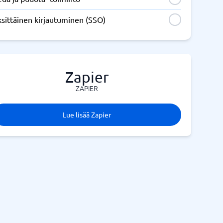
sittäinen kirjautuminen (SSO)
Zapier
ZAPIER
Lue lisää Zapier