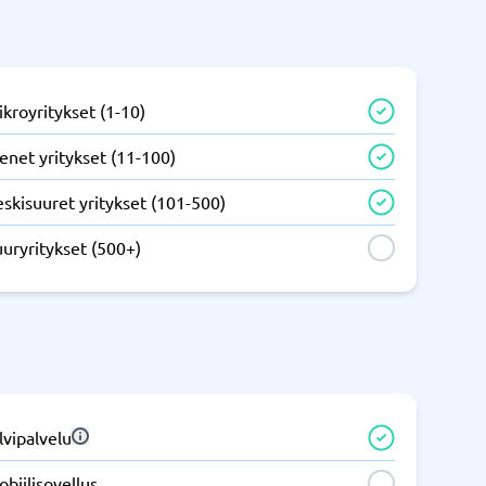
IT ja infrastruktuuri
tem
Remote desktop system
kroyritykset (1-10)
enet yritykset (11-100)
skisuuret yritykset (101-500)
uryritykset (500+)
Puhelinvaihde ja yrityspuhelut
m
Puhelimen vaihto
Auto dialer
IP-puhelin
lvipalvelu
Näytä kaikki kategoriat
→
biilisovellus