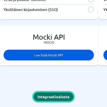
Yksittäinen kirjautuminen (SSO)
Yk
Mocki API
MOCKI
Lue lisää Mocki API
Integraatioalusta