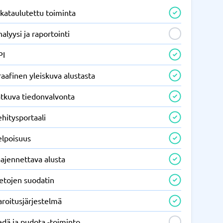
kataulutettu toiminta
alyysi ja raportointi
PI
aafinen yleiskuva alustasta
atkuva tiedonvalvonta
hitysportaali
elpoisuus
ajennettava alusta
etojen suodatin
roitusjärjestelmä
edä ja pudota -toiminto