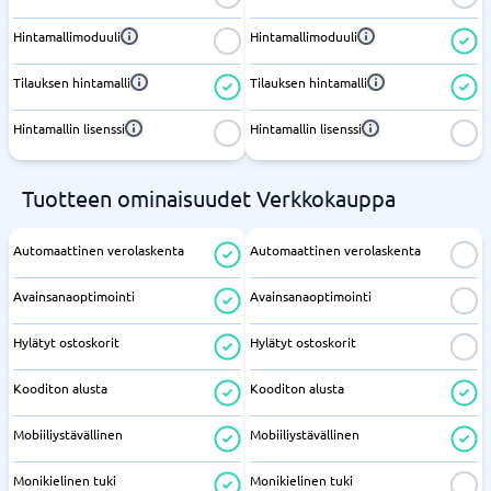
Hintamallimoduuli
Hintamallimoduuli
Tilauksen hintamalli
Tilauksen hintamalli
Hintamallin lisenssi
Hintamallin lisenssi
Tuotteen ominaisuudet Verkkokauppa
Automaattinen verolaskenta
Automaattinen verolaskenta
Avainsanaoptimointi
Avainsanaoptimointi
Hylätyt ostoskorit
Hylätyt ostoskorit
Kooditon alusta
Kooditon alusta
Mobiiliystävällinen
Mobiiliystävällinen
Monikielinen tuki
Monikielinen tuki