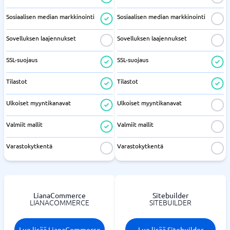
Sosiaalisen median markkinointi
Sosiaalisen median markkinointi
Sovelluksen laajennukset
Sovelluksen laajennukset
SSL-suojaus
SSL-suojaus
Tilastot
Tilastot
Ulkoiset myyntikanavat
Ulkoiset myyntikanavat
Valmiit mallit
Valmiit mallit
Varastokytkentä
Varastokytkentä
LianaCommerce
Sitebuilder
LIANACOMMERCE
SITEBUILDER
Lue lisää LianaCommerce
Lue lisää Sitebuilder