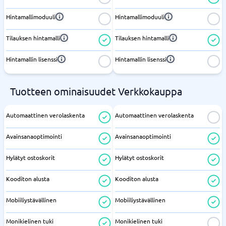
Hintamallimoduuli
Hintamallimoduuli
Tilauksen hintamalli
Tilauksen hintamalli
Hintamallin lisenssi
Hintamallin lisenssi
Tuotteen ominaisuudet Verkkokauppa
Automaattinen verolaskenta
Automaattinen verolaskenta
Avainsanaoptimointi
Avainsanaoptimointi
Hylätyt ostoskorit
Hylätyt ostoskorit
Kooditon alusta
Kooditon alusta
Mobiiliystävällinen
Mobiiliystävällinen
Monikielinen tuki
Monikielinen tuki