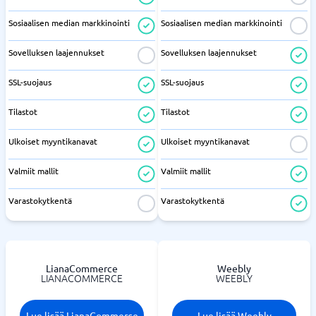
Sosiaalisen median markkinointi
Sosiaalisen median markkinointi
Sovelluksen laajennukset
Sovelluksen laajennukset
SSL-suojaus
SSL-suojaus
Tilastot
Tilastot
Ulkoiset myyntikanavat
Ulkoiset myyntikanavat
Valmiit mallit
Valmiit mallit
Varastokytkentä
Varastokytkentä
LianaCommerce
Weebly
LIANACOMMERCE
WEEBLY
Lue lisää LianaCommerce
Lue lisää Weebly