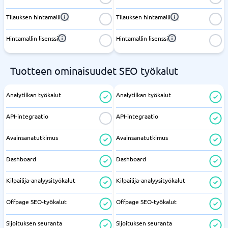
Tilauksen hintamalli
Tilauksen hintamalli
Hintamallin lisenssi
Hintamallin lisenssi
Tuotteen ominaisuudet SEO työkalut
Analytiikan työkalut
Analytiikan työkalut
API-integraatio
API-integraatio
Avainsanatutkimus
Avainsanatutkimus
Dashboard
Dashboard
Kilpailija-analyysityökalut
Kilpailija-analyysityökalut
Offpage SEO-työkalut
Offpage SEO-työkalut
Sijoituksen seuranta
Sijoituksen seuranta