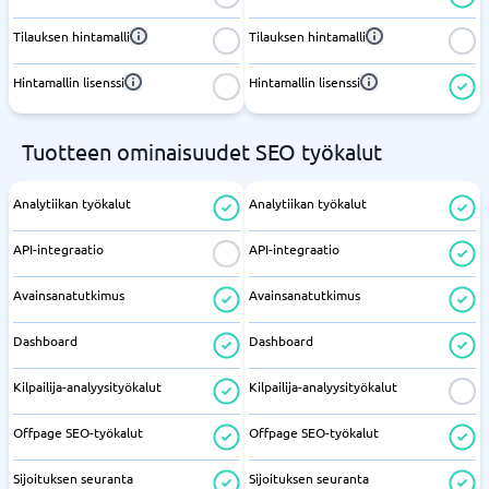
Tilauksen hintamalli
Tilauksen hintamalli
Hintamallin lisenssi
Hintamallin lisenssi
Tuotteen ominaisuudet SEO työkalut
Analytiikan työkalut
Analytiikan työkalut
API-integraatio
API-integraatio
Avainsanatutkimus
Avainsanatutkimus
Dashboard
Dashboard
Kilpailija-analyysityökalut
Kilpailija-analyysityökalut
Offpage SEO-työkalut
Offpage SEO-työkalut
Sijoituksen seuranta
Sijoituksen seuranta