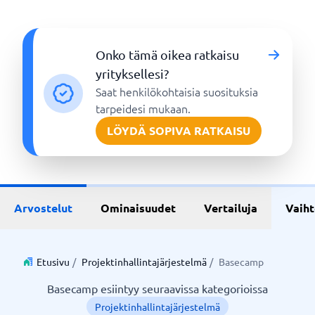
Onko tämä oikea ratkaisu
yrityksellesi?
Saat henkilökohtaisia suosituksia
tarpeidesi mukaan.
LÖYDÄ SOPIVA RATKAISU
Arvostelut
Ominaisuudet
Vertailuja
Vaih
Etusivu
/
Projektinhallintajärjestelmä
/
Basecamp
Basecamp esiintyy seuraavissa kategorioissa
Projektinhallintajärjestelmä