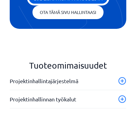
OTA TÄMÄ SIVU HALLINTAASI
Tuoteomimaisuudet
Projektinhallintajärjestelmä
Aikapäiväkirja
Projektinhallinnan työkalut
Analyysi ja raportit
API
Aikataulutus
Gantt-kaavio
Asiakirjojen hallinta
Ilmoitukset
Asiakkaan pääsy projektin tilaan