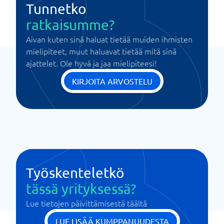
Tunnetko
ratkaisumme?
Aivan kuten sinä haluat tietää muiden ihmisten
mielipiteet, muut haluavat tietää mitä sinä
ajattelet. Ole hyvä ja jaa mielipiteesi!
KIRJOITA ARVOSTELU
Työskenteletkö
tässä yrityksessä?
Lue tietojen päivittämisestä täältä
LUE LISÄÄ KUMPPANUUDESTA