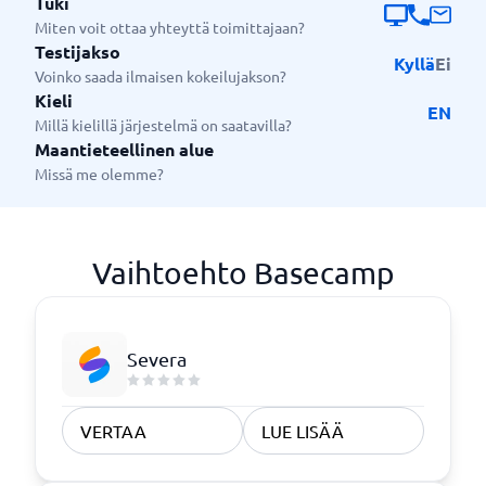
Tuki
Miten voit ottaa yhteyttä toimittajaan?
Testijakso
Kyllä
Ei
Voinko saada ilmaisen kokeilujakson?
Kieli
EN
Millä kielillä järjestelmä on saatavilla?
Maantieteellinen alue
Missä me olemme?
Vaihtoehto Basecamp
Severa
VERTAA
LUE LISÄÄ