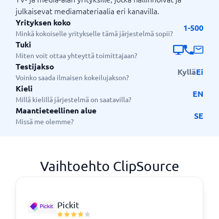
julkaisevat mediamateriaalia eri kanavilla.
Yrityksen koko
1-500
Minkä kokoiselle yritykselle tämä järjestelmä sopii?
Tuki
Miten voit ottaa yhteyttä toimittajaan?
Testijakso
Kyllä
Ei
Voinko saada ilmaisen kokeilujakson?
Kieli
EN
Millä kielillä järjestelmä on saatavilla?
Maantieteellinen alue
SE
Missä me olemme?
Vaihtoehto ClipSource
Pickit