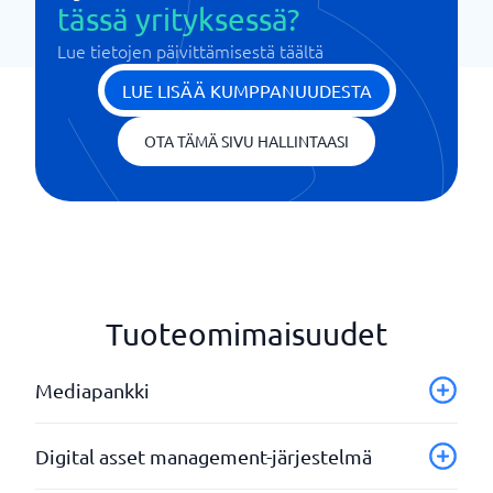
tässä yrityksessä?
Lue tietojen päivittämisestä täältä
LUE LISÄÄ KUMPPANUUDESTA
OTA TÄMÄ SIVU HALLINTAASI
Tuoteomimaisuudet
Mediapankki
Automaattinen metatietojen hallinta
Digital asset management-järjestelmä
Integrointimahdollisuudet