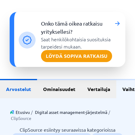
Onko tämä oikea ratkaisu
yrityksellesi?
Saat henkilökohtaisia suosituksia
tarpeidesi mukaan.
LÖYDÄ SOPIVA RATKAISU
Arvostelut
Ominaisuudet
Vertailuja
Vaih
Etusivu
/
Digital asset management-järjestelmä
/
ClipSource
ClipSource esiintyy seuraavissa kategorioissa