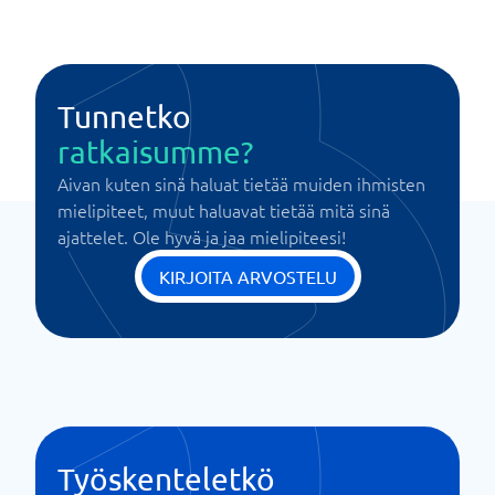
Tunnetko
ratkaisumme?
Aivan kuten sinä haluat tietää muiden ihmisten
mielipiteet, muut haluavat tietää mitä sinä
ajattelet. Ole hyvä ja jaa mielipiteesi!
KIRJOITA ARVOSTELU
Työskenteletkö