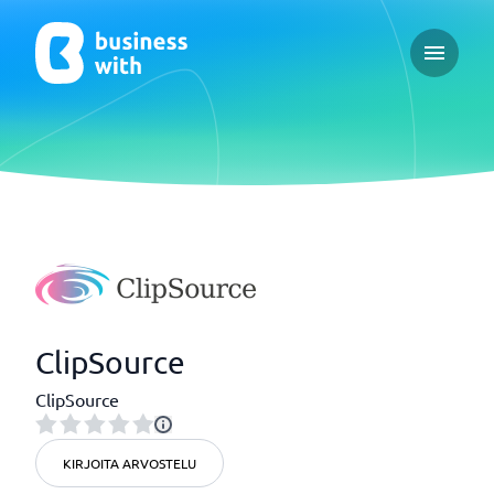
Open ma
ClipSource
ClipSource
KIRJOITA ARVOSTELU