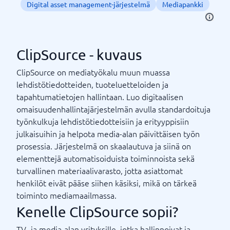
Digital asset management-järjestelmä
Mediapankki
ClipSource - kuvaus
ClipSource on mediatyökalu muun muassa
lehdistötiedotteiden, tuoteluetteloiden ja
tapahtumatietojen hallintaan. Luo digitaalisen
omaisuudenhallintajärjestelmän avulla standardoituja
työnkulkuja lehdistötiedotteisiin ja erityyppisiin
julkaisuihin ja helpota media-alan päivittäisen työn
prosessia. Järjestelmä on skaalautuva ja siinä on
elementtejä automatisoiduista toiminnoista sekä
turvallinen materiaalivarasto, jotta asiattomat
henkilöt eivät pääse siihen käsiksi, mikä on tärkeä
toiminto mediamaailmassa.
Kenelle ClipSource sopii?
TV- ja media-alan yrityksille, jotka hallinnoivat ja