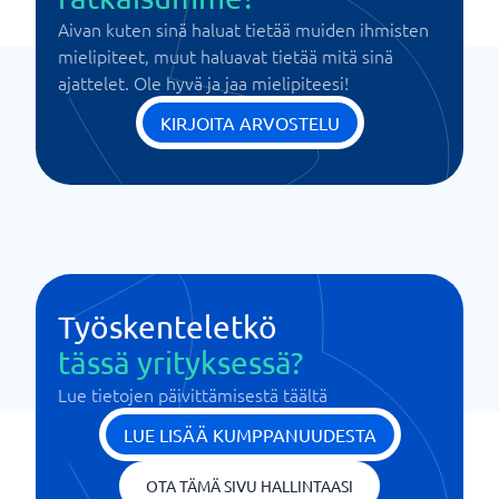
Aivan kuten sinä haluat tietää muiden ihmisten
mielipiteet, muut haluavat tietää mitä sinä
ajattelet. Ole hyvä ja jaa mielipiteesi!
KIRJOITA ARVOSTELU
Työskenteletkö
tässä yrityksessä?
Lue tietojen päivittämisestä täältä
LUE LISÄÄ KUMPPANUUDESTA
OTA TÄMÄ SIVU HALLINTAASI