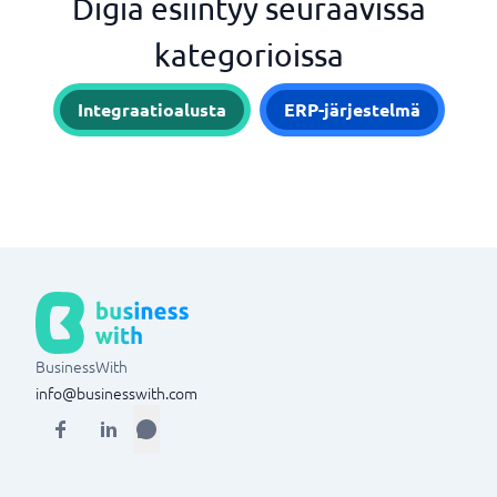
Digia esiintyy seuraavissa
kategorioissa
Integraatioalusta
ERP-järjestelmä
BusinessWith
info@businesswith.com