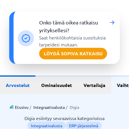
Onko tämä oikea ratkaisu
yrityksellesi?
Saat henkilökohtaisia suosituksia
tarpeidesi mukaan.
LÖYDÄ SOPIVA RATKAISU
Arvostelut
Ominaisuudet
Vertailuja
Vaih
Etusivu
/
Integraatioalusta
/
Digia
Digia esiintyy seuraavissa kategorioissa
Integraatioalusta
ERP-järjestelmä