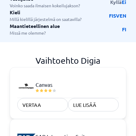
Kyllä
Ei
Voinko saada ilmaisen kokeilujakson?
Kieli
FI
SV
EN
Millä kielillä järjestelmä on saatavilla?
Maantieteellinen alue
FI
Missä me olemme?
Vaihtoehto Digia
Canvas
VERTAA
LUE LISÄÄ