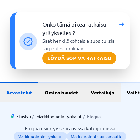
Onko tämä oikea ratkaisu
yrityksellesi?
Saat henkilökohtaisia suosituksia
tarpeidesi mukaan.
LÖYDÄ SOPIVA RATKAISU
Arvostelut
Ominaisuudet
Vertailuja
Vaih
Etusivu
/
Markkinoinnin työkalut
/
Eloqua
Eloqua esiintyy seuraavissa kategorioissa
Markkinoinnin työkalut
Markkinoinnin automaatio