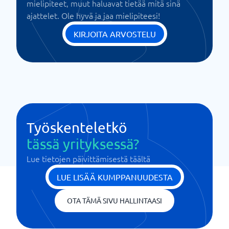
mielipiteet, muut haluavat tietää mitä sinä
ajattelet. Ole hyvä ja jaa mielipiteesi!
KIRJOITA ARVOSTELU
Työskenteletkö
tässä yrityksessä?
Lue tietojen päivittämisestä täältä
LUE LISÄÄ KUMPPANUUDESTA
OTA TÄMÄ SIVU HALLINTAASI