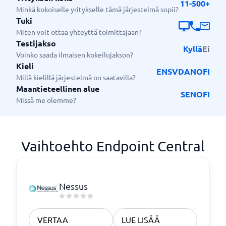
11-500+
Minkä kokoiselle yritykselle tämä järjestelmä sopii?
Tuki
Miten voit ottaa yhteyttä toimittajaan?
Testijakso
Kyllä
Ei
Voinko saada ilmaisen kokeilujakson?
Kieli
EN
SV
DA
NO
FI
Millä kielillä järjestelmä on saatavilla?
Maantieteellinen alue
SE
NO
FI
Missä me olemme?
Vaihtoehto Endpoint Central
Nessus
VERTAA
LUE LISÄÄ