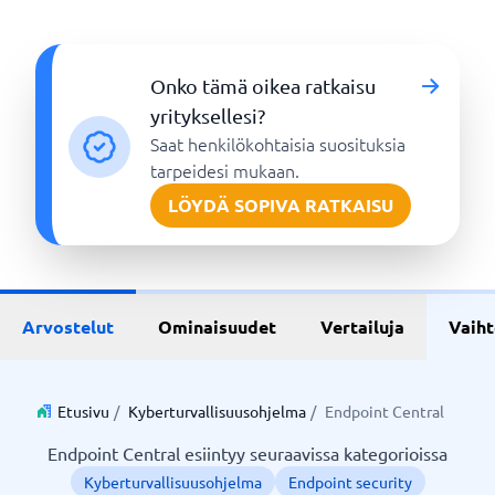
Onko tämä oikea ratkaisu
yrityksellesi?
Saat henkilökohtaisia suosituksia
tarpeidesi mukaan.
LÖYDÄ SOPIVA RATKAISU
Arvostelut
Ominaisuudet
Vertailuja
Vaih
Etusivu
/
Kyberturvallisuusohjelma
/
Endpoint Central
Endpoint Central esiintyy seuraavissa kategorioissa
Kyberturvallisuusohjelma
Endpoint security