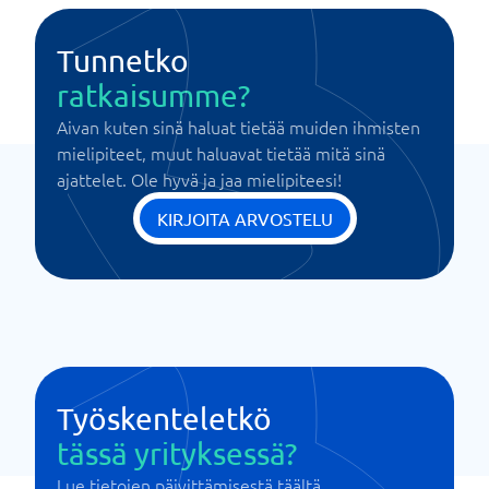
Tunnetko
ratkaisumme?
Aivan kuten sinä haluat tietää muiden ihmisten
mielipiteet, muut haluavat tietää mitä sinä
ajattelet. Ole hyvä ja jaa mielipiteesi!
KIRJOITA ARVOSTELU
Työskenteletkö
tässä yrityksessä?
Lue tietojen päivittämisestä täältä