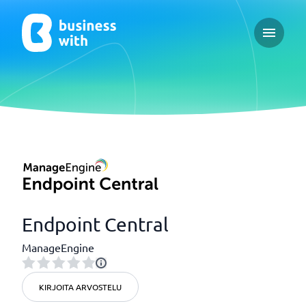
Open ma
Endpoint Central
ManageEngine
KIRJOITA ARVOSTELU