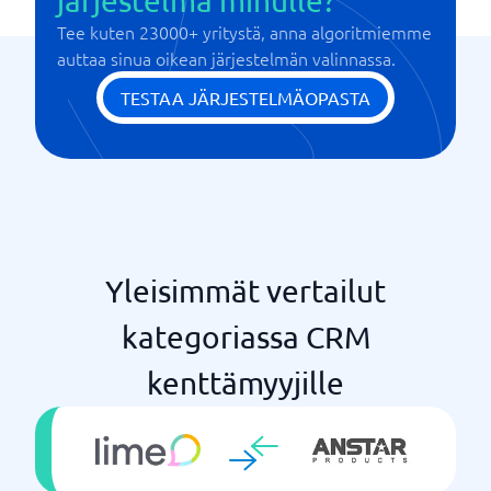
järjestelmä minulle?
Tee kuten 23000+ yritystä, anna algoritmiemme
auttaa sinua oikean järjestelmän valinnassa.
TESTAA JÄRJESTELMÄOPASTA
Yleisimmät vertailut
kategoriassa CRM
kenttämyyjille