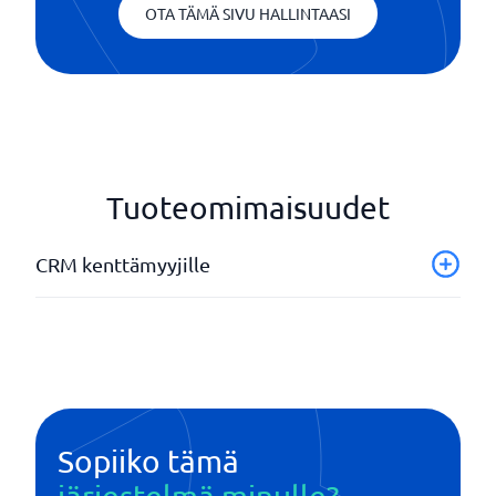
OTA TÄMÄ SIVU HALLINTAASI
Tuoteomimaisuudet
CRM kenttämyyjille
Alueiden hallinta
Asianhallinta
Hallitse liidejä
Vuorovaikutuksen seuranta
Sopiiko tämä