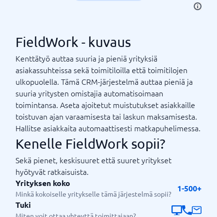
FieldWork - kuvaus
Kenttätyö auttaa suuria ja pieniä yrityksiä
asiakassuhteissa sekä toimitiloilla että toimitilojen
ulkopuolella. Tämä CRM-järjestelmä auttaa pieniä ja
suuria yritysten omistajia automatisoimaan
toimintansa. Aseta ajoitetut muistutukset asiakkaille
toistuvan ajan varaamisesta tai laskun maksamisesta.
Hallitse asiakkaita automaattisesti matkapuhelimessa.
Kenelle FieldWork sopii?
Sekä pienet, keskisuuret että suuret yritykset
hyötyvät ratkaisuista.
Yrityksen koko
1-500+
Minkä kokoiselle yritykselle tämä järjestelmä sopii?
Tuki
Miten voit ottaa yhteyttä toimittajaan?