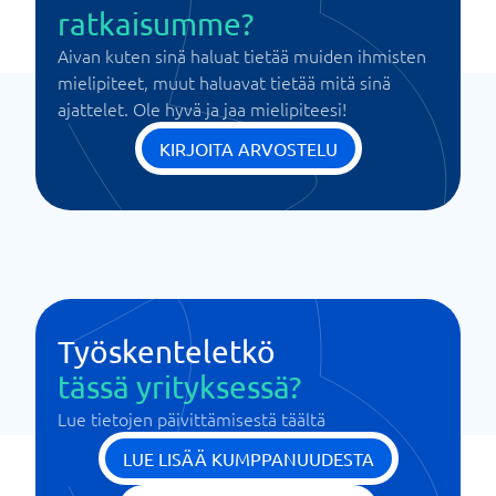
ratkaisumme?
Aivan kuten sinä haluat tietää muiden ihmisten
mielipiteet, muut haluavat tietää mitä sinä
ajattelet. Ole hyvä ja jaa mielipiteesi!
KIRJOITA ARVOSTELU
Työskenteletkö
tässä yrityksessä?
Lue tietojen päivittämisestä täältä
LUE LISÄÄ KUMPPANUUDESTA