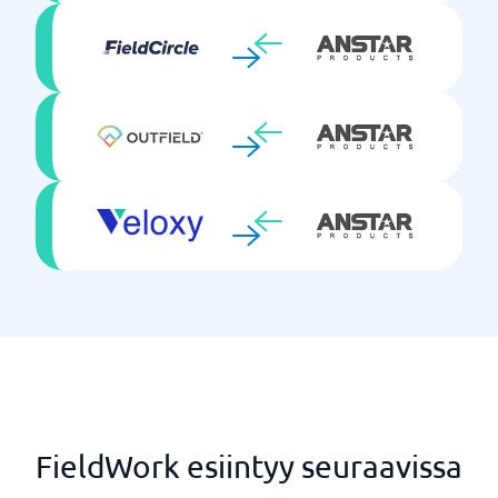
FieldWork esiintyy seuraavissa