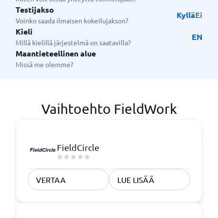
Testijakso
Kyllä
Ei
Voinko saada ilmaisen kokeilujakson?
Kieli
EN
Millä kielillä järjestelmä on saatavilla?
Maantieteellinen alue
Missä me olemme?
Vaihtoehto FieldWork
FieldCircle
VERTAA
LUE LISÄÄ