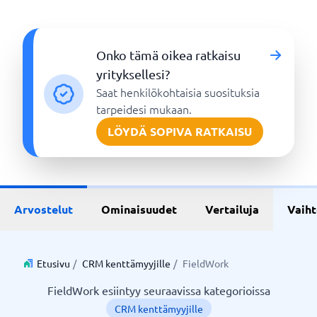
Onko tämä oikea ratkaisu
yrityksellesi?
Saat henkilökohtaisia suosituksia
tarpeidesi mukaan.
LÖYDÄ SOPIVA RATKAISU
Arvostelut
Ominaisuudet
Vertailuja
Vaih
Etusivu
/
CRM kenttämyyjille
/
FieldWork
FieldWork esiintyy seuraavissa kategorioissa
CRM kenttämyyjille