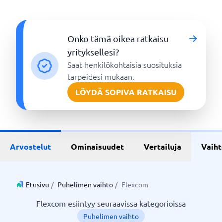
Onko tämä oikea ratkaisu
yrityksellesi?
Saat henkilökohtaisia suosituksia
tarpeidesi mukaan.
LÖYDÄ SOPIVA RATKAISU
Arvostelut
Ominaisuudet
Vertailuja
Vaih
Etusivu
/
Puhelimen vaihto
/
Flexcom
Flexcom esiintyy seuraavissa kategorioissa
Puhelimen vaihto