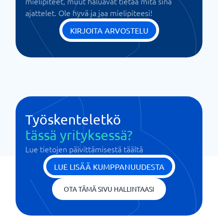
mielipiteet, muut haluavat tietää mitä sinä
ajattelet. Ole hyvä ja jaa mielipiteesi!
KIRJOITA ARVOSTELU
Työskenteletkö
tässä yrityksessä?
Lue tietojen päivittämisestä täältä
LUE LISÄÄ KUMPPANUUDESTA
OTA TÄMÄ SIVU HALLINTAASI