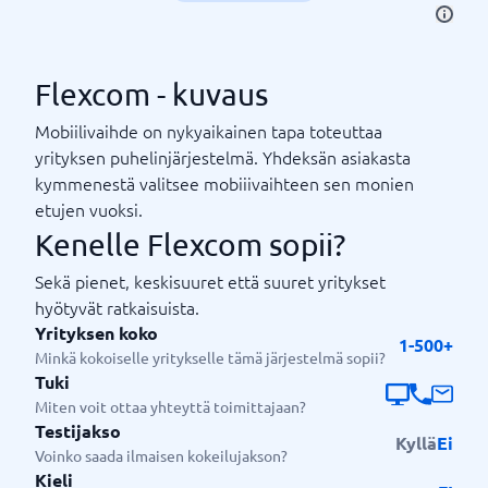
Flexcom - kuvaus
Mobiilivaihde on nykyaikainen tapa toteuttaa
yrityksen puhelinjärjestelmä. Yhdeksän asiakasta
kymmenestä valitsee mobiiivaihteen sen monien
etujen vuoksi.
Kenelle Flexcom sopii?
Sekä pienet, keskisuuret että suuret yritykset
hyötyvät ratkaisuista.
Yrityksen koko
1-500+
Minkä kokoiselle yritykselle tämä järjestelmä sopii?
Tuki
Miten voit ottaa yhteyttä toimittajaan?
Testijakso
Kyllä
Ei
Voinko saada ilmaisen kokeilujakson?
Kieli