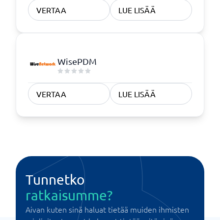
VERTAA
LUE LISÄÄ
WisePDM
VERTAA
LUE LISÄÄ
Tunnetko
ratkaisumme?
Aivan kuten sinä haluat tietää muiden ihmisten