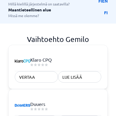
FI
EN
Millä kielillä järjestelmä on saatavilla?
Maantieteellinen alue
FI
Missä me olemme?
Vaihtoehto Gemilo
Klaro CPQ
VERTAA
LUE LISÄÄ
Duuers