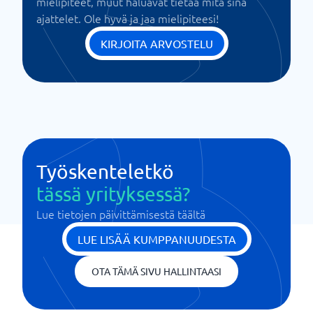
mielipiteet, muut haluavat tietää mitä sinä
ajattelet. Ole hyvä ja jaa mielipiteesi!
KIRJOITA ARVOSTELU
Työskenteletkö
tässä yrityksessä?
Lue tietojen päivittämisestä täältä
LUE LISÄÄ KUMPPANUUDESTA
OTA TÄMÄ SIVU HALLINTAASI