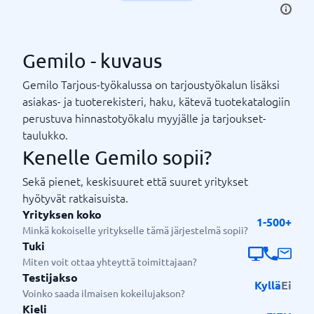
Gemilo - kuvaus
Gemilo Tarjous-työkalussa on tarjoustyökalun lisäksi
asiakas- ja tuoterekisteri, haku, kätevä tuotekatalogiin
perustuva hinnastotyökalu myyjälle ja tarjoukset-
taulukko.
Kenelle Gemilo sopii?
Sekä pienet, keskisuuret että suuret yritykset
hyötyvät ratkaisuista.
Yrityksen koko
1-500+
Minkä kokoiselle yritykselle tämä järjestelmä sopii?
Tuki
Miten voit ottaa yhteyttä toimittajaan?
Testijakso
Kyllä
Ei
Voinko saada ilmaisen kokeilujakson?
Kieli