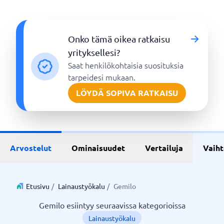
Onko tämä oikea ratkaisu
yrityksellesi?
Saat henkilökohtaisia suosituksia
tarpeidesi mukaan.
LÖYDÄ SOPIVA RATKAISU
Arvostelut
Ominaisuudet
Vertailuja
Vaih
Etusivu
/
Lainaustyökalu
/
Gemilo
Gemilo esiintyy seuraavissa kategorioissa
Lainaustyökalu