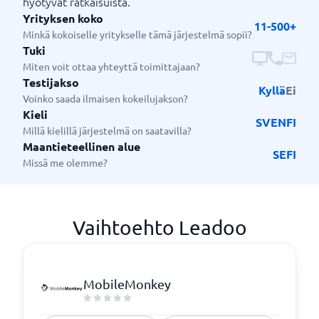
hyötyvät ratkaisuista.
Yrityksen koko
11-500+
Minkä kokoiselle yritykselle tämä järjestelmä sopii?
Tuki
Miten voit ottaa yhteyttä toimittajaan?
Testijakso
Kyllä
Ei
Voinko saada ilmaisen kokeilujakson?
Kieli
SV
EN
FI
Millä kielillä järjestelmä on saatavilla?
Maantieteellinen alue
SE
FI
Missä me olemme?
Vaihtoehto Leadoo
MobileMonkey