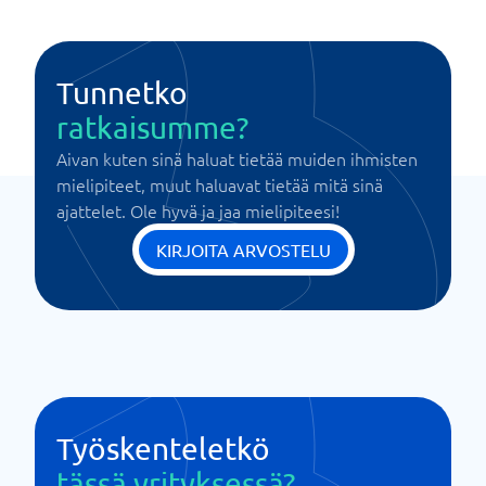
Tunnetko
ratkaisumme?
Aivan kuten sinä haluat tietää muiden ihmisten
mielipiteet, muut haluavat tietää mitä sinä
ajattelet. Ole hyvä ja jaa mielipiteesi!
KIRJOITA ARVOSTELU
Työskenteletkö
tässä yrityksessä?