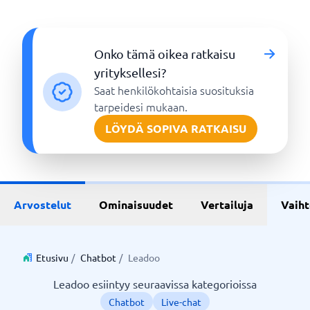
Onko tämä oikea ratkaisu
yrityksellesi?
Saat henkilökohtaisia suosituksia
tarpeidesi mukaan.
LÖYDÄ SOPIVA RATKAISU
Arvostelut
Ominaisuudet
Vertailuja
Vaih
Etusivu
/
Chatbot
/
Leadoo
Leadoo esiintyy seuraavissa kategorioissa
Chatbot
Live-chat