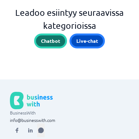
Leadoo esiintyy seuraavissa
kategorioissa
Chatbot
Live-chat
BusinessWith
info@businesswith.com