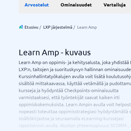
Live chat ja chatbot
Aika ja 
Arvostelut
Ominaisuudet
Vertailuja
Resurssi
Työjärje
Varausjä
Chatbot
Projektin
Live-chat
Projektin
Aikarapor
Etusivu
/
LXP järjestelmä
/
Learn Amp
Aikarapor
Ajoituso
BPM-sys
Learn Amp - kuvaus
Näytä kai
Learn Amp on oppimis- ja kehitysalusta, joka yhdistää
LXP:n, taitojen ja suorituskyvyn hallinnan ominaisuude
Liiketoimintajärjestelmä
Markkin
Kurssinhallintatyökalujen avulla voit lisätä koulutusoh
Supply chain management-system
WMS-järjestelmä
Liiketoimintajärjestelmä
Mediapan
sisältöä mittakaavassa, käyttää vetämällä ja pudottama
Talousjärjestelmä
PR-työka
kursseja ja hyödyntää Checkpoints-ominaisuutta
Varastonhallintajärjestelmä
SEO työk
varmistaaksesi, että työntekijät saavat kaiken irti
Ostojärjestelmä
Tapahtum
oppimiskokemuksista. Learn Ampin avulla voit helposti
ERP-järjestelmä
Työkaluj
nopeasti toteuttaa oppimisstrategiasi hyödyntämällä 
Integraatioalusta
sisältökirjastoa ja seuraamalla eLearning-kurssejasi
Etkö ole varma, mikä järjestelmä?
Näytä kaikki 8 →
raportoinnin avulla. Alustan yhteensopivuus SCORM-, 
Järjestelmäopas löytää oikean muutamassa minuutissa.