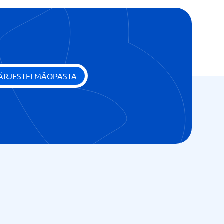
t
JÄRJESTELMÄOPASTA