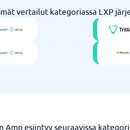
mät vertailut kategoriassa LXP jär
n Amp esiintyy seuraavissa kategori