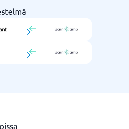
jestelmä
oissa