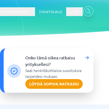
ELMÄKATEGORIAT
TOIMITTAJILLE
LISÄÄ
Kassajärjestelmä
Onko tämä oikea ratkaisu
Kassajärjestelmä
yrityksellesi?
t
Kassajärjestelmäkauppa
Saat henkilökohtaisia suosituksia
Kassajärjestelmän ravintola
tarpeidesi mukaan.
POS-järjestelmä
LÖYDÄ SOPIVA RATKAISU