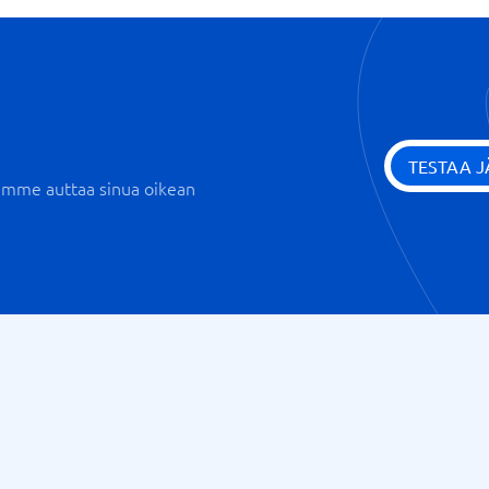
Testaus ja arviointi
Tilastot ja dashboardit
Virtuaaliset luokkahuoneet
Yksilölliset kehityssuunnitelma
TESTAA 
iemme auttaa sinua oikean