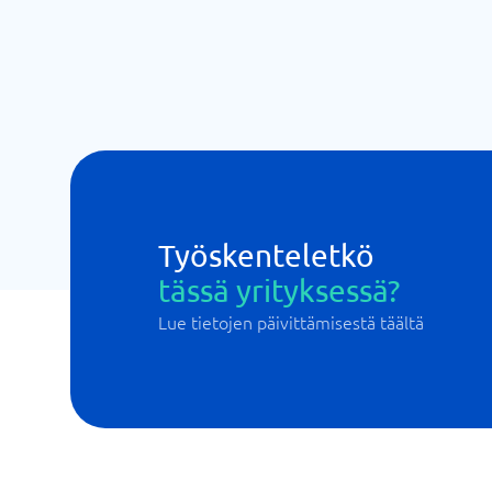
Työskenteletkö
tässä yrityksessä?
Lue tietojen päivittämisestä täältä