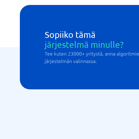
Organisaation rakenne ja hierarkia
Pelillistäminen / Gamification
Preboarding
Raportointi
Sopiiko tämä
SCORM-yhteensopiva
järjestelmä minulle?
Tee kuten 23000+ yritystä, anna algoritm
järjestelmän valinnassa.