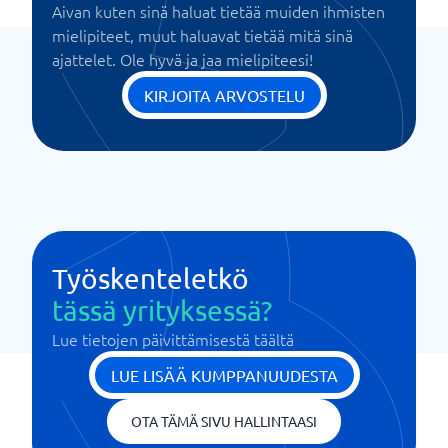
Aivan kuten sinä haluat tietää muiden ihmisten
mielipiteet, muut haluavat tietää mitä sinä
ajattelet. Ole hyvä ja jaa mielipiteesi!
KIRJOITA ARVOSTELU
Työskenteletkö
tässä yrityksessä?
Lue tietojen päivittämisestä täältä
LUE LISÄÄ KUMPPANUUDESTA
OTA TÄMÄ SIVU HALLINTAASI