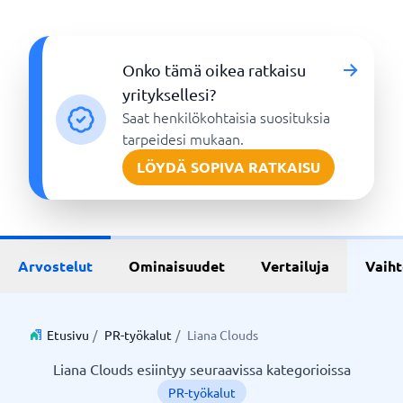
Onko tämä oikea ratkaisu
yrityksellesi?
Saat henkilökohtaisia suosituksia
tarpeidesi mukaan.
LÖYDÄ SOPIVA RATKAISU
Arvostelut
Ominaisuudet
Vertailuja
Vaih
Etusivu
/
PR-työkalut
/
Liana Clouds
Liana Clouds esiintyy seuraavissa kategorioissa
PR-työkalut