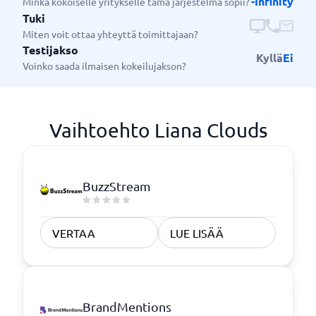
-Infinity
Minkä kokoiselle yritykselle tämä järjestelmä sopii?
Tuki
Miten voit ottaa yhteyttä toimittajaan?
Testijakso
Kyllä
Ei
Voinko saada ilmaisen kokeilujakson?
Vaihtoehto Liana Clouds
BuzzStream
VERTAA
LUE LISÄÄ
BrandMentions