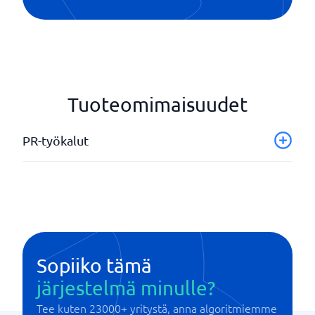
Tuoteomimaisuudet
PR-työkalut
Sopiiko tämä
järjestelmä minulle?
Tee kuten 23000+ yritystä, anna algoritmiemme