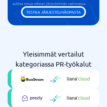
auttaa sinua oikean järjestelmän valinnassa.
TESTAA JÄRJESTELMÄOPASTA
Yleisimmät vertailut
kategoriassa PR-työkalut