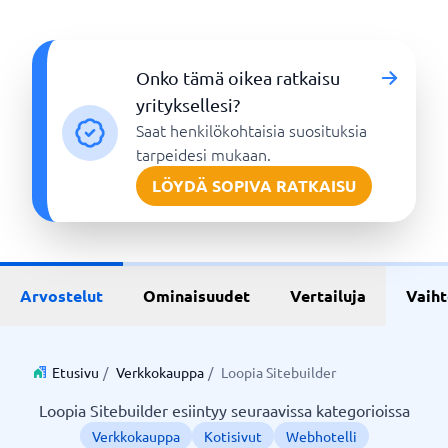
Onko tämä oikea ratkaisu
yrityksellesi?
Saat henkilökohtaisia suosituksia
tarpeidesi mukaan.
LÖYDÄ SOPIVA RATKAISU
Arvostelut
Ominaisuudet
Vertailuja
Vaih
Etusivu
/
Verkkokauppa
/
Loopia Sitebuilder
Loopia Sitebuilder esiintyy seuraavissa kategorioissa
Verkkokauppa
Kotisivut
Webhotelli