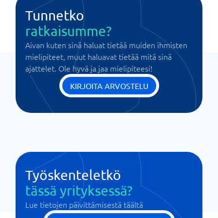
Tunnetko
ratkaisumme?
Aivan kuten sinä haluat tietää muiden ihmisten
mielipiteet, muut haluavat tietää mitä sinä
ajattelet. Ole hyvä ja jaa mielipiteesi!
KIRJOITA ARVOSTELU
Työskenteletkö
tässä yrityksessä?
Lue tietojen päivittämisestä täältä