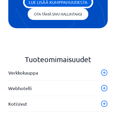
LUE LISÄÄ KUMPPANUUDESTA
OTA TÄMÄ SIVU HALLINTAASI
Tuoteomimaisuudet
Verkkokauppa
Avainsanaoptimointi
Webhotelli
Kooditon alusta
Mobiiliystävällinen
Lavastustyökalut
Kotisivut
SSL-suojaus
MySQL
Tilastot
SSH-konsoli