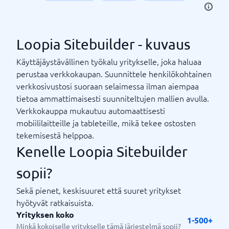
Loopia Sitebuilder - kuvaus
Käyttäjäystävällinen työkalu yritykselle, joka haluaa
perustaa verkkokaupan. Suunnittele henkilökohtainen
verkkosivustosi suoraan selaimessa ilman aiempaa
tietoa ammattimaisesti suunniteltujen mallien avulla.
Verkkokauppa mukautuu automaattisesti
mobiililaitteille ja tableteille, mikä tekee ostosten
tekemisestä helppoa.
Kenelle Loopia Sitebuilder
sopii?
Sekä pienet, keskisuuret että suuret yritykset
hyötyvät ratkaisuista.
Yrityksen koko
1-500+
Minkä kokoiselle yritykselle tämä järjestelmä sopii?