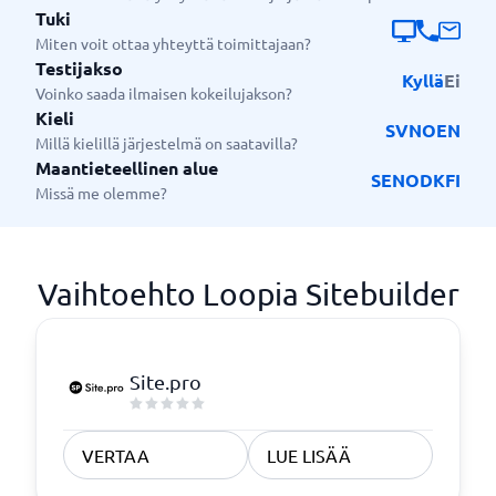
Tuki
Miten voit ottaa yhteyttä toimittajaan?
Testijakso
Kyllä
Ei
Voinko saada ilmaisen kokeilujakson?
Kieli
SV
NO
EN
Millä kielillä järjestelmä on saatavilla?
Maantieteellinen alue
SE
NO
DK
FI
Missä me olemme?
Vaihtoehto Loopia Sitebuilder
Site.pro
VERTAA
LUE LISÄÄ