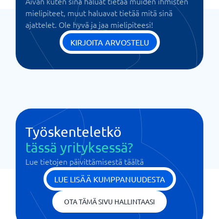
Aivan kuten sinä haluat tietää muiden ihmisten
mielipiteet, muut haluavat tietää mitä sinä
ajattelet. Ole hyvä ja jaa mielipiteesi!
KIRJOITA ARVOSTELU
Työskenteletkö
tässä yrityksessä?
Lue tietojen päivittämisestä täältä
LUE LISÄÄ KUMPPANUUDESTA
OTA TÄMÄ SIVU HALLINTAASI