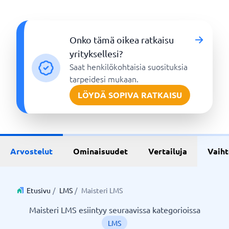
Onko tämä oikea ratkaisu
yrityksellesi?
Saat henkilökohtaisia suosituksia
tarpeidesi mukaan.
LÖYDÄ SOPIVA RATKAISU
Arvostelut
Ominaisuudet
Vertailuja
Vaih
Etusivu
/
LMS
/
Maisteri LMS
Maisteri LMS esiintyy seuraavissa kategorioissa
LMS