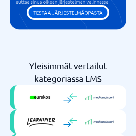
auttaa sinua oikean järjestelmän valinnassa.
Pelillistäminen / Gamification
Preboarding
TESTAA JÄRJESTELMÄOPASTA
Raportointi
SCORM-yhteensopiva
Sertifikaatit
Sosiaalinen oppiminen
SSO & integrointi
Sulautuva oppiminen
Yleisimmät vertailut
Tekijätyökalut
Testaus ja arviointi
kategoriassa LMS
Tilastot ja dashboardit
Virtuaaliset luokkahuoneet
Yksilölliset kehityssuunnitelmat