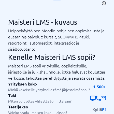
Maisteri LMS - kuvaus
Helppokäyttöinen Moodle-pohjainen oppimisalusta ja
eLearning-palvelut: kurssit, SCORM/H5P-tuki,
raportointi, automaatiot, integraatiot ja
sisältötuotanto.
Kenelle Maisteri LMS sopii?
Maisteri LMS sopii yrityksille, oppilaitoksille,
järjestöille ja julkishallinnolle, jotka haluavat kouluttaa
verkossa, tehostaa perehdytystä ja seurata osaamista.
Yrityksen koko
1-500+
Minkä kokoiselle yritykselle tämä järjestelmä sopii?
Tuki
Miten voit ottaa yhteyttä toimittajaan?
Testijakso
Kyllä
Ei
Voinko saada ilmaisen kokeilujakson?