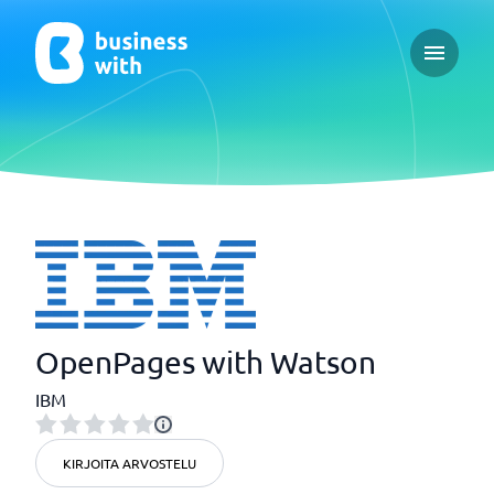
Open ma
OpenPages with Watson
IBM
KIRJOITA ARVOSTELU