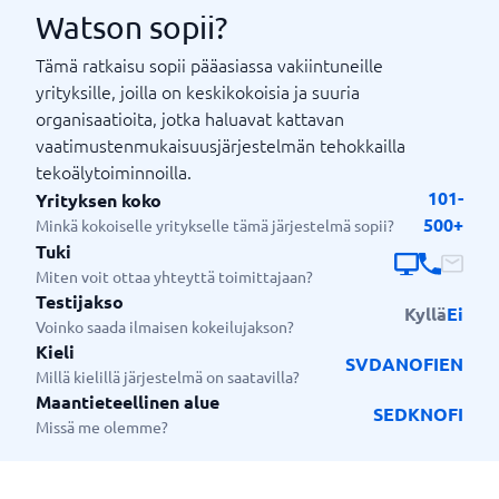
Watson sopii?
Tämä ratkaisu sopii pääasiassa vakiintuneille
yrityksille, joilla on keskikokoisia ja suuria
organisaatioita, jotka haluavat kattavan
vaatimustenmukaisuusjärjestelmän tehokkailla
tekoälytoiminnoilla.
101-
Yrityksen koko
500+
Minkä kokoiselle yritykselle tämä järjestelmä sopii?
Tuki
Miten voit ottaa yhteyttä toimittajaan?
Testijakso
Kyllä
Ei
Voinko saada ilmaisen kokeilujakson?
Kieli
SV
DA
NO
FI
EN
Millä kielillä järjestelmä on saatavilla?
Maantieteellinen alue
SE
DK
NO
FI
Missä me olemme?