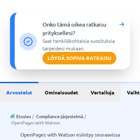
Onko tämä oikea ratkaisu
yrityksellesi?
Saat henkilökohtaisia suosituksia
tarpeidesi mukaan.
LÖYDÄ SOPIVA RATKAISU
Arvostelut
Ominaisuudet
Vertailuja
Vaih
Etusivu
/
Compliance-järjestelmä
/
OpenPages with Watson
OpenPages with Watson esiintyy seuraavissa