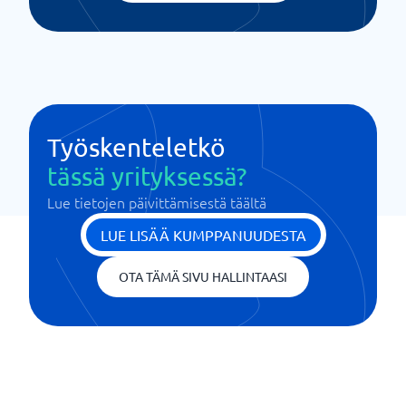
Työskenteletkö
tässä yrityksessä?
Lue tietojen päivittämisestä täältä
LUE LISÄÄ KUMPPANUUDESTA
OTA TÄMÄ SIVU HALLINTAASI