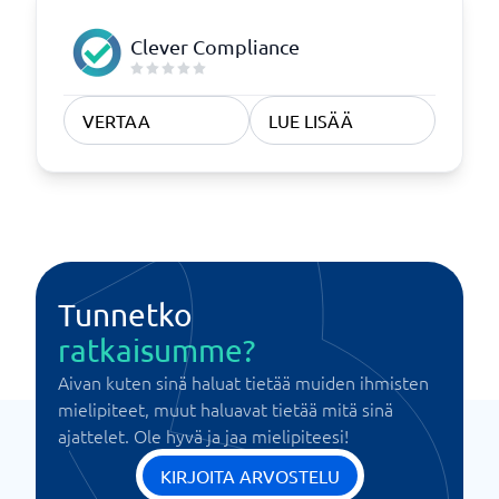
Clever Compliance
VERTAA
LUE LISÄÄ
Tunnetko
ratkaisumme?
Aivan kuten sinä haluat tietää muiden ihmisten
mielipiteet, muut haluavat tietää mitä sinä
ajattelet. Ole hyvä ja jaa mielipiteesi!
KIRJOITA ARVOSTELU