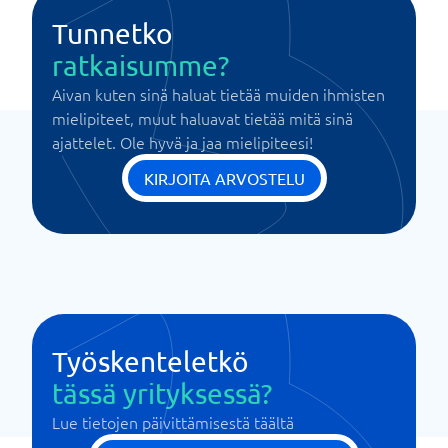
Tunnetko
ratkaisumme?
Aivan kuten sinä haluat tietää muiden ihmisten
mielipiteet, muut haluavat tietää mitä sinä
ajattelet. Ole hyvä ja jaa mielipiteesi!
KIRJOITA ARVOSTELU
Työskenteletkö
tässä yrityksessä?
Lue tietojen päivittämisestä täältä