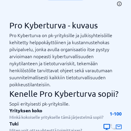
Pro Kyberturva - kuvaus
Pro Kyberturva on pk-yrityksille ja julkisyhteisöille
kehitetty helppokäyttöinen ja kustannustehokas
pilvipalvelu, jonka avulla organisaatio itse pystyy
arvioimaan nopeasti kyberturvallisuuden
nykytilanteen ja tietoturvariskit, tekemään
henkilöstölle tarvittavat ohjeet sekä varautumaan
suunnitelmallisesti kaikkiin tietoturvallisuuden
poikkeustilanteisiin.
Kenelle Pro Kyberturva sopii?
Sopii erityisesti pk-yrityksille.
Yrityksen koko
1-100
Minkä kokoiselle yritykselle tämä järjestelmä sopii?
Tuki
Miten voit ottaa yhteyttä toimittajaan?