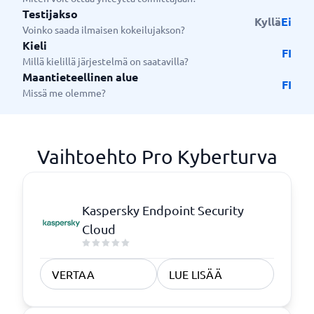
Testijakso
Kyllä
Ei
Voinko saada ilmaisen kokeilujakson?
Kieli
FI
Millä kielillä järjestelmä on saatavilla?
Maantieteellinen alue
FI
Missä me olemme?
Vaihtoehto Pro Kyberturva
Kaspersky Endpoint Security
Cloud
VERTAA
LUE LISÄÄ