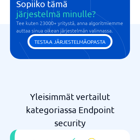
Sopiiko tämä
järjestelmä minulle?
Tee kuten 23000+ yritystä, anna algoritmiemme
auttaa sinua oikean järjestelmän valinnassa.
TESTAA JÄRJESTELMÄOPASTA
Yleisimmät vertailut
kategoriassa Endpoint
security