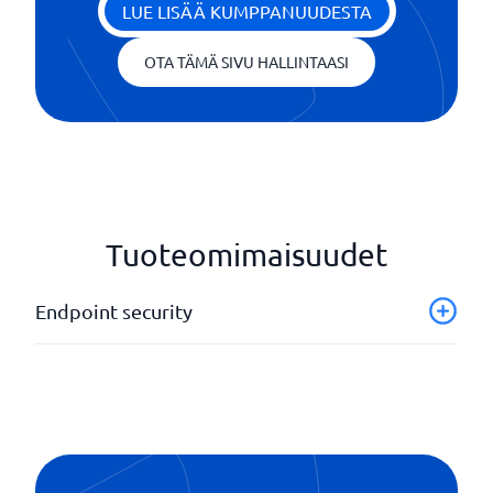
LUE LISÄÄ KUMPPANUUDESTA
OTA TÄMÄ SIVU HALLINTAASI
Tuoteomimaisuudet
Endpoint security
Sovelluksen valvonta
Uhkien ja haavoittuvuuksien arviointi