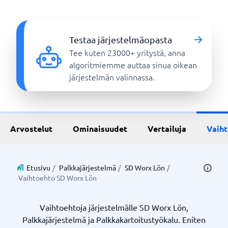
Testaa järjestelmäopasta
Tee kuten 23000+ yritystä, anna
algoritmiemme auttaa sinua oikean
järjestelmän valinnassa.
Arvostelut
Ominaisuudet
Vertailuja
Vaih
Etusivu
/
Palkkajärjestelmä
/
SD Worx Lön
/
Vaihtoehto SD Worx Lön
Vaihtoehtoja järjestelmälle SD Worx Lön,
Palkkajärjestelmä ja Palkkakartoitustyökalu. Eniten