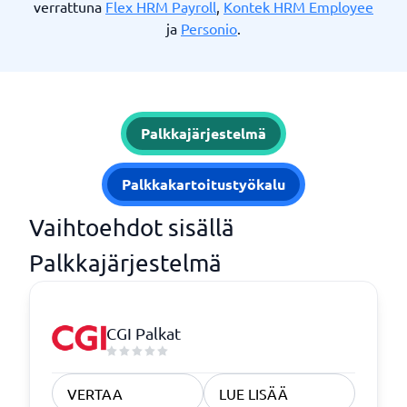
verrattuna
Flex HRM Payroll
,
Kontek HRM Employee
ja
Personio
.
Palkkajärjestelmä
Palkkakartoitustyökalu
Vaihtoehdot sisällä
Palkkajärjestelmä
CGI Palkat
VERTAA
LUE LISÄÄ