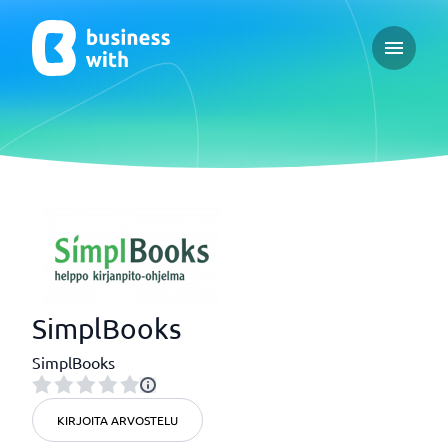
Open ma
SimplBooks
SimplBooks
KIRJOITA ARVOSTELU