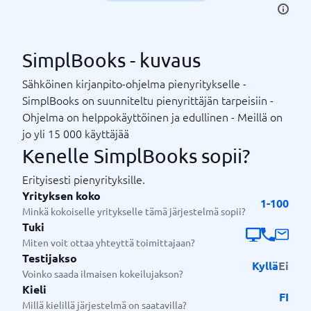
SimplBooks - kuvaus
Sähköinen kirjanpito-ohjelma pienyritykselle -
SimplBooks on suunniteltu pienyrittäjän tarpeisiin -
Ohjelma on helppokäyttöinen ja edullinen - Meillä on
jo yli 15 000 käyttäjää
Kenelle SimplBooks sopii?
Erityisesti pienyrityksille.
Yrityksen koko
1-100
Minkä kokoiselle yritykselle tämä järjestelmä sopii?
Tuki
Miten voit ottaa yhteyttä toimittajaan?
Testijakso
Kyllä
Ei
Voinko saada ilmaisen kokeilujakson?
Kieli
FI
Millä kielillä järjestelmä on saatavilla?