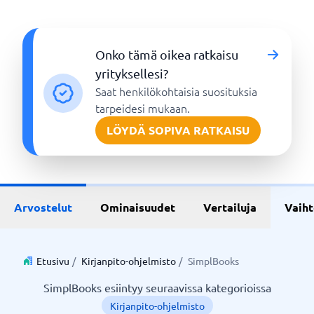
Onko tämä oikea ratkaisu
yrityksellesi?
Saat henkilökohtaisia suosituksia
tarpeidesi mukaan.
LÖYDÄ SOPIVA RATKAISU
Arvostelut
Ominaisuudet
Vertailuja
Vaih
Etusivu
/
Kirjanpito-ohjelmisto
/
SimplBooks
SimplBooks esiintyy seuraavissa kategorioissa
Kirjanpito-ohjelmisto