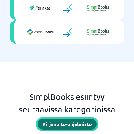
SimplBooks esiintyy
seuraavissa kategorioissa
Kirjanpito-ohjelmisto