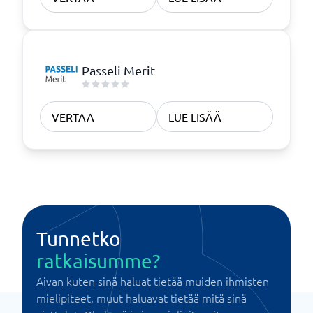
Passeli Merit
VERTAA
LUE LISÄÄ
Tunnetko
ratkaisumme?
Aivan kuten sinä haluat tietää muiden ihmisten
mielipiteet, muut haluavat tietää mitä sinä