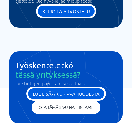
ajattelet. Ole hyvä ja jaa mielipiteesi!
KIRJOITA ARVOSTELU
Työskenteletkö
tässä yrityksessä?
Lue tietojen päivittämisestä täältä
LUE LISÄÄ KUMPPANUUDESTA
OTA TÄMÄ SIVU HALLINTAASI