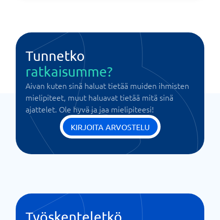
Tunnetko
ratkaisumme?
Aivan kuten sinä haluat tietää muiden ihmisten
mielipiteet, muut haluavat tietää mitä sinä
ajattelet. Ole hyvä ja jaa mielipiteesi!
KIRJOITA ARVOSTELU
Työskenteletkö