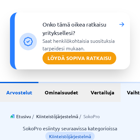
Onko tämä oikea ratkaisu
yrityksellesi?
Saat henkilökohtaisia suosituksia
tarpeidesi mukaan.
LÖYDÄ SOPIVA RATKAISU
Arvostelut
Ominaisuudet
Vertailuja
Vaih
Etusivu
/
Kiinteistöjärjestelmä
/
SokoPro
SokoPro esiintyy seuraavissa kategorioissa
Kiinteistöjärjestelmä