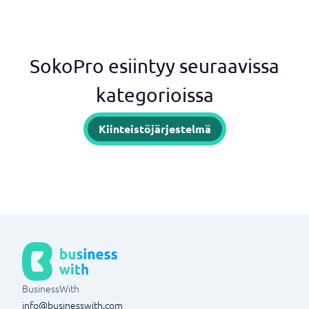
SokoPro esiintyy seuraavissa
kategorioissa
Kiinteistöjärjestelmä
BusinessWith
info@businesswith.com