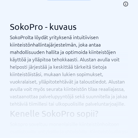
SokoPro - kuvaus
SokoProlta löydät yrityksenä intuitiivisen
kiinteistönhallintajärjestelmän, joka antaa
mahdollisuuden hallita ja optimoida kiinteistöjen
käyttöä ja ylläpitoa tehokkaasti. Alustan avulla voit
helposti järjestää ja keskittää tärkeitä tietoja
kiinteistöistäsi, mukaan lukien sopimukset,
vuokralaiset, ylläpitotehtävät ja taloustiedot. Alustan
avulla voit myös seurata kiinteistön tilaa reaaliajassa,
vastaanottaa palvelupyyntöjä sekä suunnitella ja jakaa
tehtäviä tiimillesi tai ulkopuolisille palveluntarjoajille.
Kenelle SokoPro sopii?
Sokopro soveltuu monenlaisille kiinteistönhoitoon
osallistuville yrityksille ja yhteisöille. Kiinteistösalkkusi