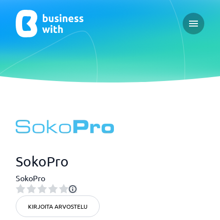
Open ma
SokoPro
SokoPro
KIRJOITA ARVOSTELU