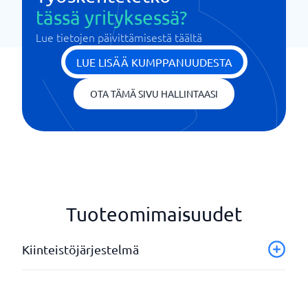
tässä yrityksessä?
Lue tietojen päivittämisestä täältä
LUE LISÄÄ KUMPPANUUDESTA
OTA TÄMÄ SIVU HALLINTAASI
Tuoteomimaisuudet
Kiinteistöjärjestelmä
API
Asianhallinta