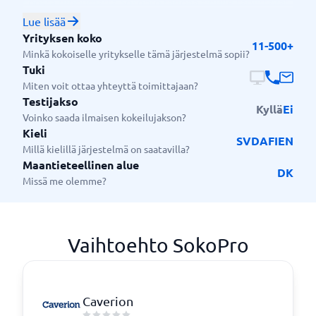
koosta riippumatta Sokopro tarjoaa sinulle tarvittavat
työkalut toiminnan tehostamiseen, tuottavuuden
Lue lisää
lisäämiseen ja kiinteistöjohtamisen parantamiseen.
Yrityksen koko
11-500+
Minkä kokoiselle yritykselle tämä järjestelmä sopii?
Tuki
Miten voit ottaa yhteyttä toimittajaan?
Testijakso
Kyllä
Ei
Voinko saada ilmaisen kokeilujakson?
Kieli
SV
DA
FI
EN
Millä kielillä järjestelmä on saatavilla?
Maantieteellinen alue
DK
Missä me olemme?
Vaihtoehto SokoPro
Caverion