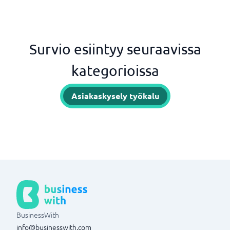
Survio esiintyy seuraavissa
kategorioissa
Asiakaskysely työkalu
BusinessWith
info@businesswith.com