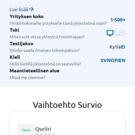
ja päätöksentekoa.
Lue lisää
Kenelle Survio sopii?
Yrityksen koko
1-500+
Sekä pienet, keskisuuret että suuret yritykset
Minkä kokoiselle yritykselle tämä järjestelmä sopii?
hyötyvät ratkaisuista.
Tuki
Miten voit ottaa yhteyttä toimittajaan?
Testijakso
Kyllä
Ei
Voinko saada ilmaisen kokeilujakson?
Kieli
SV
NO
FI
EN
Millä kielillä järjestelmä on saatavilla?
Maantieteellinen alue
Missä me olemme?
Vaihtoehto Survio
Quriiri