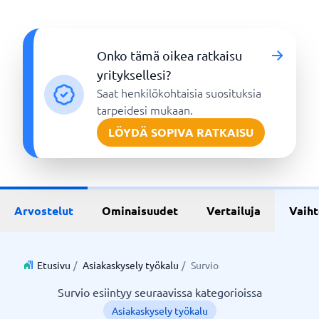
Onko tämä oikea ratkaisu
yrityksellesi?
Saat henkilökohtaisia suosituksia
tarpeidesi mukaan.
LÖYDÄ SOPIVA RATKAISU
Arvostelut
Ominaisuudet
Vertailuja
Vaih
Etusivu
/
Asiakaskysely työkalu
/
Survio
Survio esiintyy seuraavissa kategorioissa
Asiakaskysely työkalu