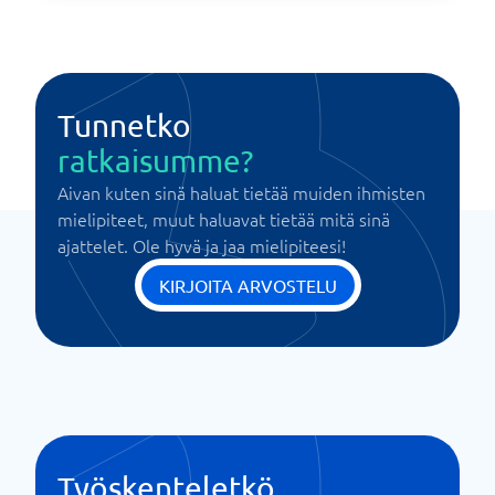
Tunnetko
ratkaisumme?
Aivan kuten sinä haluat tietää muiden ihmisten
mielipiteet, muut haluavat tietää mitä sinä
ajattelet. Ole hyvä ja jaa mielipiteesi!
KIRJOITA ARVOSTELU
Työskenteletkö