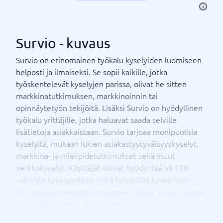
Survio - kuvaus
Survio on erinomainen työkalu kyselyiden luomiseen
helposti ja ilmaiseksi. Se sopii kaikille, jotka
työskentelevät kyselyjen parissa, olivat he sitten
markkinatutkimuksen, markkinoinnin tai
opinnäytetyön tekijöitä. Lisäksi Survio on hyödyllinen
työkalu yrittäjille, jotka haluavat saada selville
lisätietoja asiakkaistaan. Survio tarjoaa monipuolisia
kyselyitä, mukaan lukien asiakastyytyväisyyskyselyt,
markkina- ja mielipidetutkimukset sekä muut
verkkokyselyt. Käyttäjät voivat hyödyntää yli 100
valmista kyselypohjaa, mikä helpottaa kyselyiden
luomista ja nopeuttaa prosessia. Lisäksi Survio tarjoaa
mahdollisuuden analysoida kyselyiden tuloksia
suoraan ohjelmassa, mikä helpottaa tulosten tulkintaa