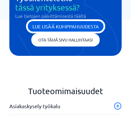
tässä yrityksessä?
Lue tietojen päivittämisestä täältä
LUE LISÄÄ KUMPPANUUDESTA
OTA TÄMÄ SIVU HALLINTAASI
Tuoteomimaisuudet
Asiakaskysely työkalu
API
Joustava design