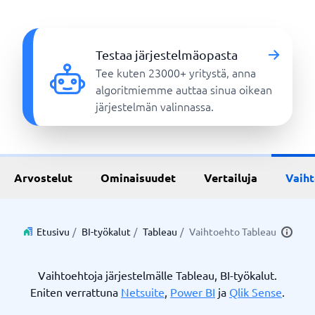
Testaa järjestelmäopasta
Tee kuten 23000+ yritystä, anna
algoritmiemme auttaa sinua oikean
järjestelmän valinnassa.
Arvostelut
Ominaisuudet
Vertailuja
Vaih
Etusivu
/
BI-työkalut
/
Tableau
/
Vaihtoehto Tableau
Vaihtoehtoja järjestelmälle Tableau, BI-työkalut.
Eniten verrattuna
Netsuite
,
Power BI
ja
Qlik Sense
.