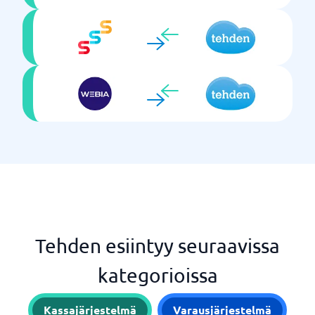
Tehden esiintyy seuraavissa
kategorioissa
Kassajärjestelmä
Varausjärjestelmä