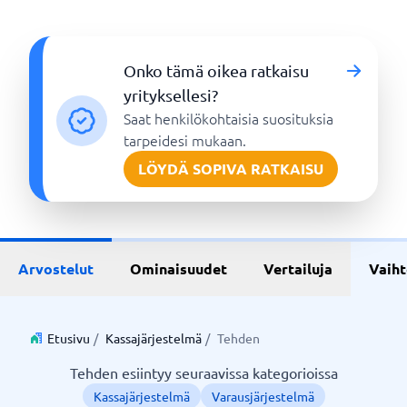
Onko tämä oikea ratkaisu
yrityksellesi?
Saat henkilökohtaisia suosituksia
tarpeidesi mukaan.
LÖYDÄ SOPIVA RATKAISU
Arvostelut
Ominaisuudet
Vertailuja
Vaih
Etusivu
/
Kassajärjestelmä
/
Tehden
Tehden esiintyy seuraavissa kategorioissa
Kassajärjestelmä
Varausjärjestelmä