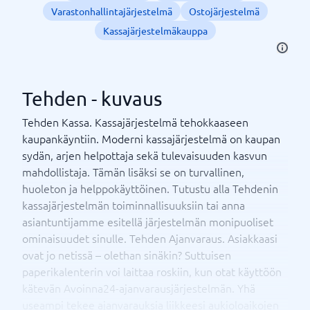
Varastonhallintajärjestelmä
Ostojärjestelmä
Kassajärjestelmäkauppa
Tehden - kuvaus
Tehden Kassa. Kassajärjestelmä tehokkaaseen
kaupankäyntiin. Moderni kassajärjestelmä on kaupan
sydän, arjen helpottaja sekä tulevaisuuden kasvun
mahdollistaja. Tämän lisäksi se on turvallinen,
huoleton ja helppokäyttöinen. Tutustu alla Tehdenin
kassajärjestelmän toiminnallisuuksiin tai anna
asiantuntijamme esitellä järjestelmän monipuoliset
ominaisuudet sinulle. Tehden Ajanvaraus. Asiakkaasi
ovat jo netissä – olethan sinäkin? Suttuisen
paperikalenterin voi laittaa roskiin, kun otat käyttöön
kätevän Avoinna24-ajanvarausjärjestelmän. Yhä
useampi tekee ajanvarauksia liikkeesi aukioloaikojen