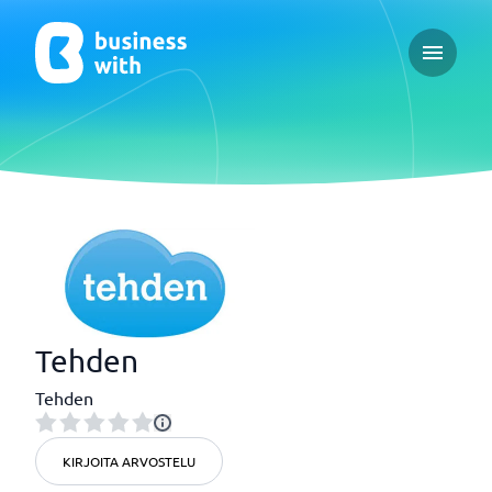
Open ma
Tehden
Tehden
KIRJOITA ARVOSTELU