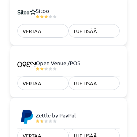
varastosovelluksellamme. Ostojärjestelmässä luodaan
ja käsitellään ostotilauksia, kirjataan ja tarkistetaan
Sitoo
vastaanotetut tuotteet ja niiden lähetteet,
hallinoidaan tuotteiden hyllytystä sekä tehdään
tarvittaessa reklamaatioita toimitusvirheistä.
VERTAA
LUE LISÄÄ
Ostolaskut tarkistetaan kirjattuja ostolähetteitä
vastaan samalla kun ostolaskut kirjataan kirjanpitoon.
Ostojärjestelmässä voi hallinnoida myös toimittajia,
toimittajien yhteyshenkilöitä ja toimittajien tuotteita.
Open Venue /POS
Kenelle Tehden sopii?
Sopii kaikenkokoisille yrityksille.
VERTAA
LUE LISÄÄ
Zettle by PayPal
VERTAA
LUE LISÄÄ