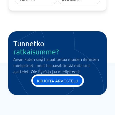
Tunnetko
ratkaisumme?
Aivan kuten sinä haluat tietää muiden ihmisten
mielipiteet, muut haluavat tietää mitä sinä
ajattelet. Ole hyvä ja jaa mielipiteesi!
KIRJOITA ARVOSTELU