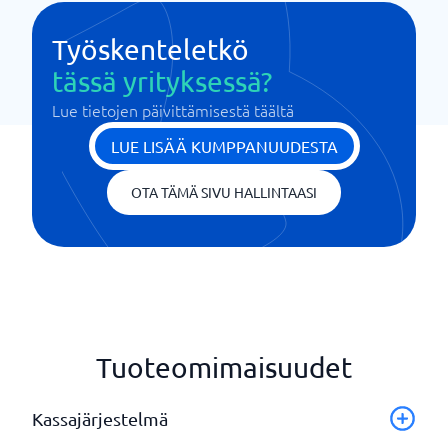
Työskenteletkö
tässä yrityksessä?
Lue tietojen päivittämisestä täältä
LUE LISÄÄ KUMPPANUUDESTA
OTA TÄMÄ SIVU HALLINTAASI
Tuoteomimaisuudet
Kassajärjestelmä