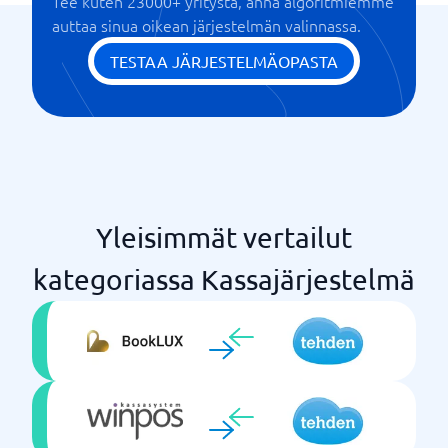
Tee kuten 23000+ yritystä, anna algoritmiemme
auttaa sinua oikean järjestelmän valinnassa.
TESTAA JÄRJESTELMÄOPASTA
Yleisimmät vertailut
kategoriassa Kassajärjestelmä